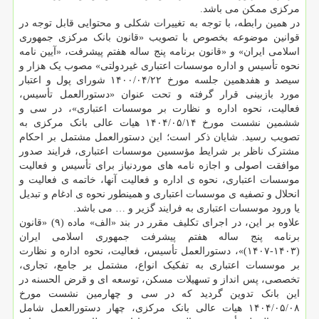
مرکزی ممکن می باشد.
در همین رابطه، با توجه به تغییرات شکلی و محتوایی قابل توجه در
قوانین موضوعه بخصوص با تصویب «قانون بانک مرکزی جمهوری
اسلامی ایران» و «قانون برنامه پنج ساله هفتم پیشرفت، «آیین نامه
نحوه تأسیس و اداره موسسات اعتباری غیردولتی» مصوب یک هزار و
سیصد و هفدهمین جلسه مورخ ۲۲/‏۰۴/‏۱۴۰۰‬ شورای پول و اعتبار
مورد بازبینی قرار گرفته و تحت عنوان «دستورالعمل تأسیس،
فعالیت، نحوه اداره و نظارت بر موسسات اعتباری»، در سی و
ششمین نشست مورخ ۱۴/‏۰۵/‏۱۴۰۴‬ هیات عالی بانک مرکزی به
تصویب رسید. شایان ذکر است؛ این دستورالعمل مشتمل بر احکام
مشترک ناظر بر شرایط مؤسسین موسسات اعتباری، فرایند صدور
موافقت اصولی و اجازه نامه های موردنیاز برای تأسیس و فعالیت
موسسات اعتباری، نحوه ی اداره و فعالیت آنها، خاتمه ی فعالیت و
انحلال و تصفیه ی موسسات اعتباری و همینطور نحوه ی ادغام و تبدیل
یا ورود موسسات اعتباری به فرایند گزیر و … می باشد.
علاوه بر این، در اجرای تکلیف مقرر در بند «الف» ماده (۹) «قانون
برنامه پنج ساله هفتم پیشرفت جمهوری اسلامی ایران
(۱۴۰۳‏-۱۴۰۷)»، دستورالعمل تأسیس، فعالیت، نحوه اداره و نظارت
بر موسسات اعتباری به تفکیک انواع، مشتمل بر جامع، تجاری،
تخصصی، پس انداز و تسهیلات مسکن، توسعه ای و قرض الحسنه در
این بانک تدوین گردید که در سی و چهارمین نشست مورخ
۰۸/‏۰۵/‏۱۴۰۴‬ هیات عالی بانک مرکزی، چهار دستورالعمل شامل