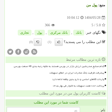
منبع:
پول من
1404/05/28
10:04:12
366
/ 5
5.0
تگهای خبر:
بانك
,
بانك مركزی
,
پول
,
تجاری
این مطلب را می پسندید؟
(0)
(1)
تازه ترین مطالب مرتبط
کدام صنایع صدرنشین ارزش بازار در بورس هستند به علاوه رتبه بندی 48 صنعت بورسی
پیشرفت ظرفیت بانک صادرات ایران در اعطای تسهیلات
واردات کالاهای اساسی و دارو بدون وقفه ادامه دارد
پرداخت ۶۸۲ همت تسهیلات به خانوار طی بهار ۱۴۰۵
کامنت کاربران پول من در مورد این مطلب
کامنت شما در مورد این مطلب
نام: