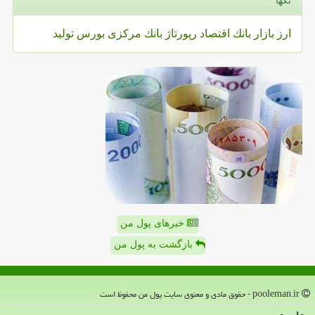
تگها
ارز
بازار
بانك
اقتصاد
رپورتاژ
بانك مركزی
بورس
تولید
خبرهای پول من
بازگشت به پول من
pooleman.ir - حقوق مادی و معنوی سایت پول من محفوظ است