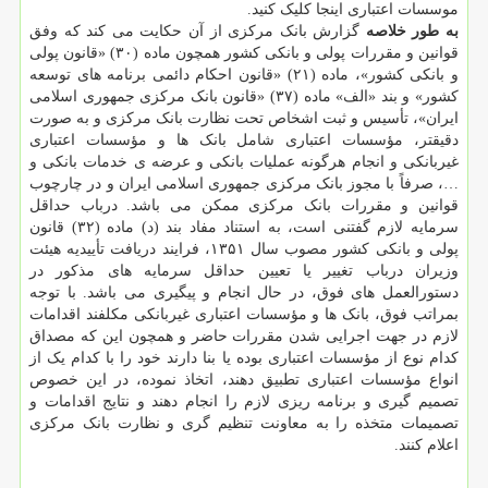
موسسات اعتباری اینجا کلیک کنید.
به طور خلاصه
گزارش بانک مرکزی از آن حکایت می کند که وفق
قوانین و مقررات پولی و بانکی کشور همچون ماده (۳۰) «قانون پولی
و بانکی کشور»، ماده (۲۱) «قانون احکام دائمی برنامه های توسعه
کشور» و بند «الف» ماده (۳۷) «قانون بانک مرکزی جمهوری اسلامی
ایران»، تأسیس و ثبت اشخاص تحت نظارت بانک مرکزی و به صورت
دقیقتر، مؤسسات اعتباری شامل بانک ها و مؤسسات اعتباری
غیربانکی و انجام هرگونه عملیات بانکی و عرضه ی خدمات بانکی و
…، صرفاً با مجوز بانک مرکزی جمهوری اسلامی ایران و در چارچوب
قوانین و مقررات بانک مرکزی ممکن می باشد. درباب حداقل
سرمایه لازم گفتنی است، به استناد مفاد بند (د) ماده (۳۲) قانون
پولی و بانکی کشور مصوب سال ۱۳۵۱، فرایند دریافت تأییدیه هیئت
وزیران درباب تغییر یا تعیین حداقل سرمایه های مذکور در
دستورالعمل های فوق، در حال انجام و پیگیری می باشد. با توجه
بمراتب فوق، بانک ها و مؤسسات اعتباری غیربانکی مکلفند اقدامات
لازم در جهت اجرایی شدن مقررات حاضر و همچون این که مصداق
کدام نوع از مؤسسات اعتباری بوده یا بنا دارند خود را با کدام یک از
انواع مؤسسات اعتباری تطبیق دهند، اتخاذ نموده، در این خصوص
تصمیم گیری و برنامه ریزی لازم را انجام دهند و نتایج اقدامات و
تصمیمات متخذه را به معاونت تنظیم گری و نظارت بانک مرکزی
اعلام کنند.