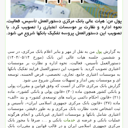
پول من: هیأت عالی بانک مرکزی دستورالعمل تأسیس، فعالیت،
نحوه اداره و نظارت بر موسسات اعتباری را تصویب کرد. با
تصویب این دستورالعمل پروسه تفکیک بانکها شروع می شود.
به گزارش
پول
من به نقل از مهر و بنابر اعلام بانک مرکزی، در سی
و ششمین جلسه هیات عالی این بانک (مورخ ۱۴۰۴/۰۵/۱۴)
دستورالعمل تأسیس، فعالیت، نحوه اداره و نظارت بر موسسات
اعتباری تصویب گردید. با تصویب این دستورالعمل فرایند تفکیک بانکها
به موسسات اعتباری جامع، تجاری، تخصصی، قرض الحسنه، توسعه
ای و موسسات پس انداز و تسهیلات مسکن شروع می شود.
گزارش بانک مرکزی حاکی از آنست که وفق قوانین و مقررات پولی
و بانکی کشور همچون ماده (۳۰) «قانون پولی و بانکی کشور»، ماده
(۲۱) «قانون احکام دائمی برنامه های توسعه‌ی کشور» و بند «الف»
ماده (۳۷) «قانون بانک مرکزی جمهوری اسلامی ایران»، تأسیس و
ثبت اشخاص تحت نظارت بانک مرکزی و به طور دقیقتر، موسسات
اعتباری شامل بانکها و موسسات اعتباری غیربانکی و انجام هرگونه
عملیات بانکی و عرضه ی
خدمات
بانکی و …، صرفا با مجوز بانک
مرکزی جمهوری اسلامی ایران و در قالب قوانین و مقررات بانک