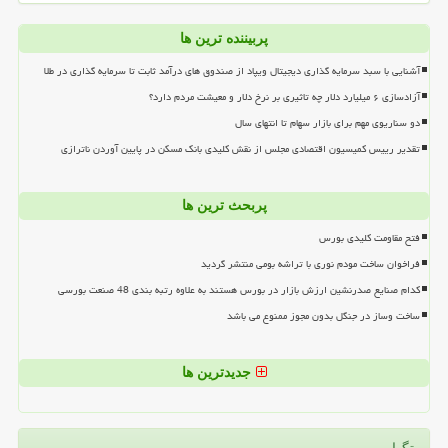
پربیننده ترین ها
آشنایی با سبد سرمایه گذاری دیجیتال ویپاد از صندوق های درآمد ثابت تا سرمایه گذاری در طلا
آزادسازی ۶ میلیارد دلار چه تاثیری بر نرخ دلار و معیشت مردم دارد؟
دو سناریوی مهم برای بازار سهام تا انتهای سال
تقدیر رییس کمیسیون اقتصادی مجلس از نقش کلیدی بانک مسکن در پایین آوردن ناترازی
پربحث ترین ها
فتح مقاومت کلیدی بورس
فراخوان ساخت مودم نوری با تراشه بومی منتشر گردید
کدام صنایع صدرنشین ارزش بازار در بورس هستند به علاوه رتبه بندی 48 صنعت بورسی
ساخت وساز در جنگل بدون مجوز ممنوع می باشد
جدیدترین ها