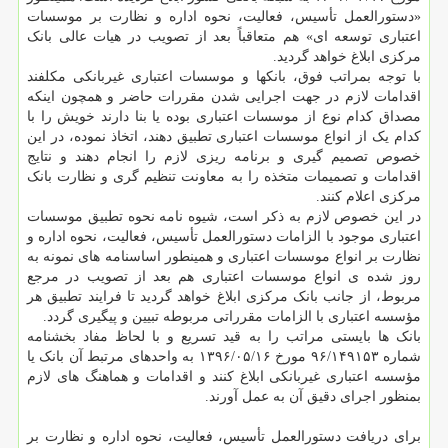
«دستورالعمل تأسیس، فعالیت، نحوه اداره و نظارت بر موسسات
اعتباری توسعه ای» هم متعاقباً بعد از تصویب در هیات عالی بانک
مرکزی ابلاغ خواهد گردید.
با توجه بمراتب فوق، بانکها و موسسات اعتباری غیربانکی مکلفند
اقدامات لازم در جهت اجرایی شدن مقررات حاضر و همچون اینکه
مصداق کدام نوع از موسسات اعتباری بوده یا بنا دارند خویش را با
کدام یک از انواع موسسات اعتباری تطبیق دهند، اتخاذ نموده، در این
خصوص تصمیم گیری و برنامه ریزی لازم را انجام دهند و نتایج
اقدامات و تصمیمات متخذه را به معاونت تنظیم گری و نظارت بانک
مرکزی اعلام کنند.
در این خصوص لازم به ذکر است، شیوه نامه نحوه تطبیق موسسات
اعتباری موجود با الزامات دستورالعمل تأسیس، فعالیت، نحوه اداره و
نظارت بر انواع موسسات اعتباری و همینطور اساسنامه های نمونه به
روز شده ی انواع موسسات اعتباری هم بعد از تصویب در مرجع
مربوط، از جانب بانک مرکزی ابلاغ خواهد گردید تا فرایند تطبیق هر
مؤسسه اعتباری با الزامات مقرراتی مربوطه تبیین و پیگیری گردد.
بانک ها بایستی مراتب را به قید تسریع و با لحاظ مفاد بخشنامه
شماره ۱۴۹۱۵۳‏‏/۹۶ مورخ ۱۶/‏۰۵/‏۱۳۹۶‬ به واحدهای مرتبط آن بانک یا
مؤسسه اعتباری غیربانکی ابلاغ کنند و اقدامات و هماهنگ های لازم
بمنظور اجرای دقیق آن به عمل آورند.‏‏
برای دریافت دستورالعمل تأسیس، فعالیت، نحوه اداره و نظارت بر