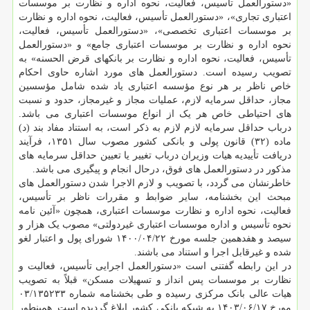
«دستورالعمل تأسیس، فعالیت، نحوه اداره و نظارت بر موسسات
اعتباری تجاری»، «دستورالعمل تأسیس، فعالیت، نحوه اداره و نظارت
بر موسسات اعتباری تخصصی»، «دستورالعمل تأسیس، فعالیت،
نحوه اداره و نظارت بر موسسات اعتباری جامع» و «دستورالعمل
تأسیس، فعالیت، نحوه اداره و نظارت بر بانکهای قرض الحسنه» به
تصویب رسیده است. دستورالعمل های مورد اشاره حاوی احکام
خاص ناظر بر هر نوع مؤسسه اعتباری یاد شده شامل مؤسسین
مجاز، حداقل سرمایه لازم، عملیات مجاز و غیرمجاز، حدود و نسبت
های احتیاطی خاص هر یک از انواع موسسات اعتباری می باشد.
درباب حداقل سرمایه لازم لازم به ذکر است، به استناد مفاد بند (د)
ماده (۳۲) قانون پولی و بانکی کشور مصوب سال ۱۳۵۱، فرآیند
دریافت تأییدیه هیات وزیران درباب تغییر یا تعیین حداقل سرمایه های
مذکور در دستورالعمل های فوق، درحال انجام و پیگیری می باشد.
خاطرنشان می گردد، با تصویب و لازم الاجرا شدن دستورالعمل های
مبحث این بخشنامه، سایر ضوابط و مقررات ناظر بر تأسیس،
فعالیت، نحوه اداره و نظارت موسسات اعتباری، همچون «آئین نامه
نحوه تأسیس و اداره موسسات اعتباری غیردولتی» مصوب یک هزار و
سیصد و هفدهمین جلسه مورخ ۲۲/‏۰۴/‏۱۴۰۰‬ شورای پول و اعتبار لغو
شده و غیرقابل اجرا و استناد می باشند.
در این رابطه گفتنی است «دستورالعمل اجرایی تأسیس، فعالیت و
نظارت بر موسسات پس انداز و تسهیلات مسکن» قبلاً به تصویب
هیات عالی بانک مرکزی رسیده و طی بخشنامه شماره ۱۳۵۲۳۳‏‏‏‏/۰۳
مورخ ۱۷/‏۰۶/‏۱۴۰۳‬ به شبکه بانکی کشور ابلاغ گردیده است. همینطور