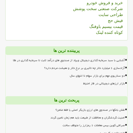
خرید و فروش خودرو
شرکت صنعتی سخت پوشش
طراحی سایت
فیش حج
قیمت بیسیم باوفنگ
کوتاه کننده لینک
پربیننده ترین ها
آشنایی با سبد سرمایه گذاری دیجیتال ویپاد از صندوق های درآمد ثابت تا سرمایه گذاری در طلا
آزادسازی ۶ میلیارد دلار چه تاثیری بر نرخ دلار و معیشت مردم دارد؟
دو سناریوی مهم برای بازار سهام تا انتهای سال
بازار ارزهای دیجیتالی در فاز احتیاط
پربحث ترین ها
نقش بانکها در صندوق های ارزی بازیگر اصلی یا فقط ضامن؟
امنیت گردشگران و محافظت از طبیعت باید هم زمان تامین گردد
صرافی کوین بیس معاملات ۶ رمزارز را متوقف ساخت