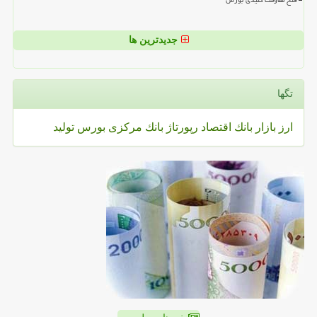
فتح مقاومت کلیدی بورس
جدیدترین ها
تگها
ارز
بازار
بانك
اقتصاد
رپورتاژ
بانك مركزی
بورس
تولید