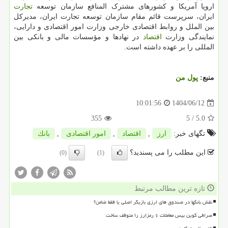
اروپا آمریکا و کشورهای مشترک المنافع سازمان توسعه
تجارت
ایران، سرپرست قائم مقام سازمان توسعه تجارت ایران، مدیرکل
بین الملل و روابط اقتصادی خارجی وزارت امور اقتصادی و دارایی،
نمایندگی وزارت
اقتصاد
در نهادها و مؤسسات مالی و بانکی بین
المللی را بر عهده داشته است.
منبع:
پول من
1404/06/12
10:01:56
355
/ 5
5.0
تگهای خبر:
ارز
,
اقتصاد
,
امور اقتصادی
,
بانك
این مطلب را می پسندید؟
(0)
(1)
تازه ترین مطالب مرتبط
نقش بانکها در صندوق های ارزی بازیگر اصلی یا فقط ضامن؟
صرافی کوین بیس معاملات ۶ رمزارز را متوقف ساخت