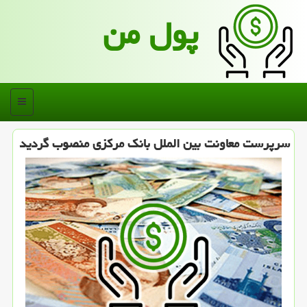
پول من
منو
سرپرست معاونت بین الملل بانک مرکزی منصوب گردید