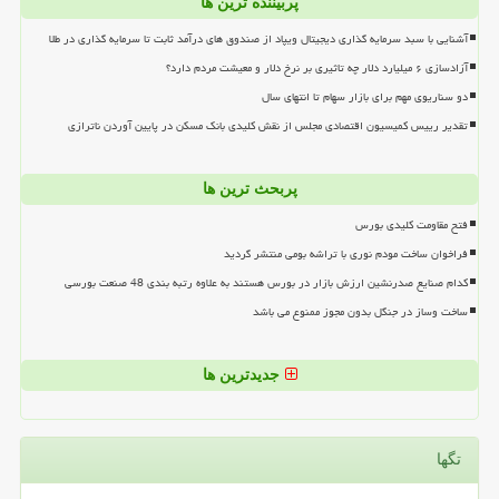
پربیننده ترین ها
آشنایی با سبد سرمایه گذاری دیجیتال ویپاد از صندوق های درآمد ثابت تا سرمایه گذاری در طلا
آزادسازی ۶ میلیارد دلار چه تاثیری بر نرخ دلار و معیشت مردم دارد؟
دو سناریوی مهم برای بازار سهام تا انتهای سال
تقدیر رییس کمیسیون اقتصادی مجلس از نقش کلیدی بانک مسکن در پایین آوردن ناترازی
پربحث ترین ها
فتح مقاومت کلیدی بورس
فراخوان ساخت مودم نوری با تراشه بومی منتشر گردید
کدام صنایع صدرنشین ارزش بازار در بورس هستند به علاوه رتبه بندی 48 صنعت بورسی
ساخت وساز در جنگل بدون مجوز ممنوع می باشد
جدیدترین ها
تگها