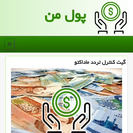
پول من
منو
گیت كنترل تردد ماداكتو