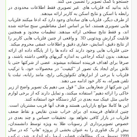
جستجو با کمک تصویر را تضمین می کنند.
باید بدانید که فلزیاب های غیر تصویری فقط اطلاعات محدودی در
رابطه با اسکن و نتایج اسکن به کاربر ارائه میدهند.
از طرف دیگر، فلزیاب های ساده‌ای وجود دارد که ادعا میکنند فلزیاب
هایی تصویری هستند، اما بر اساس اصل مغناطیس سنج ساخته شده
اند، و فقط نتایج سطحی ارائه میدهند. تنظیمات محدود و همچنین
قابلیت گزارش ویدئویی 3D و واقعی از چنین فلزیاب هایی کاربر را
از نتایج دقیق، آسایش، حفاری دقیق و اطلاعات عمقی محروم میکند.
حتی فلزیاب هایی وجود دارند که داده ها را از پایگاه داده ای ارائه
میدهند، بدون اینکه ارجاعی به اندازه گیریهای واقعی داشته باشند، و
صرفا برای اهداف فریبنده استفاده میشوند. عضی از شرکتها حتی با
تلاش برای ایجاد یک تصور از “کیفیت” در محصولات خود، با ترکیب
فلزیاب با برخی از ابزارهای تکنولوژیکی رایج، مانند رایانه، تبلت یا
تلفن همراه، به کار خود ادامه می دهند.
این شرکتها از شعارهایی مثل ” قول می دهیم یک تصویر واضح از زیر
خاکی را ارائه دهیم” استفاده میکنند، و تمایل دارند که از برخی لوازم
جانبی مثل عینک سه بعدی در کنار دستگاه خود استفاده کنند.
این ها کاملا موانع بازاریابی هستند و هدف آنها فریب مشتریان است.
چنین ادعاهای فریبنده ای برای خراب شدن نقایص و نقاط ضعف
فلزیاب در بازار کافی نخواهد بود. تحقیقات حساس و چند بعدی در
خصوص تصویربرداری از رسوبات طلا به ویژه توسط دانشمندان،
بیش از یک فناوری را به عنوان بخشی از پروژه “هاپ” که در سال
1999 توسط مرکز مطالعات فضایی اروپا راه اندازی شد، ترکیب