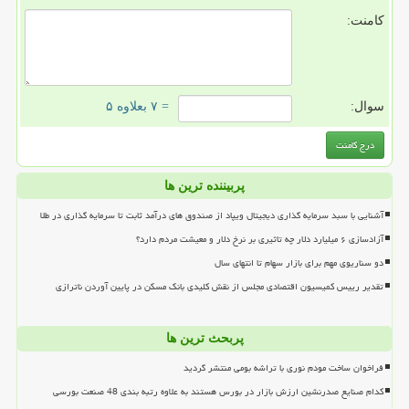
کامنت:
سوال:
= ۷ بعلاوه ۵
پربیننده ترین ها
آشنایی با سبد سرمایه گذاری دیجیتال ویپاد از صندوق های درآمد ثابت تا سرمایه گذاری در طلا
آزادسازی ۶ میلیارد دلار چه تاثیری بر نرخ دلار و معیشت مردم دارد؟
دو سناریوی مهم برای بازار سهام تا انتهای سال
تقدیر رییس کمیسیون اقتصادی مجلس از نقش کلیدی بانک مسکن در پایین آوردن ناترازی
پربحث ترین ها
فراخوان ساخت مودم نوری با تراشه بومی منتشر گردید
کدام صنایع صدرنشین ارزش بازار در بورس هستند به علاوه رتبه بندی 48 صنعت بورسی