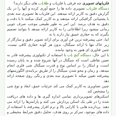
فلزیابهای تصویری
چه فرقی با فلزیاب و
طلایاب
های دیگر دارند؟
دستگاه فلزیاب
تصویری داده ها را جمع آوری کرده و آنها را در یک
گزارش دقیق به کاربر ارائه میدهند. این فلزیاب ها تصویری سه بعدی
با پشتیبانی گرافیکی ارائه میدهند و به کاربر کمک میکنند تا با دقت و
دقیق به هدف برسد. این امر به طور طبیعی موجب صرف جویی
زمانی میشود زیرا اطلاعاتی را به کاربر ارائه میدهد تا بتوانند تصمیم
بگیرند که به حفاری عمیق نیاز دارند یا نه.
اما، حتی پیشرفته ترین فن آوری برای ارائه تصویر دقیق و سازگار از
زیر خاک تنها با ارائه سیگنال، بدون هر گونه حفاری کافی نیست.
چنین فناوری ای هنوز به وجود نیامده.
با این حال،
دستگاه
گنج یاب
با استفاده از تکنولوژی پیشرفته قادر به
تعیین نقاطی است که سیگنال در آنها شروع شده و به پایان رسیده
است، و اینکار را بر اساس نوع و قدرت سیگنال شی فلزی انجام
میدهد، و زمان و محو شدن سیگنال را از طریق برنامه‌ی الگوریتمهای
پیشرفته تعیین میکند تا تصویری سه بعدی و رنگی روی صفحه ارائه
دهد.
چنین تصاویری به کاربر کمک می کند جزئیات عمق، ابعاد و نوع شی
را مشخص کند.
اسکنرهای تصویربرداری تمامی اندازه گیری ها و داده های دریافت
شده را در طی یک اسکن پردازش می کنند و پارامترها را ارائه می
دهند. پردازنده هایی با کارایی بالا و نرم افزار پیشرفته با استفاده از
داده های موجود، تمرکز بر روی هدف، تحلیل دقیق شرایط محیطی و