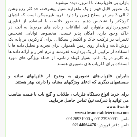
بازاریابی فلزیاب‌ها، تا امروز، دیده میشوند.
یک تصویر قابل فهم از یک ماهواره بسیار پیشرفته، حداکثر رزولوشن
2 الی 3 متر در سطح زمین را دارد. قریبا غیرممکن است که اشیای
کوچکتر را تشخیص دهیم. به طور خلاصه، با استفاده از فناوری
تصویربرداری ماهواره ای، اطلاعات و داده های مربوط به آنچه در
خاک وجود دارد، امکان پذیر نیست. مخصوصا توانایی تشخیص
تغییرات در ترکیب خاک و انکسار سیگنال، برای کارکردن بر پایه یک
روش ثابت و پایدار روی زمین ناهموار، برای تجزیه و تحلیل داده ها با
استفاده از ترکیبی از یک پردازنده قدرتمند و نرم افزار و ارائه داده ها
به کاربر در یک قاب بسیار کوتاه زمانی، از جمله ویژگی های مورد
استفاده برای فلزیاب های تصویری هستند.
بنابراین فلزیاب‌های تصویری به وضوح از فلزیابهای ساده و
سیستمهای دیگری که ادعای ویژگیهای مشابه را دارند، بهتر هستند.
برای خرید انواع دستگاه فلزیاب ، طلایاب و گنج یاب با قیمت مناسب
می توانید با
شرکت تیوا
تماس حاصل فرمایید.
www.tiwa.ir
www.tiwametaldetectors.com
تلفن: 09123930991 و 09126931900
تلفن دفتر فروش:
02144064476