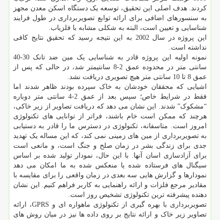
کردند. هدف اصلی این تحقیق، توسعه یک دستگاه اسکن معدن مجهز
به سنسورهای اضافی برای ارائه توابع تصویربرداری در طول فرایند
شناسایی و تعیین است، البته به شکلی مشابه با فلزیاب.
این پروژه در سال 2002 به این نتیجه رسید که تحقیق نتایج کافی
نداشته است.
نمونه اولیه این پروژه قادر به شناسایی یک مین ضد تانک 30-40
سانتی متر در محدوده عمق 2-8 سانتیمتر شد، در حالی که پس از
عمق 8 تا 10 سانتی متر هیچ تصویری دریافت نشد.
اشیایی که محققان خودشان به خاک سپرده بودند ظاهر شدند اما
فقط در شرایط خاص؛ سپس بعد از عمق 2-4 سانتی متر دوباره
“مشکوک” شدند. این نشان می دهد که دریافت تصاویر از زیر خاکی،
هرچند که ممکن است خام باشند، فراتر از توانایی های تکنولوژی
امروز است. متاسفانه، تکنولوژی در دسترس ما را قادر به دستیابی
به تصویربرداری از مین های زمینی نمی کند، که این مساله یک تهدید
جدی برای زندگی بشر در زمان صلح و جنگ است، و مانعی است
برای آزادسازی اسان آنها. با این حال، نمودار تولید شده بر اساس
سیگنال های فرستاده شده یا منعکس شده به ما امکان می دهد
نمودارها و گزارش هایی سه بعدی در زمان واقعی را برای مقایسه با
مقادیر مرجع فلزات و ارائه راهنمایی به کاربر فراهم کنیم. این نشان
دهنده پیشرفته ترین تکنولوژی تشخیص روز است.
تصویربرداری با بهره گیری از تکنولوژی ماهواره ای و GPRS، ارائه
تصاویر زیر خاک و ارائه نتایج بر روی داده ها نیز در میان روش های