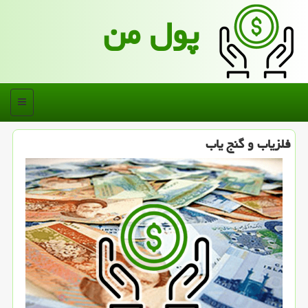
پول من
منو
فلزیاب و گنج یاب