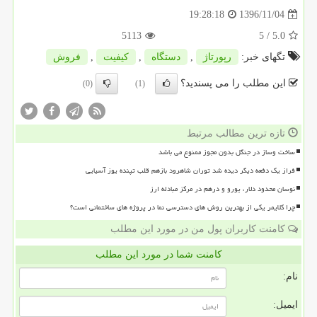
1396/11/04
19:28:18
5113
/ 5
5.0
تگهای خبر:
رپورتاژ
,
دستگاه
,
كیفیت
,
فروش
این مطلب را می پسندید؟
(0)
(1)
تازه ترین مطالب مرتبط
ساخت وساز در جنگل بدون مجوز ممنوع می باشد
فراز یک دفعه دیگر دیده شد توران شاهرود بازهم قلب تپنده یوز آسیایی
نوسان محدود دلار، یورو و درهم در مرکز مبادله ارز
چرا کلایمر یکی از بهترین روش های دسترسی نما در پروژه های ساختمانی است؟
کامنت کاربران پول من در مورد این مطلب
کامنت شما در مورد این مطلب
نام:
ایمیل: