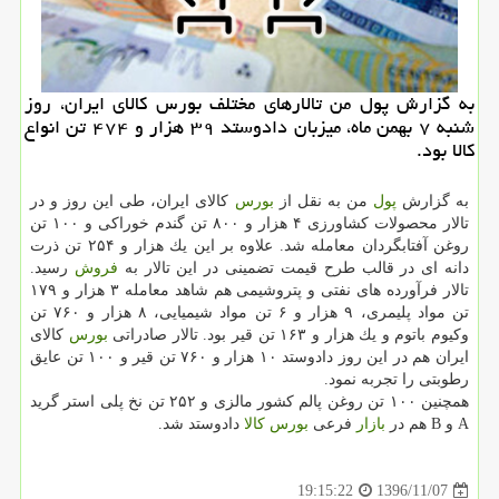
به گزارش پول من تالارهای مختلف بورس كالای ایران، روز
شنبه ۷ بهمن ماه، میزبان دادوستد ۳۹ هزار و ۴۷۴ تن انواع
كالا بود.
به گزارش
پول
من به نقل از
بورس
كالای ایران، طی این روز و در
تالار محصولات كشاورزی ۴ هزار و ۸۰۰ تن گندم خوراكی و ۱۰۰ تن
روغن آفتابگردان معامله شد. علاوه بر این یك هزار و ۲۵۴ تن ذرت
دانه ای در قالب طرح قیمت تضمینی در این تالار به
فروش
رسید.
تالار فرآورده های نفتی و پتروشیمی هم شاهد معامله ۳ هزار و ۱۷۹
تن مواد پلیمری، ۹ هزار و ۶ تن مواد شیمیایی، ۸ هزار و ۷۶۰ تن
وكیوم باتوم و یك هزار و ۱۶۳ تن قیر بود. تالار صادراتی
بورس
كالای
ایران هم در این روز دادوستد ۱۰ هزار و ۷۶۰ تن قیر و ۱۰۰ تن عایق
رطوبتی را تجربه نمود.
همچنین ۱۰۰ تن روغن پالم كشور مالزی و ۲۵۲ تن نخ پلی استر گرید
A و B هم در
بازار
فرعی
بورس
كالا
دادوستد شد.
1396/11/07
19:15:22