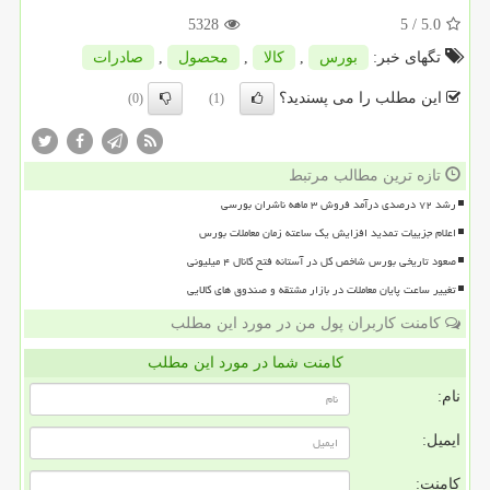
5328
/ 5
5.0
تگهای خبر:
بورس
,
كالا
,
محصول
,
صادرات
این مطلب را می پسندید؟
(0)
(1)
تازه ترین مطالب مرتبط
رشد ۷۲ درصدی درآمد فروش ۳ ماهه ناشران بورسی
اعلام جزییات تمدید افزایش یک ساعته زمان معاملات بورس
صعود تاریخی بورس شاخص کل در آستانه فتح کانال ۴ میلیونی
تغییر ساعت پایان معاملات در بازار مشتقه و صندوق های کالایی
کامنت کاربران پول من در مورد این مطلب
کامنت شما در مورد این مطلب
نام:
ایمیل:
کامنت: