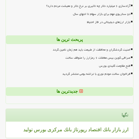
آزادسازی ۶ میلیارد دلار چه تاثیری بر نرخ دلار و معیشت مردم دارد؟
دو سناریوی مهم برای بازار سهام تا انتهای سال
بازار ارزهای دیجیتالی در فاز احتیاط
پربحث ترین ها
امنیت گردشگران و محافظت از طبیعت باید هم زمان تامین گردد
صرافی کوین بیس معاملات ۶ رمزارز را متوقف ساخت
فتح مقاومت کلیدی بورس
فراخوان ساخت مودم نوری با تراشه بومی منتشر گردید
جدیدترین ها
تگها
ارز
بازار
بانك
اقتصاد
رپورتاژ
بانك مركزی
بورس
تولید