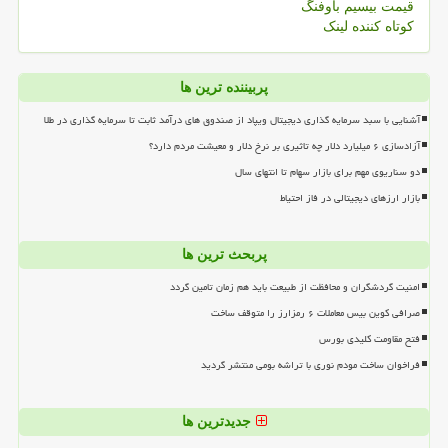
قیمت بیسیم باوفنگ
کوتاه کننده لینک
پربیننده ترین ها
آشنایی با سبد سرمایه گذاری دیجیتال ویپاد از صندوق های درآمد ثابت تا سرمایه گذاری در طلا
آزادسازی ۶ میلیارد دلار چه تاثیری بر نرخ دلار و معیشت مردم دارد؟
دو سناریوی مهم برای بازار سهام تا انتهای سال
بازار ارزهای دیجیتالی در فاز احتیاط
پربحث ترین ها
امنیت گردشگران و محافظت از طبیعت باید هم زمان تامین گردد
صرافی کوین بیس معاملات ۶ رمزارز را متوقف ساخت
فتح مقاومت کلیدی بورس
فراخوان ساخت مودم نوری با تراشه بومی منتشر گردید
جدیدترین ها