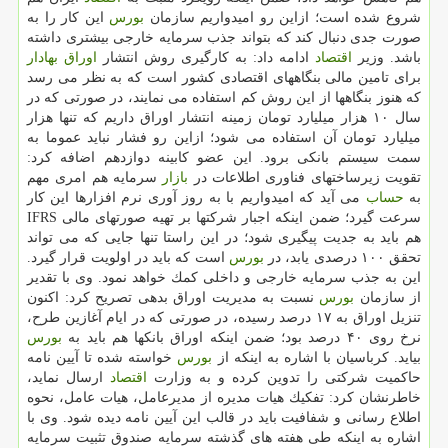
شروع شده است؛ ازاین رو امیدواریم سازمان
بورس
این كار را به
صورت جدی دنبال كند كه بتواند جذب سرمایه خارجی بیشتری داشته
باشد. وزیر
اقتصاد
ادامه داد: به كارگیری روش انتشار
اوراق بهادار
برای تامین مالی بنگاههای اقتصادی كشور است كه به نظر می رسد
كه هنوز بنگاهها از این روش كم استفاده می نمایند، در صورتی كه در
سال ۱۰ هزار میلیارد تومان زمینه انتشار اوراق داریم كه تنها هزار
میلیارد تومان آن استفاده می شود؛ ازاین رو فشار نباید عموما به
سمت سیستم بانكی برود. این عضو كابینه دوازدهم اضافه كرد:
تقویت زیرساختهای فناوری اطلاعات در
بازار
سرمایه هم امری مهم
به
حساب
می آید كه امیدواریم با به روز آوری نرم افزارها این كار
سرعت گیرد؛ ضمن اینكه اجبار شركتها بر تهیه صورتهای مالی IFRS
هم باید به جدیت پیگیری شود؛ در این راستا تنها جایی كه می تواند
تحقق ۱۰۰ درصدی یابد، در
بورس
است كه باید در اولویت قرار گیرد.
این به جذب سرمایه خارجی و داخلی كمك خواهد نمود. وی با تقدیر
از سازمان
بورس
نسبت به مدیریت اوراق بدهی تصریح كرد: اكنون
تنزیل اوراق به ۱۷ درصد رسیده، در صورتی كه در ایام آغازین طرح،
نرخ روی ۴۰ درصد بود؛ ضمن اینكه اوراق بانكها هم باید به
بورس
بیاید. كرباسیان با اشاره به اینكه از
بورس
خواسته شده تا آیین نامه
حاكمیت شركتی را تدوین كرده و به وزارت
اقتصاد
ارسال نماید،
خاطرنشان كرد: تفكیك هیات مدیره از مدیرعامل، هیات عامل، نحوه
اطلاع رسانی و شفافیت باید در قالب این آیین نامه دیده شود. وی با
اشاره به اینكه طی هفته های گذشته سرمایه صندوق تثبیت سرمایه