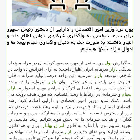
پول من: وزیر امور اقتصادی و دارایی از دستور رئیس جمهور
برای سرعت بخشی به واگذاری شركتهای دولتی اطلاع داد و
اظهار داشت: به صورت جد، به دنبال واگذاری سهام بیمه ها و
اموال مازاد بانكها هستیم.
به گزارش
پول
من به نقل از مهر، مسعود كرباسیان در مراسم پنجاه
سالگی
بازار
سرمایه ایران اظهار داشت: به ازای افزایش ده واحد در
شاخص توسعه
بازار
سرمایه، نیم واحد درصد تولید سرانه داخلی
افزایش می یابد، پس هر چقدر بتوان
بازار
سرمایه را ده واحد
افزایش داد، در رشد اقتصادی اثرگذار خواهیم بود و امیدواریم
بازار
سهام
و سرمایه، در ارتباط با رشد اقتصادی كه مورد هدف دولت می
باشد، كمك نماید. وزیر امور اقتصادی و دارایی اضافه كرد: رشد
اقتصادی امسال به ۶. ۵ درصد رسید و البته رشد هشت درصدی هم
دور از دسترس نیست، البته امیدواریم با مشاركت مردم و سرمایه
گذاران و هدایت سرمایه ها به بخش مولد بتوانیم رشد مناسبی را
تجربه نماییم. وی با اشاره به قانون
اوراق بهادار
ایران و هم قانون
توسعه ابزارها و نهادهای جدید در
بازار
سرمایه اظهار داشت: نهادهایی
در این راستا بوجود آمده اند كه نمونه آنها شركتهای تامین سرمایه،