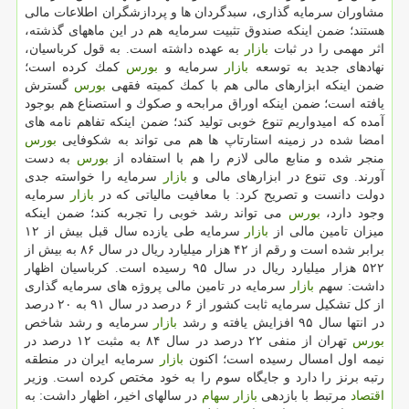
مشاوران سرمایه گذاری، سبدگردان ها و پردازشگران اطلاعات مالی
هستند؛ ضمن اینكه صندوق تثبیت سرمایه هم در این ماههای گذشته،
اثر مهمی را در ثبات
بازار
به عهده داشته است. به قول كرباسیان،
نهادهای جدید به توسعه
بازار
سرمایه و
بورس
كمك كرده است؛
ضمن اینكه ابزارهای مالی هم با كمك كمیته فقهی
بورس
گسترش
یافته است؛ ضمن اینكه اوراق مرابحه و صكوك و استصناع هم بوجود
آمده كه امیدواریم تنوع خوبی تولید كند؛ ضمن اینكه تفاهم نامه های
امضا شده در زمینه استارتاپ ها هم می تواند به شكوفایی
بورس
منجر شده و منابع مالی لازم را هم با استفاده از
بورس
به دست
آورند. وی تنوع در ابزارهای مالی و
بازار
سرمایه را خواسته جدی
دولت دانست و تصریح كرد: با معافیت مالیاتی كه در
بازار
سرمایه
وجود دارد،
بورس
می تواند رشد خوبی را تجربه كند؛ ضمن اینكه
میزان تامین مالی از
بازار
سرمایه طی یازده سال قبل بیش از ۱۲
برابر شده است و رقم از ۴۲ هزار میلیارد ریال در سال ۸۶ به بیش از
۵۲۲ هزار میلیارد ریال در سال ۹۵ رسیده است. كرباسیان اظهار
داشت: سهم
بازار
سرمایه در تامین مالی پروژه های سرمایه گذاری
از كل تشكیل سرمایه ثابت كشور از ۶ درصد در سال ۹۱ به ۲۰ درصد
در انتها سال ۹۵ افزایش یافته و رشد
بازار
سرمایه و رشد شاخص
بورس
تهران از منفی ۲۲ درصد در سال ۸۴ به مثبت ۱۲ درصد در
نیمه اول امسال رسیده است؛ اكنون
بازار
سرمایه ایران در منطقه
رتبه برنز را دارد و جایگاه سوم را به خود مختص كرده است. وزیر
اقتصاد
مرتبط با بازدهی
بازار
سهام
در سالهای اخیر، اظهار داشت: به