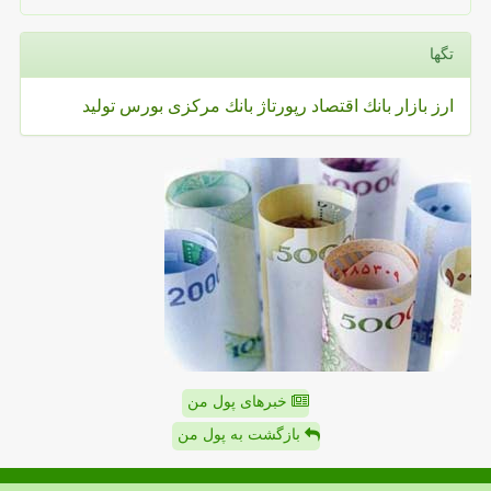
تگها
ارز
بازار
بانك
اقتصاد
رپورتاژ
بانك مركزی
بورس
تولید
خبرهای پول من
بازگشت به پول من