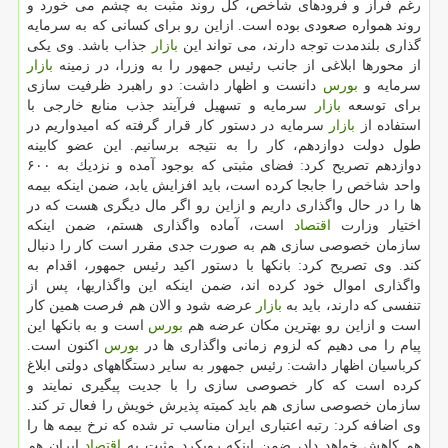
رغم فراز و فرودهای شاخص، كل روند مثبت به چشم می خورد و
روند همواره صعودی بوده است. ازاین رو برای كسانی كه به سرمایه
گذاری بلندمدت توجه دارند، می تواند این
بازار
جذاب باشد. وی یكی
از محورها ابلاغی از جانب رئیس جمهور را به وزرا، در زمینه
بازار
سرمایه و
بورس
دانست و اظهار داشت: دو راهبرد ظرفیت سازی
برای توسعه
بازار
سرمایه و تسهیل فرآیند جذب منابع خارجی با
استفاده از
بازار
سرمایه در دستور كار قرار گرفته كه امیدواریم در
طول دولت دوازدهم، كار را به نتیجه برسانیم. این عضو كابینه
دوازدهم تصریح كرد: فضای مثبتی كه بوجود آمده و نزدیك به ۶۰۰
واحد شاخص را جابجا كرده است، باید افزایش یابد، ضمن اینكه بیمه
ها را در حال واگذاری داریم و ازاین رو اگر مال دیگری هست كه در
اختیار وزارت
اقتصاد
است، آماده واگذاری هستم، ضمن اینكه
سازمان خصوصی سازی هم به صورت جدی مقرر است كار را دنبال
كند. وی تصریح كرد: بانكها با دستور اكید رئیس جمهور، اقدام به
واگذاری اموال خود كرده اند، ضمن اینكه این واگذاریها، پس از
تنفسی كه دارند، باید به
بازار
عرضه شود و الان هم فرصت همین كار
است و ازاین رو بهترین مكان عرضه هم
بورس
است و به بانكها این
پیام را می دهیم كه لزوم زمانی واگذاری ها در
بورس
اكنون است.
كرباسیان اظهار داشت: رئیس جمهور به سایر دستگاههای دولتی ابلاغ
كرده است كه كار خصوصی سازی را با جدیت پیگیری نمایند و
سازمان خصوصی سازی هم باید كمیته پذیرش خویش را فعال تر كند.
وی اضافه كرد: رتبه اعتباری ایران مناسب تر شده كه نرخ بیمه ها را
هم كاهش خواهد داد، ضمن اینكه رویكرد مثبت به
اقتصاد
ایران هم