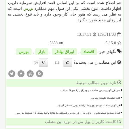
هم اصلاح شده است كه بر این اساس قصد افزایش سرمایه داریم،
اظهار داشت: تنوع بخشی یكی از اصول مهم عملكرد
بورس
است كه
به نظر می رسد كه هنوز جای كار وجود دارد و باید تنوع بخشی به
ابزارهای جدید صورت گیرد.
1396/11/08
13:17:51
5353
/ 5
5.0
تگهای خبر:
اقتصاد
,
اوراق بهادار
,
بازار
,
بورس
این مطلب را می پسندید؟
(0)
(1)
تازه ترین مطالب مرتبط
صرافی کوین بیس معاملات ۶ رمزارز را متوقف ساخت
فتح مقاومت کلیدی بورس
فراخوان ساخت مودم نوری با تراشه بومی منتشر گردید
کدام صنایع صدرنشین ارزش بازار در بورس هستند به علاوه رتبه بندی 48 صنعت بورسی
کامنت کاربران پول من در مورد این مطلب