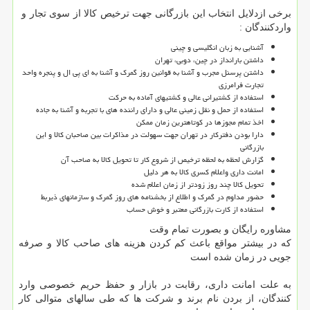
برخی ازدلایل انتخاب این بازرگانی جهت ترخیص کالا از سوی تجار و
واردکنندگان :
آشنایی به زبان انگلیسی و چینی
داشتن بارانداز در چین، دوبی، تهران
داشتن پرسنل مجرب و آشنا به قوانین روز گمرک و آشنا به ای پی ال و پنجره واحد
تجارت فرامرزی
استفاده از کشتیرانی عالی و کشتیهای آماده به حرکت
استفاده از حمل و نقل زمینی عالی و دارای راننده های با تجربه و آشنا به جاده
اخذ تمام مجوزها در کوتاهترین زمان ممکن
دارا بودن دفترکار در تهران جهت سهولت در مذاکرات بین صاحبان کالا و این
بازرگانی
گزارش لحظه به لحظه ترخیص از شروع کار تا تحویل کالا به صاحب آن
امانت داری واعلام کسری کالا به هر دلیل
تحویل کالا چند روز زودتر از زمان اعلام شده
حضور مداوم در گمرک و اطلاع از بخشنامه های روز گمرک و سازمانهای ذیربط
استفاده از کارت بازرگانی معتبر و خوش حساب
مشاوره رایگان و بصورت تمام وقت
که در بیشتر مواقع باعث کم کردن هزینه های صاحب کالا و صرفه
جویی در زمان شده است
به علت امانت داری، رقابت در بازار و حفظ حریم خصوصی وارد
کنندگان، از بردن نام برند و شرکت ها که طی سالهای متوالی کار