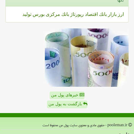
تگها
ارز
بازار
بانك
اقتصاد
رپورتاژ
بانك مركزی
بورس
تولید
خبرهای پول من
بازگشت به پول من
pooleman.ir - حقوق مادی و معنوی سایت پول من محفوظ است