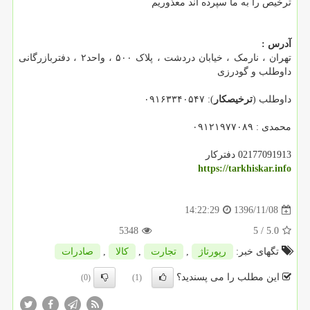
ترخیص را به ما سپرده اند معذوریم
آدرس :
تهران ، نارمک ، خیابان دردشت ، پلاک ۵۰۰ ، واحد۲ ، دفتربازرگانی
داوطلب و گودرزی
داوطلب (
ترخیصکار
): ۰۹۱۶۳۳۴۰۵۴۷
محمدی : ۰۹۱۲۱۹۷۷۰۸۹
02177091913 دفترکار
https://tarkhiskar.info
1396/11/08
14:22:29
5348
/ 5
5.0
تگهای خبر:
رپورتاژ
,
تجارت
,
كالا
,
صادرات
این مطلب را می پسندید؟
(0)
(1)