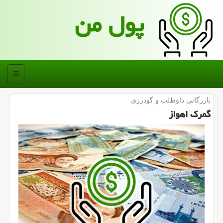
پول من
منو
بازرگانی داوطلب و گودرزی
گمرك اهواز