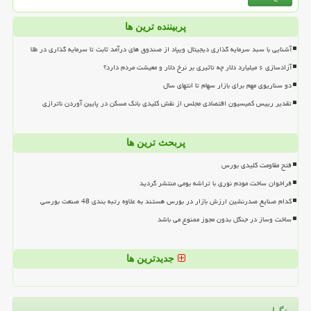
پربیننده ترین ها
آشنایی با سبد سرمایه گذاری دیجیتال ویپاد از صندوق های درآمد ثابت تا سرمایه گذاری در طلا
آزادسازی ۶ میلیارد دلار چه تاثیری بر نرخ دلار و معیشت مردم دارد؟
دو سناریوی مهم برای بازار سهام تا انتهای سال
تقدیر رییس کمیسیون اقتصادی مجلس از نقش کلیدی بانک مسکن در پایین آوردن ناترازی
پربحث ترین ها
فتح مقاومت کلیدی بورس
فراخوان ساخت مودم نوری با تراشه بومی منتشر گردید
کدام صنایع صدرنشین ارزش بازار در بورس هستند به علاوه رتبه بندی 48 صنعت بورسی
ساخت وساز در جنگل بدون مجوز ممنوع می باشد
جدیدترین ها