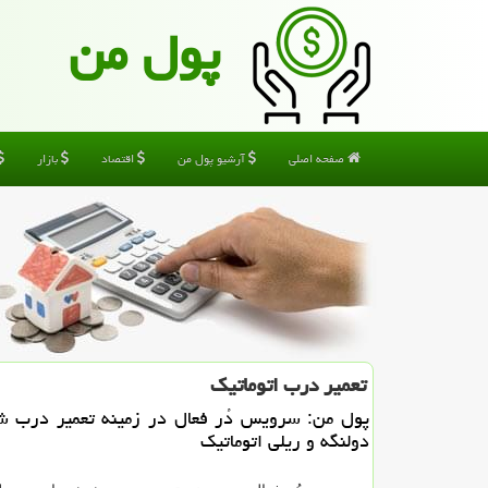
پول من
صفحه اصلی
آرشیو پول من
اقتصاد
بازار
تعمیر درب اتوماتیك
پول من: سرویس دُر فعال در زمینه تعمیر درب ش
دولنگه و ریلی اتوماتیك