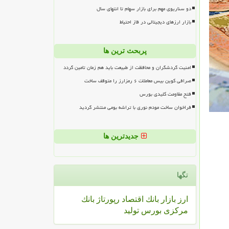
دو سناریوی مهم برای بازار سهام تا انتهای سال
بازار ارزهای دیجیتالی در فاز احتیاط
پربحث ترین ها
امنیت گردشگران و محافظت از طبیعت باید هم زمان تامین گردد
صرافی کوین بیس معاملات ۶ رمزارز را متوقف ساخت
فتح مقاومت کلیدی بورس
فراخوان ساخت مودم نوری با تراشه بومی منتشر گردید
جدیدترین ها
تگها
ارز
بازار
بانك
اقتصاد
رپورتاژ
بانك
مركزی
بورس
تولید