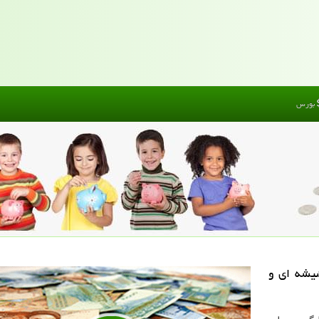
بورس
یشه ای و