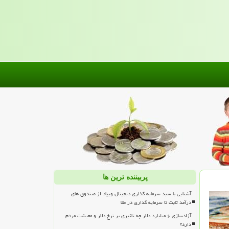
پربیننده ترین ها
آشنایی با سبد سرمایه گذاری دیجیتال ویپاد از صندوق های
درآمد ثابت تا سرمایه گذاری در طلا
آزادسازی ۶ میلیارد دلار چه تاثیری بر نرخ دلار و معیشت مردم
دارد؟