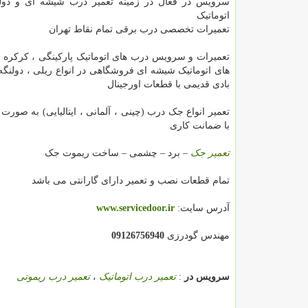
سرویس دُر فعال در زمینه تعمیر درب شیشه ای و دول
اتوماتیک
تعمیرات تخصصی درب برقی تمام نقاط تهران
تعمیرات و سرویس درب های اتوماتیک پارکینگی ، کرکره 
های اتوماتیک شیشه ای فروشگاهی در انواع ریلی ، دولنگه
بادی قدیمی با قطعات اورجینال
تعمیر انواع جک درب (چینی ، آلمانی ، ایتالیایی) به صورت
با ضمانت کاری
تعمیر جک
– برد – چشمی – ساخت ریموت جک
تمام قطعات نصب و تعمیر دارای گارانتی می باشد
آدرس سایت:
www.servicedoor.ir
مهندس گودرزی
09126756940
سرویس در
:
تعمیر درب اتوماتیک
،
تعمیر درب ریموتی