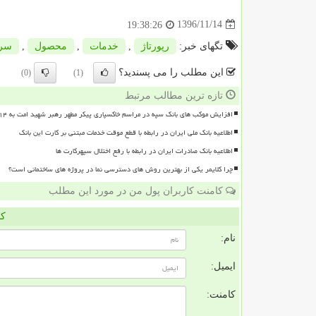
1396/11/14
19:38:26
تگهای خبر:
رپورتاژ
,
خدمات
,
محصول
,
سر
این مطلب را می پسندید؟
(0)
(1)
تازه ترین مطالب مرتبط
افزایش موکب های بانک سپه در مراسم خاکسپاری پیکر مطهر رهبر شهید امت به ۱۴ موکب
اطلاعیه بانک ملی ایران در رابطه با قطع موقت خدمات مبتنی بر کارت این بانک
اطلاعیه بانک صادرات ایران در رابطه با رفع اختلال سپهرکارت ها
چرا کلایمر یکی از بهترین روش های دسترسی نما در پروژه های ساختمانی است؟
کامنت کاربران پول من در مورد این مطلب
کا
نام:
ایمیل:
کامنت: