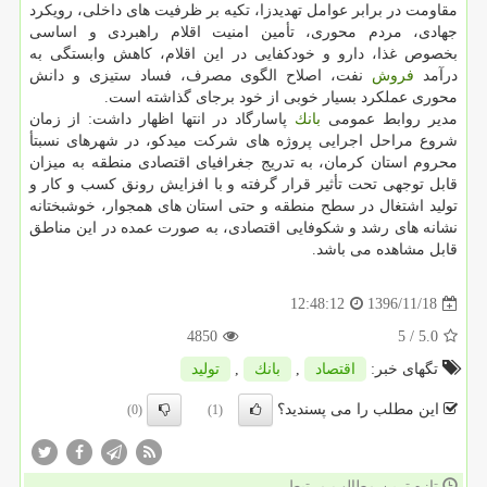
مقاومت در برابر عوامل تهدیدزا، تكیه بر ظرفیت های داخلی، رویكرد
جهادی، مردم محوری، تأمین امنیت اقلام راهبردی و اساسی
بخصوص غذا، دارو و خودكفایی در این اقلام، كاهش وابستگی به
درآمد
فروش
نفت، اصلاح الگوی مصرف، فساد ستیزی و دانش
محوری عملكرد بسیار خوبی از خود برجای گذاشته است.
مدیر روابط عمومی
بانك
پاسارگاد در انتها اظهار داشت: از زمان
شروع مراحل اجرایی پروژه های شركت میدكو، در شهرهای نسبتأ
محروم استان كرمان، به تدریج جغرافیای اقتصادی منطقه به میزان
قابل توجهی تحت تأثیر قرار گرفته و با افزایش رونق كسب و كار و
تولید اشتغال در سطح منطقه و حتی استان های همجوار، خوشبختانه
نشانه های رشد و شكوفایی اقتصادی، به صورت عمده در این مناطق
قابل مشاهده می باشد.
1396/11/18
12:48:12
4850
/ 5
5.0
تگهای خبر:
اقتصاد
,
بانك
,
تولید
این مطلب را می پسندید؟
(0)
(1)
تازه ترین مطالب مرتبط