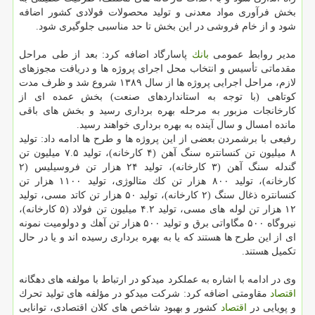
بخش فرآوری مواد معدنی و تولید محصولات فولادی كشور اضافه
شود و از خام فروشی در این بخش تا حد مناسبی جلوگیری شود.
مدیر روابط عمومی
بانك
پاسارگاد اضافه كرد: بعد از طی مراحل
مقدماتی تأسیس و انتخاب محل اجرای پروژه ها و دریافت مجوزهای
لازم، مراحل اجرایی پروژه ها از سال ۱۳۸۹ شروع شد و ظرف مدت
كوتاهی (با توجه به استانداردهای صنعت) بخش عمده ای از
كارخانجات مزبور به مرحله بهره برداری رسید و بخش های باقی
مانده امسال و سال آینده به بهره برداری خواهند رسید.
رفیعی با برشمردن بعضی از این پروژه ها و طرح ها ادامه داد: تولید
۸ میلیون تن كنسانتره سنگ آهن (۴ كارخانه)، تولید ۷.۵ میلیون تن
گندله سنگ آهن (۳ كارخانه)، تولید ۲۴ هزار تن فروسیلیس (۲
كارخانه)، تولید ۸۰۰ هزار تن كك متالوژی، تولید ۱۱۰۰ هزار تن
كنسانتره ذغال سنگ (۲ كارخانه)، تولید ۵۰ هزار تن كاتد مسی، تولید
۱۲ هزار تن لوله های مسی، تولید ۴.۲ میلیون تن فولاد (۵ كارخانه)،
نیروگاه ۵۰۰ مگاواتی برق و تولید ۵۰۰ هزار تن آهك و دولومیت نمونه
ای از این طرح ها هستند كه یا به بهره برداری رسیده اند و یا در حال
تكمیل هستند.
وی در ادامه با اشاره به عملكرد میدكو در ارتباط با مولفه های دهگانه
اقتصاد
مقاومتی اضافه كرد: شركت میدكو در مؤلفه های تولید تحرك
و پویایی در
اقتصاد
كشور و بهبود شاخص های كلان اقتصادی، توانایی