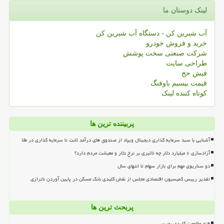
لینک دوستان ما
آب شیرین کن - دستگاه آب شیرین کن
خرید و فروش خودرو
شرکت صنعتی سخت پوشش
طراحی سایت
فیش حج
قیمت بیسیم باوفنگ
کوتاه کننده لینک
پربیننده ترین ها
آشنایی با سبد سرمایه گذاری دیجیتال ویپاد از صندوق های درآمد ثابت تا سرمایه گذاری در طلا
آزادسازی ۶ میلیارد دلار چه تاثیری بر نرخ دلار و معیشت مردم دارد؟
دو سناریوی مهم برای بازار سهام تا انتهای سال
تقدیر رییس کمیسیون اقتصادی مجلس از نقش کلیدی بانک مسکن در پایین آوردن ناترازی
پربحث ترین ها
فتح مقاومت کلیدی بورس