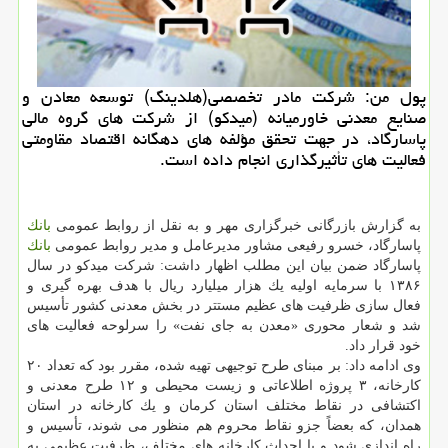
پول من: شركت مادر تخصصی(هلدینگ) توسعه معادن و
صنایع معدنی خاورمیانه (میدكو) از شركت های گروه مالی
پاسارگاد، در جهت تحقق مؤلفه های دهگانه اقتصاد مقاومتی
فعالیت های تأثیرگذاری انجام داده است.
به گزارش بازرگانی خبرگزاری مهر و به نقل از روابط عمومی
بانك
پاسارگاد، خسرو رفیعی مشاور مدیرعامل و مدیر روابط عمومی
بانك
پاسارگاد ضمن بیان این مطلب اظهار داشت: شركت میدكو در سال
۱۳۸۶ با سرمایه اولیه یك هزار میلیارد ریال با هدف بهره گیری و
فعال سازی ظرفیت های عظیم مستتر در بخش معدنی كشور تأسیس
شد و شعار محوری «معدن به جای نفت» را سرلوحه فعالیت های
خود قرار داد.
وی ادامه داد: بر مبنای طرح توجیهی تهیه شده، مقرر بود كه تعداد ۲۰
كارخانه، ۳ پروژه اطلاعاتی و زیست محیطی و ۱۲ طرح معدنی و
اكتشافی در نقاط مختلف استان كرمان و یك كارخانه در استان
همدان، كه بعضاً جزو نقاط محروم هم منظور می شوند، تأسیس و
راه اندازی شود و با احداث كارخانه های مختلف، ظرفیت عظیمی به