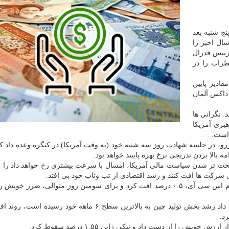
نج شنبه بعد
 كه وال استریت بدترین عملكرد هفتگی خود در ۲ سال اخیر را
 رییس فدرال
طراب را در
قادیر پایین
 رود فوتسی انگلیس ۰.۷ درصد، داكس آلمان
. نگرانی ها
هبری آمریكا
است.
، در جلسه شهادت روز سه شنبه خود (به وقت آمریكا) در كنگره وعده داد كه 
 بالا بردن تدریجی نرخ بهره پایبند خواهد بود.
خت تر شدن سیاست مالی آمریكا، امسال با سرعت بیشتری رخ خواهد داد را 
ای شركت ها افت كنند و رشد اقتصادی از تب وتاب خود بی افتد.
آسیا اقیانوسیه خارج از ژاپن ام اس سی آی، ۰.۵ درصد افت كرد و برای سومین روز متوالی، ضرر خو
چین به بالاترین سطح ۶ ماهه خود رسیده است، روند افت