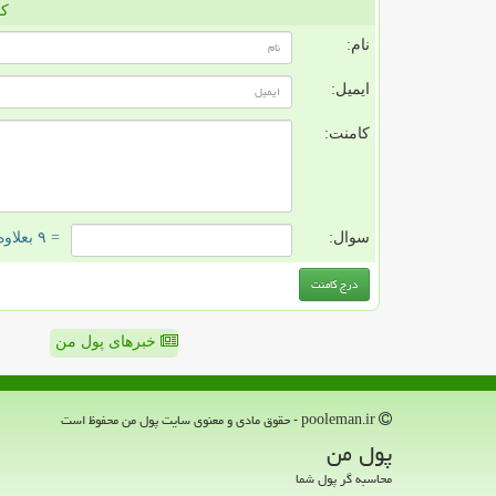
کا
نام:
ایمیل:
کامنت:
سوال:
= ۹ بعلاوه ۴
خبرهای پول من
pooleman.ir - حقوق مادی و معنوی سایت پول من محفوظ است
پول من
محاسبه گر پول شما