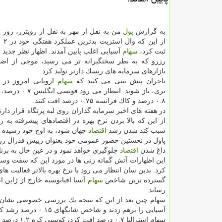
به گزارش
پول
من به نقل از مهر به نقل از رویترز، روز پ
از این
ثبت كرد،
سهام
آسیایی اغلب پایین آمدند. اظهار نظر جدید
رزرو كه به نظر سختگیرانه تر می رسید، موجی از اض
بازارهای سرمایه های ریسك دارتر تولید كرد.
تاجران پیش بینی می كنند كه
سهام
اروپایی امروز در م
تری، باز شوند. انتظار می
۰.۸ درصد و كاك فرانسه ۰.۷۵ درصد افت كنند.
در هفته های اخیر سرمایه گذاران روی لبه پرتگاه قرار دارند
از این كه بالا بردن نرخ بهره در اقتصادهای پیشرفته به ر
سبب كند شدن رشد
اقتصاد
جهان شود، به اوج خود رسیده 
پاول در نخستین حضور عمومی خود بعنوان رییس فدرال رزرو
داغ شدن
اقتصاد
جلوگیری خواهد نمود و در عین حال به برنامه
این اظهارات آتش گمانه زنی ها در مورد این كه سفت وس
كرد. بدین سان انتظار می رود با نرخ بهره بالاتر فعالیت ه
گسترده ترین شاخص
سهام
رساند.
سهام چین بعد از این كه نتیجه یك بررسی خصوصی نشان داد رشد بخش تولید 
آسیایی را برهم زدند و شاخص شانگهای ۰.۱۵ درصد رشد كرد.
سهام استرالیا ۰.۷ درصد افت كرد، كوسپی كره ۱.۲ درصد از ارزش خویش را از دست داد و نیكی ژاپن ۱.۵۵ درصد سقوط كرد.