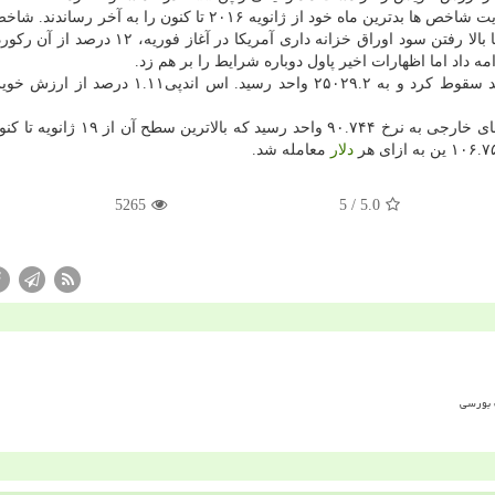
در آسیا به دنبال آن اجام شد كه در وال استریت شاخص ها بدترین ماه خود از ژانویه ۲۰۱۶ تا كنون را به 
اواخر ژانویه بالاترین میزان تاریخ خویش را ثبت نمود اما با بالا رفتن سود اوراق خزانه داری آمر
امه داد اما اظهارات اخیر پاول دوباره شرایط را بر هم زد.
شاخص صنعتی داوجونز در انتها معاملات دیشب ۱.۵ درصد سقوط كرد و به ۲۵۰۲۹.۲ واحد رسید. اس
دلار از گفته های پاول نیرو گرفت و در برابر سبدی از ارزهای خارجی به نرخ ۹۰.۷۴۴ و
دلار
معامله شد.
5265
/ 5
5.0