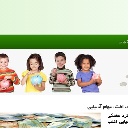
بورس
د، افت سهام آسیایی
كرد هفتگی
سیایی اغلب