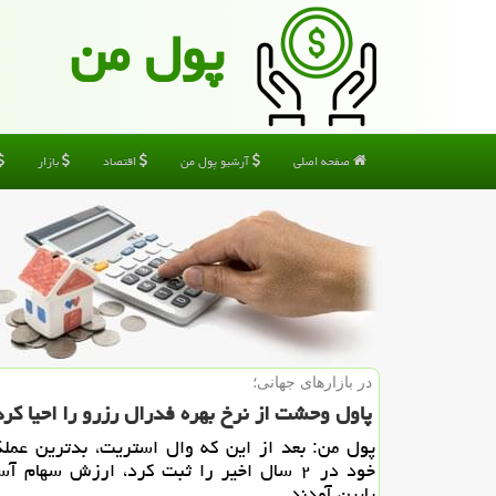
پول من
صفحه اصلی
آرشیو پول من
اقتصاد
بازار
در بازارهای جهانی؛
پاول وحشت از نرخ بهره فدرال رزرو را احیا كر
پول من: بعد از این كه وال استریت، بدترین عمل
خود در ۲ سال اخیر را ثبت كرد، ارزش سهام آ
پایین آمدند.