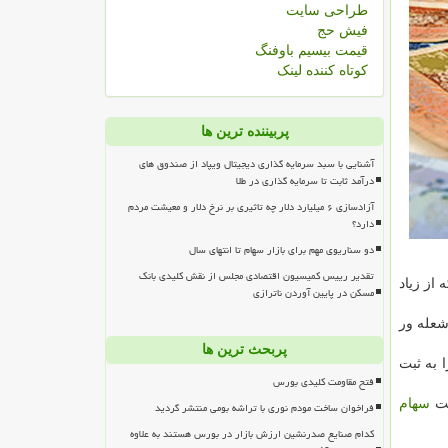
طراحی سایت
فیش حج
قیمت بیسیم باوفنگ
کوتاه کننده لینک
پربیننده ترین ها
آشنایی با سبد سرمایه گذاری دیجیتال ویپاد از صندوق های
درآمد ثابت تا سرمایه گذاری در طلا
آزادسازی ۶ میلیارد دلار چه تاثیری بر نرخ دلار و معیشت مردم
دارد؟
دو سناریوی مهم برای بازار سهام تا انتهای سال
تقدیر رییس کمیسیون اقتصادی مجلس از نقش کلیدی بانک
از زیاد
مسکن در پایین آوردن ناترازی
شعله ور
پربحث ترین ها
یش را به ثبت
فتح مقاومت کلیدی بورس
سهام
فراخوان ساخت مودم نوری با تراشه بومی منتشر گردید
کدام صنایع صدرنشین ارزش بازار در بورس هستند به علاوه