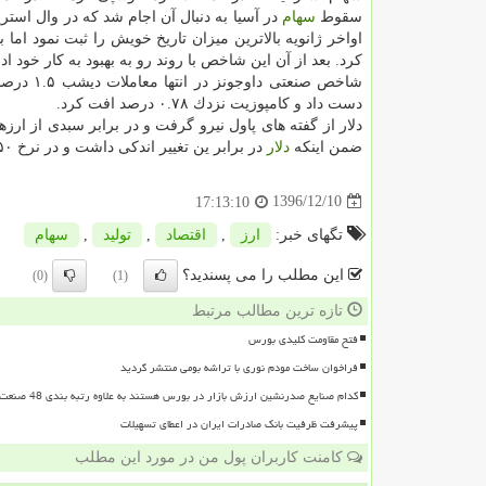
سقوط
سهام
كرد. بعد از آن این شاخص با روند رو به بهبود به كار خود اد
دست داد و كامپوزیت نزدك ۰.۷۸ درصد افت كرد.
ضمن اینكه
دلار
در برابر ین تغییر اندكی داشت و در نرخ ۱۰۶.۷۵۰ ین به ازای هر
1396/12/10
17:13:10
تگهای خبر:
ارز
,
اقتصاد
,
تولید
,
سهام
این مطلب را می پسندید؟
(0)
(1)
تازه ترین مطالب مرتبط
فتح مقاومت کلیدی بورس
فراخوان ساخت مودم نوری با تراشه بومی منتشر گردید
کدام صنایع صدرنشین ارزش بازار در بورس هستند به علاوه رتبه بندی 48 صنعت بورسی
پیشرفت ظرفیت بانک صادرات ایران در اعطای تسهیلات
کامنت کاربران پول من در مورد این مطلب