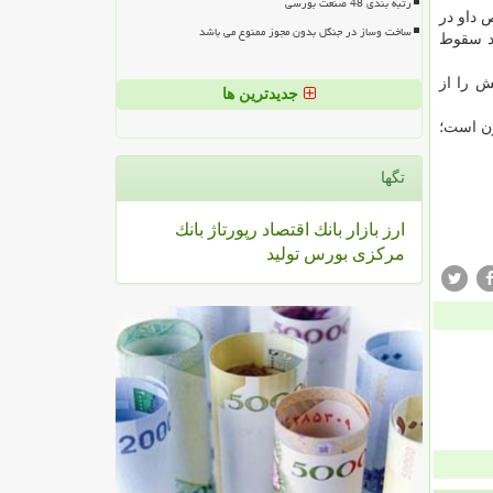
رتبه بندی 48 صنعت بورسی
آخر رساندند. شاخص داو در
ساخت وساز در جنگل بدون مجوز ممنوع می باشد
یكا در آغاز فوریه، ۱۲ درصد از آن ركورد سقوط
 اندپی۱.۱۱ درصد از ارزش خویش را از
جدیدترین ها
احد رسید كه بالاترین سطح آن از ۱۹ ژانویه تا كنون است؛
تگها
ارز
بازار
بانك
اقتصاد
رپورتاژ
بانك
مركزی
بورس
تولید