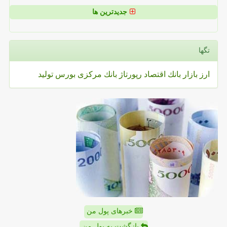
جدیدترین ها
تگها
ارز
بازار
بانك
اقتصاد
رپورتاژ
بانك مركزی
بورس
تولید
خبرهای پول من
بازگشت به پول من