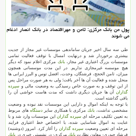
پول من بانك مركزی: ثامن و مهراقتصاد در بانك انصار ادغام
می شوند
طی سه سال اخیر جریان ساماندهی موسسات غیر مجاز از جدیت
بیشتری برخوردار شد و درنهایت امسال با توقف فعالیت تمامی
موسسات بزرگ اعتباری غیر مجاز،
بانك
مركزی اعلام نمود كه دیگر
هیچ موسسه غیرمجازی نداریم. در این مدت موسساتی همچون
میزان، ثامن الحجج، فرشتگان، وحدت، افضل توس و البرز ایرانی ها
منحل شده و فعالیت آن ها آخر یافت؛ ولی به هر صورت مراحل پس
از این توقف و به صورت خاص رسیدگی به وضعیت مالی و
سپرده
گذاران
آن ها جریان دیگری داشت كه مدت هاست حواشی آن را
باقی گذاشته است.
با توجه به اینكه اموال و دارایی این موسسات نقد نبوده و وضعیت
مشخصی نداشت،
بانك
مركزی با همكاری سایر
دستگاه
های مربوط
به تعیین تكلیف مرحله ای
سپرده گذاران
این موسسات وارد شد و با
عنایت به اموال شناسایی شده، با اختصاص خط اعتباری فرایند
مرحله ای تعیین وضعیت
سپرده گذاران
را آغاز كرد. امروز (دوشنبه)
فرشاد حیدری- معاون نظارت
بانك
مركزی- در نشستی خبری در
بانك