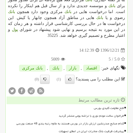
برای
بانك
و موسسه جدیدی ندارد و از سال قبل هم اینكار را نكرده
است. اما درخواست هایی در
بانك
مركزی وجود دارد همچون
بانك
رضوی و یا
بانك
هایی در مناطق آزاد همچون چابهار یا كیش. این
درخواست ها در حال بررسی كارشناسی قرار داشته و هر زمان كه
در این مورد به نتیجه برسیم و نهایی شود پیشنهاد در شورای
پول
و
اعتبار مطرح و تصمیم گیری خواهد شد. 35225
1396/12/21
14:12:39
5009
/ 5
5.0
تگهای خبر:
اقتصاد
,
بازار
,
بانك
,
بانك مركزی
این مطلب را می پسندید؟
(0)
(1)
تازه ترین مطالب مرتبط
فتح مقاومت کلیدی بورس
فراخوان ساخت مودم نوری با تراشه بومی منتشر گردید
کدام صنایع صدرنشین ارزش بازار در بورس هستند به علاوه رتبه بندی 48 صنعت بورسی
پیشرفت ظرفیت بانک صادرات ایران در اعطای تسهیلات