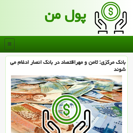
پول من
منو
بانك مركزی: ثامن و مهراقتصاد در بانك انصار ادغام می
شوند