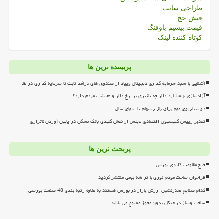
طراحی سایت
فیش حج
قیمت بیسیم باوفنگ
کوتاه کننده لینک
پربیننده ترین ها
آشنایی با سبد سرمایه گذاری دیجیتال ویپاد از صندوق های درآمد ثابت تا سرمایه گذاری در طلا
آزادسازی ۶ میلیارد دلار چه تاثیری بر نرخ دلار و معیشت مردم دارد؟
دو سناریوی مهم برای بازار سهام تا انتهای سال
تقدیر رییس کمیسیون اقتصادی مجلس از نقش کلیدی بانک مسکن در پایین آوردن ناترازی
پربحث ترین ها
فتح مقاومت کلیدی بورس
فراخوان ساخت مودم نوری با تراشه بومی منتشر گردید
کدام صنایع صدرنشین ارزش بازار در بورس هستند به علاوه رتبه بندی 48 صنعت بورسی
ساخت وساز در جنگل بدون مجوز ممنوع می باشد