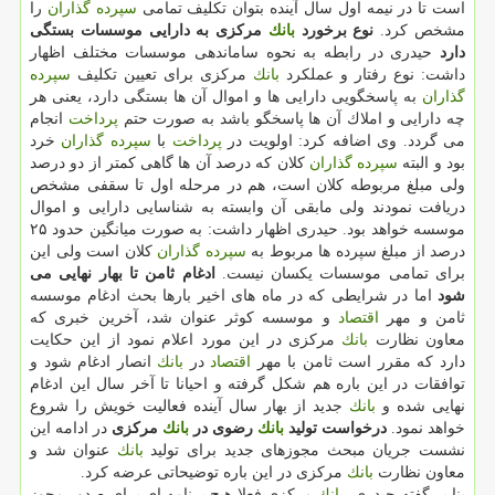
است تا در نیمه اول سال آینده بتوان تكلیف تمامی
سپرده گذاران
را
مشخص كرد.
نوع برخورد
بانك
مركزی به دارایی موسسات بستگی
دارد
حیدری در رابطه به نحوه ساماندهی موسسات مختلف اظهار
داشت: نوع رفتار و عملكرد
بانك
مركزی برای تعیین تكلیف
سپرده
گذاران
به پاسخگویی دارایی ها و اموال آن ها بستگی دارد، یعنی هر
چه دارایی و املاك آن ها پاسخگو باشد به صورت حتم
پرداخت
انجام
می گردد. وی اضافه كرد: اولویت در
پرداخت
با
سپرده گذاران
خرد
بود و البته
سپرده گذاران
كلان كه درصد آن ها گاهی كمتر از دو درصد
ولی مبلغ مربوطه كلان است، هم در مرحله اول تا سقفی مشخص
دریافت نمودند ولی مابقی آن وابسته به شناسایی دارایی و اموال
موسسه خواهد بود. حیدری اظهار داشت: به صورت میانگین حدود ۲۵
درصد از مبلغ سپرده ها مربوط به
سپرده گذاران
كلان است ولی این
برای تمامی موسسات یكسان نیست.
ادغام ثامن تا بهار نهایی می
شود
اما در شرایطی كه در ماه های اخیر بارها بحث ادغام موسسه
ثامن و مهر
اقتصاد
و موسسه كوثر عنوان شد، آخرین خبری كه
معاون نظارت
بانك
مركزی در این مورد اعلام نمود از این حكایت
دارد كه مقرر است ثامن با مهر
اقتصاد
در
بانك
انصار ادغام شود و
توافقات در این باره هم شكل گرفته و احیانا تا آخر سال این ادغام
نهایی شده و
بانك
جدید از بهار سال آینده فعالیت خویش را شروع
خواهد نمود.
درخواست تولید
بانك
رضوی در
بانك
مركزی
در ادامه این
نشست جریان مبحث مجوزهای جدید برای تولید
بانك
عنوان شد و
معاون نظارت
بانك
مركزی در این باره توضیحاتی عرضه كرد.
بنا بر گفته حیدری،
بانك
مركزی فعلا هیچ برنامه ای برای صدور مجوز