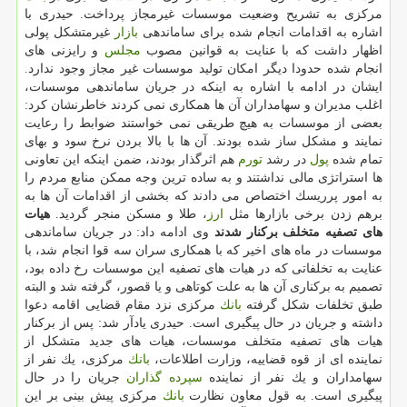
مركزی به تشریح وضعیت موسسات غیرمجاز پرداخت. حیدری با
اشاره به اقدامات انجام شده برای ساماندهی
بازار
غیرمتشكل پولی
اظهار داشت كه با عنایت به قوانین مصوب
مجلس
و رایزنی های
انجام شده حدودا دیگر امكان تولید موسسات غیر مجاز وجود ندارد.
ایشان در ادامه با اشاره به اینكه در جریان ساماندهی موسسات،
اغلب مدیران و سهامداران آن ها همكاری نمی كردند خاطرنشان كرد:
بعضی از موسسات به هیچ طریقی نمی خواستند ضوابط را رعایت
نمایند و مشكل ساز شده بودند. آن ها با بالا بردن نرخ سود و بهای
تمام شده
پول
در رشد
تورم
هم اثرگذار بودند، ضمن اینكه این تعاونی
ها استراتژی مالی نداشتند و به ساده ترین وجه ممكن منابع مردم را
به امور پرریسك اختصاص می دادند كه بخشی از اقدامات آن ها به
برهم زدن برخی بازارها مثل
ارز
، طلا و مسكن منجر گردید.
هیات
های تصفیه متخلف بركنار شدند
وی ادامه داد: در جریان ساماندهی
موسسات در ماه های اخیر كه با همكاری سران سه قوا انجام شد، با
عنایت به تخلفاتی كه در هیات های تصفیه این موسسات رخ داده بود،
تصمیم به بركناری آن ها به علت كوتاهی و یا قصور، گرفته شد و البته
طبق تخلفات شكل گرفته
بانك
مركزی نزد مقام قضایی اقامه دعوا
داشته و جریان در حال پیگیری است. حیدری یادآر شد: پس از بركنار
هیات های تصفیه متخلف موسسات، هیات های جدید متشكل از
نماینده ای از قوه قضاییه، وزارت اطلاعات،
بانك
مركزی، یك نفر از
سهامداران و یك نفر از نماینده
سپرده گذاران
جریان را در حال
پیگیری است. به قول معاون نظارت
بانك
مركزی پیش بینی بر این