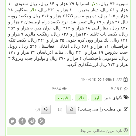
سوریه ۷۴ ریال،
دلار
استرالیا ۲۹ هزار و ۸۴ ریال، ریال سعودی ۱۰
هزار و ۵۱ ریال، دینار بحرین ۱۰۰ هزار و ۲۴۱ ریال،
دلار
سنگاپور ۲۸
هزار و ۶۰۵ ریال، ده روپیه سریلانكا ۲ هزار و ۴۱۶ ریال و یكصد روپیه
نپال ۳۶ هزار و ۶۹ ریال تعیین شد. نرخ یكصد درام ارمنستان ۷ هزار و
۸۴۷ ریال، دینار لیبی ۲۸ هزار و ۳۶۴ ریال، یوان چین ۵ هزار و ۹۵۴
ریال، یكصد بات تایلند ۱۲۰هزار و ۶۲۸ ریال، رینگیت مالزی ۹ هزار و
۶۴۱ ریال، یك هزار وون كره جنوبی ۳۵ هزار و ۲۴۱ ریال، یكصد تنگه
قزاقستان ۱۱ هزار و ۶۸۶ ریال، افغانی افغانستان ۵۴۶ ریال، روبل
جدید بلاروس ۱۹ هزار و ۲۳۰ ریال، منات آذربایجان ۲۲ هزار و ۱۷۱
ریال، سومونی تاجیكستان ۴ هزار و ۲۷۰ ریال و بولیوار جدید ونزوئلا ۳
هزار و ۷۷۴ ریال ارزشگذاری گردید.
1396/12/27
15:08:10
5654
/ 5
5.0
تگهای خبر:
ارز
,
دلار
,
قیمت
این مطلب را می پسندید؟
(0)
(1)
تازه ترین مطالب مرتبط