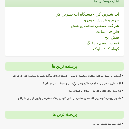
لینک دوستان ما
آب شیرین کن - دستگاه آب شیرین کن
خرید و فروش خودرو
شرکت صنعتی سخت پوشش
طراحی سایت
فیش حج
قیمت بیسیم باوفنگ
کوتاه کننده لینک
پربیننده ترین ها
آشنایی با سبد سرمایه گذاری دیجیتال ویپاد از صندوق های درآمد ثابت تا سرمایه گذاری در طلا
آزادسازی ۶ میلیارد دلار چه تاثیری بر نرخ دلار و معیشت مردم دارد؟
دو سناریوی مهم برای بازار سهام تا انتهای سال
تقدیر رییس کمیسیون اقتصادی مجلس از نقش کلیدی بانک مسکن در پایین آوردن ناترازی
پربحث ترین ها
فتح مقاومت کلیدی بورس