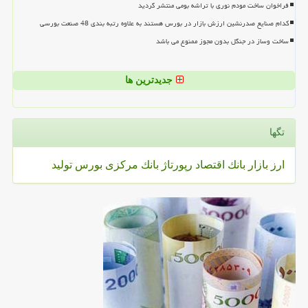
فراخوان ساخت مودم نوری با تراشه بومی منتشر گردید
کدام صنایع صدرنشین ارزش بازار در بورس هستند به علاوه رتبه بندی 48 صنعت بورسی
ساخت وساز در جنگل بدون مجوز ممنوع می باشد
جدیدترین ها
تگها
ارز
بازار
بانك
اقتصاد
رپورتاژ
بانك مركزی
بورس
تولید