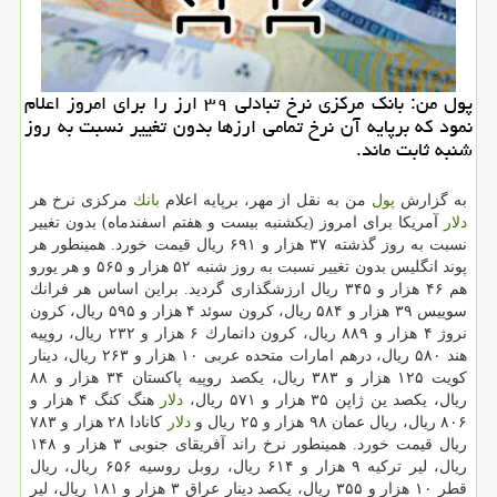
پول من: بانك مركزی نرخ تبادلی ۳۹ ارز را برای امروز اعلام
نمود كه برپایه آن نرخ تمامی ارزها بدون تغییر نسبت به روز
شنبه ثابت ماند.
به گزارش
پول
من به نقل از مهر، برپایه اعلام
بانك
مركزی نرخ هر
دلار
آمریكا برای امروز (یكشنبه بیست و هفتم اسفندماه) بدون تغییر
نسبت به روز گذشته ۳۷ هزار و ۶۹۱ ریال قیمت خورد. همینطور هر
پوند انگلیس بدون تغییر نسبت به روز شنبه ۵۲ هزار و ۵۶۵ و هر یورو
هم ۴۶ هزار و ۳۴۵ ریال ارزشگذاری گردید. براین اساس هر فرانك
سوییس ۳۹ هزار و ۵۸۴ ریال، كرون سوئد ۴ هزار و ۵۹۵ ریال، كرون
نروژ ۴ هزار و ۸۸۹ ریال، كرون دانمارك ۶ هزار و ۲۳۲ ریال، روپیه
هند ۵۸۰ ریال، درهم امارات متحده عربی ۱۰ هزار و ۲۶۳ ریال، دینار
كویت ۱۲۵ هزار و ۳۸۳ ریال، یكصد روپیه پاكستان ۳۴ هزار و ۸۸
ریال، یكصد ین ژاپن ۳۵ هزار و ۵۷۱ ریال،
دلار
هنگ كنگ ۴ هزار و
۸۰۶ ریال، ریال عمان ۹۸ هزار و ۲۵ ریال و
دلار
كانادا ۲۸ هزار و ۷۸۳
ریال قیمت خورد. همینطور نرخ راند آفریقای جنوبی ۳ هزار و ۱۴۸
ریال، لیر تركیه ۹ هزار و ۶۱۴ ریال، روبل روسیه ۶۵۶ ریال، ریال
قطر ۱۰ هزار و ۳۵۵ ریال، یكصد دینار عراق ۳ هزار و ۱۸۱ ریال، لیر