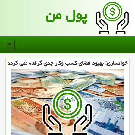
پول من
منو
خوانساری: بهبود فضای كسب وكار جدی گرفته نمی گردد