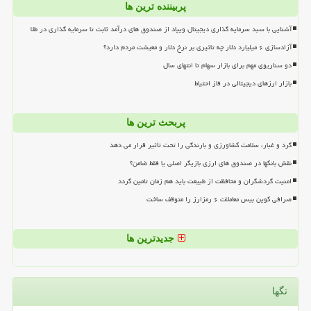
پربیننده ترین ها
آشنایی با سبد سرمایه گذاری دیجیتال ویپاد از صندوق های درآمد ثابت تا سرمایه گذاری در طلا
آزادسازی ۶ میلیارد دلار چه تاثیری بر نرخ دلار و معیشت مردم دارد؟
دو سناریوی مهم برای بازار سهام تا انتهای سال
بازار ارزهای دیجیتالی در فاز احتیاط
پربحث ترین ها
گرد و غبار، سلامت کشاورزی و بارندگی را تحت تأثیر قرار می دهد
نقش بانکها در صندوق های ارزی بازیگر اصلی یا فقط ضامن؟
امنیت گردشگران و محافظت از طبیعت باید هم زمان تامین گردد
صرافی کوین بیس معاملات ۶ رمزارز را متوقف ساخت
جدیدترین ها
تگها