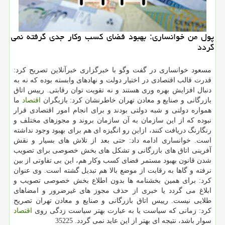
پول من خوانساری: بهبود فضای كسب وكار جدی گرفته نمی
گردد
مسعود خوانساری در گفت وگو با خبرگزاری خبرآنلاین تصریح كرد:
قدرت قالب اقتصادی در اختیار دولت و نهادهای وابسته بوده كه نه به
دنبال افزایش بهره وری هستند و نه تقویت توان رقابتی. رییس اتاق
بازرگانی و صنایع و معادن تهران خاطرنشان كرد: بازیگران
اقتصاد
ما
همواره دولتی و شبه دولتی بودند و برای انجام امور اقتصادی قرار
نبوده كه از این سازمان به آن سازمان بروند و مجوزهای مختلف و
رنگارنگ دریافت كنند، ازاین رو انگیزه ای هم برای بهبود وجود نداشته
است. خوانساری ادامه داد: حتی بعد از تلاش های بسیار و نقش
آفرینی اتاق های بازرگانی و تشكل های بخش خصوصی برای تصویب
شدن قانون بهبود مستمر فضای كسب وكار هم، این بی تفاوتی از بین
نرفته و گاها به رقابت از موضع بالا هم تبدیل گشته است. وی عنوان
كرد: برای همین بخشنامه ها بدون اطلاع بخش خصوصی تصویب و
ابلاغ می گردد یا خبری از حذف مجوز های غیرضرور و امضاهای
طلایی نیست. رییس اتاق بازرگانی و صنایع و معادن تهران تصریح
كرد: زمانی كه سیاست یا به عبارت بهتر سیاست زدگی روی
اقتصاد
سوار باشد، نتیجه ای بهتر از این عاید نمی گردد. 35225