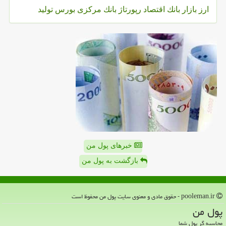
ارز
بازار
بانك
اقتصاد
رپورتاژ
بانك مركزی
بورس
تولید
خبرهای پول من
بازگشت به پول من
pooleman.ir - حقوق مادی و معنوی سایت پول من محفوظ است
پول من
محاسبه گر پول شما