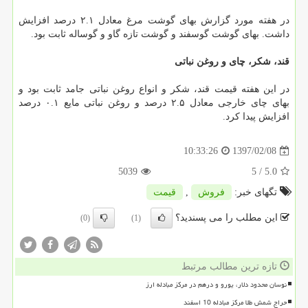
در هفته مورد گزارش بهای گوشت مرغ معادل ۲.۱ درصد افزایش
داشت. بهای گوشت گوسفند و گوشت تازه گاو و گوساله ثابت بود.
قند، شكر، چای و روغن نباتی
در این هفته قیمت قند، شكر و انواع روغن نباتی جامد ثابت بود و
بهای چای خارجی معادل ۲.۵ درصد و روغن نباتی مایع ۰.۱ درصد
افزایش پیدا كرد.
1397/02/08
10:33:26
5039
/ 5
5.0
تگهای خبر:
فروش
,
قیمت
این مطلب را می پسندید؟
(0)
(1)
تازه ترین مطالب مرتبط
نوسان محدود دلار، یورو و درهم در مرکز مبادله ارز
حراج شمش طلا مرکز مبادله 10 اسفند