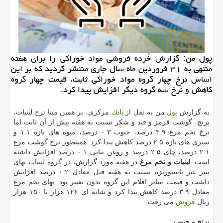
پول من: گزارش خُرده فروشی مواد خوراكی را برای هفته
منتهی به ۳۱ فروردین ماه سال جاری منتشر گردید كه بر این
اساس نرخ چهار گروه مواد خوراكی ثابت، قیمت چهار گروه
كاهش و نرخ سه گروه دیگر افزایش پیدا كرد.
به گزارش
پول
من به نقل از
بانك
مركزی، بر همین مبنا نرخ لبنیات،
برنج، گوشت قرمز و قند و شكر نسبت به هفته پیش از آن ثابت اما
نرخ تخم مرغ ۳.۹ درصد، حبوب ۰.۳ درصد، میوه های تازه ۱.۱ و
سبزی های تازه ۲.۵ درصد كاهش پیدا كرد. همینطور نرخ گوشت مرغ
۲.۱ درصد، چای ۲.۵ درصد و روغن نباتی ۰.۱ درصد افزایش داشته
است.
لبنیات و تخم مرغ
در هفته مورد گزارش، در گروه لبنیات بهای
پنیر غیر پاستوریزه نسبت به هفته قبل معادل ۰.۲ درصد افزایش
داشت و قیمت سایر اقلام این گروه بدون تغییر بود. بهای تخم مرغ
معادل ۳.۹ درصد كاهش پیدا كرد و شانه ای ۱۲۶ هزار تا ۱۵۰ هزار
ریال
فروش
می رفت.
برنج و حبوب