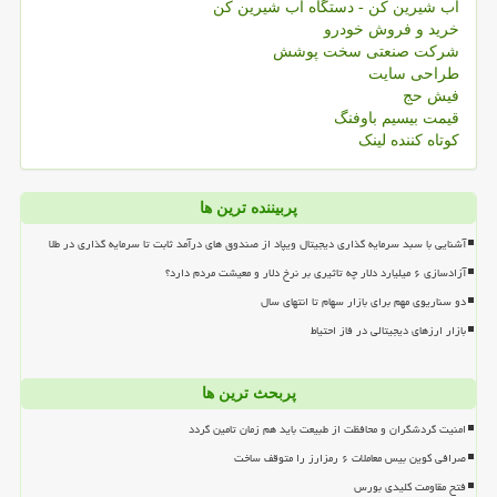
آب شیرین کن - دستگاه آب شیرین کن
خرید و فروش خودرو
شرکت صنعتی سخت پوشش
طراحی سایت
فیش حج
قیمت بیسیم باوفنگ
کوتاه کننده لینک
پربیننده ترین ها
آشنایی با سبد سرمایه گذاری دیجیتال ویپاد از صندوق های درآمد ثابت تا سرمایه گذاری در طلا
آزادسازی ۶ میلیارد دلار چه تاثیری بر نرخ دلار و معیشت مردم دارد؟
دو سناریوی مهم برای بازار سهام تا انتهای سال
بازار ارزهای دیجیتالی در فاز احتیاط
پربحث ترین ها
امنیت گردشگران و محافظت از طبیعت باید هم زمان تامین گردد
صرافی کوین بیس معاملات ۶ رمزارز را متوقف ساخت
فتح مقاومت کلیدی بورس