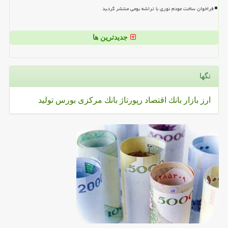
فراخوان ساخت مودم نوری با تراشه بومی منتشر گردید
جدیدترین ها
تگها
ارز
بازار
بانك
اقتصاد
رپورتاژ
بانك مركزی
بورس
تولید