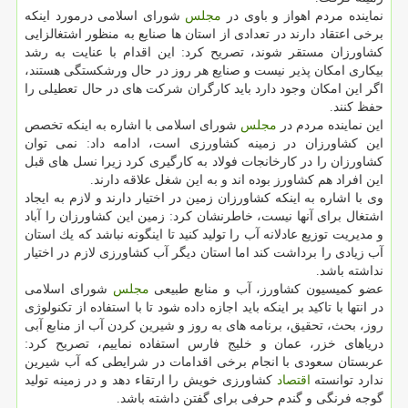
نماینده مردم اهواز و باوی در
مجلس
شورای اسلامی درمورد اینكه
برخی اعتقاد دارند در تعدادی از استان ها صنایع به منظور اشتغالزایی
كشاورزان مستقر شوند، تصریح كرد: این اقدام با عنایت به رشد
بیكاری امكان پذیر نیست و صنایع هر روز در حال ورشكستگی هستند،
اگر این امكان وجود دارد باید كارگران شركت های در حال تعطیلی را
حفظ كنند.
این نماینده مردم در
مجلس
شورای اسلامی با اشاره به اینكه تخصص
این كشاورزان در زمینه كشاورزی است، ادامه داد: نمی توان
كشاورزان را در كارخانجات فولاد به كارگیری كرد زیرا نسل های قبل
این افراد هم كشاورز بوده اند و به این شغل علاقه دارند.
وی با اشاره به اینكه كشاورزان زمین در اختیار دارند و لازم به ایجاد
اشتغال برای آنها نیست، خاطرنشان كرد: زمین این كشاورزان را آباد
و مدیریت توزیع عادلانه آب را تولید كنید تا اینگونه نباشد كه یك استان
آب زیادی را برداشت كند اما استان دیگر آب كشاورزی لازم در اختیار
نداشته باشد.
عضو كمیسیون كشاورز، آب و منابع طبیعی
مجلس
شورای اسلامی
در انتها با تاكید بر اینكه باید اجازه داده شود تا با استفاده از تكنولوژی
روز، بحث، تحقیق، برنامه های به روز و شیرین كردن آب از منابع آبی
دریاهای خزر، عمان و خلیج فارس استفاده نماییم، تصریح كرد:
عربستان سعودی با انجام برخی اقدامات در شرایطی كه آب شیرین
ندارد توانسته
اقتصاد
كشاورزی خویش را ارتقاء دهد و در زمینه تولید
گوجه فرنگی و گندم حرفی برای گفتن داشته باشد.