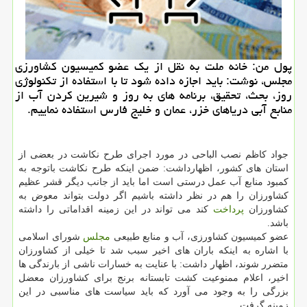
پول من: خانه ملت به نقل از یك عضو كمیسیون كشاورزی
مجلس، نوشت: باید اجازه داده شود تا با استفاده از تكنولوژی
روز، بحث، تحقیق، برنامه های به روز و شیرین كردن آب از
منابع آبی دریاهای خزر، عمان و خلیج فارس استفاده نماییم.
جواد كاظم نصب الباحی در مورد اجرای طرح نكاشت در بعضی از
استان های كشور، اظهارداشت: ضمن اینكه طرح نكاشت باتوجه به
كمبود منابع آب عمل درستی است اما باید از جانب دیگر قشر عظیم
كشاورزان را هم در نظر داشته باشیم اگر دولت بتواند معوض به
كشاورزان
پرداخت
كند می تواند در این زمینه اقداماتی را داشته
باشد.
عضو كمیسیون كشاورزی، آب و منابع طبیعی
مجلس
شورای اسلامی
با اشاره به اینكه باران های اخیر سبب شد تا خیلی از كشاورزان
متضرر شوند، اظهار داشت: با عنایت به خسارات ناشی از بارندگی ها
اخیر، اعلام ممنوعیت كشت تابستانه برنج برای كشاورزان معضل
بزرگی را به وجود می آورد كه باید سیاست های مناسبی در این
زمینه گرفت.