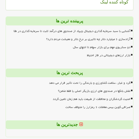
کوتاه کننده لینک
پربیننده ترین ها
آشنایی با سبد سرمایه گذاری دیجیتال ویپاد از صندوق های درآمد ثابت تا سرمایه گذاری در طلا
آزادسازی ۶ میلیارد دلار چه تاثیری بر نرخ دلار و معیشت مردم دارد؟
دو سناریوی مهم برای بازار سهام تا انتهای سال
بازار ارزهای دیجیتالی در فاز احتیاط
پربحث ترین ها
گرد و غبار، سلامت کشاورزی و بارندگی را تحت تأثیر قرار می دهد
نقش بانکها در صندوق های ارزی بازیگر اصلی یا فقط ضامن؟
امنیت گردشگران و محافظت از طبیعت باید هم زمان تامین گردد
صرافی کوین بیس معاملات ۶ رمزارز را متوقف ساخت
جدیدترین ها