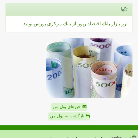
تگها
ارز
بازار
بانك
اقتصاد
رپورتاژ
بانك مركزی
بورس
تولید
خبرهای پول من
بازگشت به پول من
pooleman.ir - حقوق مادی و معنوی سایت پول من محفوظ است