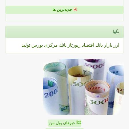
جدیدترین ها
تگها
ارز
بازار
بانك
اقتصاد
رپورتاژ
بانك مركزی
بورس
تولید
خبرهای پول من