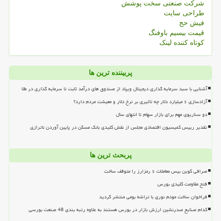
شرکت صنعتی سخت پوشش
طراحی سایت
فیش حج
قیمت بیسیم باوفنگ
کوتاه کننده لینک
پربیننده ترین ها
آشنایی با سبد سرمایه گذاری دیجیتال ویپاد از صندوق های درآمد ثابت تا سرمایه گذاری در طلا
آزادسازی ۶ میلیارد دلار چه تاثیری بر نرخ دلار و معیشت مردم دارد؟
دو سناریوی مهم برای بازار سهام تا انتهای سال
تقدیر رییس کمیسیون اقتصادی مجلس از نقش کلیدی بانک مسکن در پایین آوردن ناترازی
پربحث ترین ها
صرافی کوین بیس معاملات ۶ رمزارز را متوقف ساخت
فتح مقاومت کلیدی بورس
فراخوان ساخت مودم نوری با تراشه بومی منتشر گردید
کدام صنایع صدرنشین ارزش بازار در بورس هستند به علاوه رتبه بندی 48 صنعت بورسی