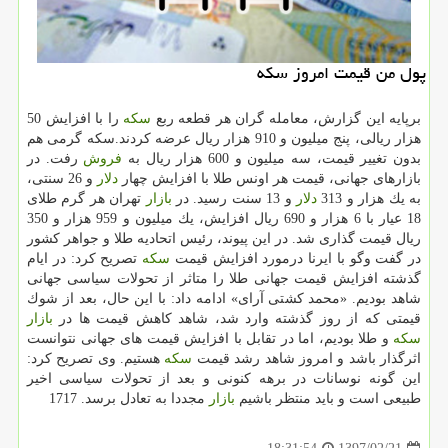
پول من قیمت امروز سكه
برپایه این گزارش، معامله گران هر قطعه ربع
سكه
را با افزایش 50
هزار ریالی، پنج میلیون و 910 هزار ریال عرضه كردند.سكه گرمی هم
بدون تغییر قیمت، سه میلیون و 600 هزار ریال به
فروش
رفت. در
بازارهای جهانی، قیمت هر اونس طلا با افزایش چهار
دلار
و 26 سنتی،
به یك هزار و 313
دلار
و 13 سنت رسید. در
بازار
تهران هر گرم طلای
18 عیار با 6 هزار و 690 ریال افزایش، یك میلیون و 959 هزار و 350
ریال قیمت گذاری شد. در این پیوند، رئیس اتحادیه طلا و جواهر كشور
در گفت وگو با ایرنا درمورد افزایش قیمت
سكه
تصریح كرد: در ایام
گذشته افزایش قیمت جهانی طلا را متاثر از تحولات سیاسی جهانی
شاهد بودیم. «محمد كشتی آرای» ادامه داد: با این حال، بعد از شوك
قیمتی كه از روز گذشته وارد شد، شاهد كاهش قیمت ها در
بازار
سكه
و طلا بودیم، اما در تقابل با افزایش قیمت های جهانی نتوانست
اثرگذار باشد و امروز شاهد رشد قیمت
سكه
هستیم. وی تصریح كرد:
این گونه نوسانات در برهه كنونی و بعد از تحولات سیاسی اخیر
طبیعی است و باید منتظر باشیم
بازار
مجددا به تعادل برسد. 1717