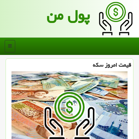
پول من
منو
قیمت امروز سكه