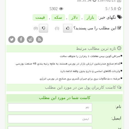
1397/02/21
18:31:54
5302
/ 5
5.0
تگهای خبر:
بازار
,
دلار
,
سكه
,
قیمت
این مطلب را می پسندید؟
(0)
(1)
تازه ترین مطالب مرتبط
صرافی کوین بیس معاملات ۶ رمزارز را متوقف ساخت
کدام صنایع صدرنشین ارزش بازار در بورس هستند به علاوه رتبه بندی 48 صنعت بورسی
واردات کالاهای اساسی و دارو بدون وقفه ادامه دارد
عرضه ۵۰۰ مگاوات برق برای جبران کسری برق صنایع در بورس انرژی
کامنت کاربران پول من در مورد این مطلب
کامنت شما در مورد این مطلب
نام:
ایمیل: