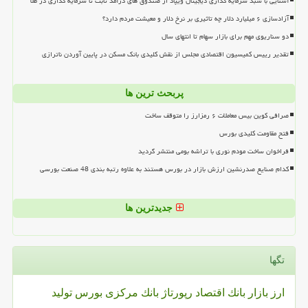
آشنایی با سبد سرمایه گذاری دیجیتال ویپاد از صندوق های درآمد ثابت تا سرمایه گذاری در طلا
آزادسازی ۶ میلیارد دلار چه تاثیری بر نرخ دلار و معیشت مردم دارد؟
دو سناریوی مهم برای بازار سهام تا انتهای سال
تقدیر رییس کمیسیون اقتصادی مجلس از نقش کلیدی بانک مسکن در پایین آوردن ناترازی
پربحث ترین ها
صرافی کوین بیس معاملات ۶ رمزارز را متوقف ساخت
فتح مقاومت کلیدی بورس
فراخوان ساخت مودم نوری با تراشه بومی منتشر گردید
کدام صنایع صدرنشین ارزش بازار در بورس هستند به علاوه رتبه بندی 48 صنعت بورسی
جدیدترین ها
تگها
ارز
بازار
بانك
اقتصاد
رپورتاژ
بانك مركزی
بورس
تولید