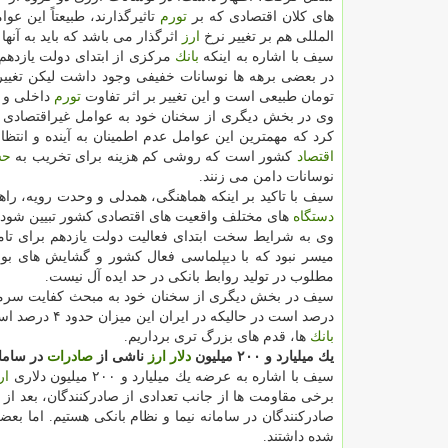
های كلان اقتصادی كه بر
تورم
تاثیرگذارند، طبیعتاً این عو
المللی هم بر تغییر نرخ
ارز
اثرگذار می باشد كه باید به آنها 
سیف با اشاره به اینكه
بانك
مركزی از ابتدای دولت یازده
در بعضی برهه ها نوسانات خفیفی وجود داشت لیكن تغیی
تومان طبیعی است و این تغییر بر اثر تفاوت
تورم
داخلی و 
وی در بخش دیگری از سخنان خود به عوامل غیراقتصادی ت
كرد كه مهمترین این عوامل عدم اطمینان به آینده و انت
اقتصاد
كشور است كه روشی كم هزینه برای تخریب به
حس
نوسانات دامن می زنند.
سیف با تاكید بر اینكه هماهنگی، همدلی و وحدت رویه، را
دستگاه
های مختلف واقعیت های اقتصادی كشور تبیین شود تا
وی به شرایط سخت ابتدای فعالیت دولت یازدهم برای تا
میسر نبود كه با دیپلماسی فعال كشور و گشایش های بوج
مطلوب در تولید روابط بانكی در حد ایده آل نیست.
سیف در بخش دیگری از سخنان خود به مبحث كفایت سرم
درصد است در حالیكه در ایران این میزان حدود ۴ درصد است كه با همت مجموعه قوای كشور باید برای اصلاح آن و در مجموع اصلاح ساختار مالی
بانك
ها، قدم های بزرگ تری برداریم.
یك میلیارد و ۲۰۰ میلیون
دلار
ارز
ناشی از
صادرات
در ساما
سیف با اشاره به عرضه یك میلیارد و ۲۰۰ میلیون دلاری
ار
برخی مقاومت ها از جانب تعدادی از صادركنندگان، بعد از
صادركنندگان در سامانه نیما و نظام بانكی هستیم. اما بعض
شده داشتند.