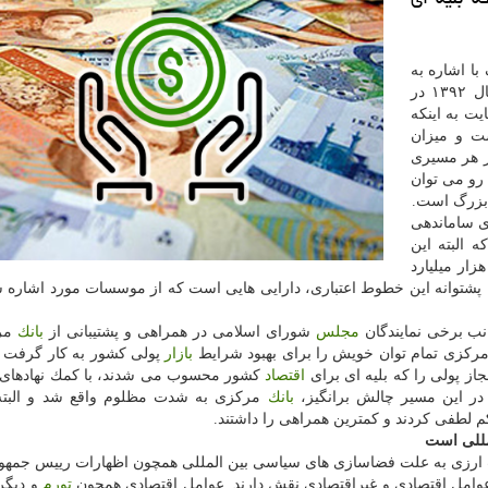
ا اشاره به
اینكه ۲۵ درصد از نقدینگی كشور، برپایه برآوردها در سال ۱۳۹۲ در
یت به اینكه
شت و میزان
در هر مسیری
 رو می توان
بزرگ است.
ی ساماندهی
ن است كه البته این
ان به تدریج در حال تخصیص است و تابحال حدود ۱۵ هزار میلیارد
پشتوانه این خطوط اعتباری، دارایی هایی است كه از موسسات مورد اشاره 
انب برخی نمایندگان
مجلس
شورای اسلامی در همراهی و پشتیبانی از
بانك
مر
ركزی تمام توان خویش را برای بهبود شرایط
بازار
پولی كشور به كار گرفت و
مجاز پولی را كه بلیه ای برای
اقتصاد
كشور محسوب می شدند، با كمك نهادهای 
 در این مسیر چالش برانگیز،
بانك
مركزی به شدت مظلوم واقع شد و البته
لطفی كردند و كمترین همراهی را داشتند.
مللی است
ت ارزی به علت فضاسازی های سیاسی بین المللی همچون اظهارات رییس جمهور
وامل اقتصادی و غیراقتصادی نقش دارند. عوامل اقتصادی همچون
تورم
و دیگ