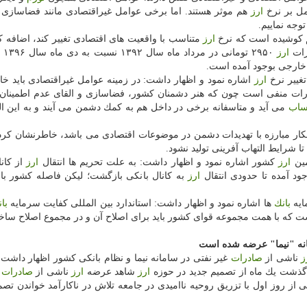
امل بر نرخ
ارز
هم موثر هستند. اما برخی عوامل غیراقتصادی مانند فضاسازی 
توجه نماییم.
م كوشیده است كه نرخ
ارز
متناسب با واقعیت های اقتصادی تغییر كند، اضافه كرد
رات
ارز
خارجی بوجود آمده است.
غییر نرخ
ارز
اشاره نمود و اظهار داشت: در زمینه عوامل غیراقتصادی باید خ
ظارات منفی است چون كه هنر دشمنان كشور، فضاسازی و القای عدم اطمینان ب
اب
می آید و متاسفانه برخی در داخل هم به كمك دشمن می آیند و به این الت
هكار مبارزه با تهدیدات دشمن در موضوعات اقتصادی می باشد، خاطرنشان كرد: 
 شرایط التهاب آفرینی تولید نشود.
مین
ارز
كشور اشاره نمود و اظهار داشت: به علت تحریم ها انتقال
ارز
از كانا
ود آمده تا حدودی انتقال
ارز
به كانال بانكی بازگشت؛ لیكن فاصله كشور ب
ایه
بانك
ها اشاره نمود و اظهار داشت: استاندارد بین المللی كفایت سرمایه
با
نه "نیما" عرضه شده است
ز
ناشی از
صادرات
غیر نفتی در سامانه نیما و نظام بانكی كشور اظهار داشت: 
 گذشت یك ماه از تصمیم جدید در حوزه
ارز
شاهد عرضه
ارز
ناشی از
صادرات
ا
ی از روز اول با تزریق روحیه ناامیدی در جامعه تلاش در ناكارآمد خواندن تصمی