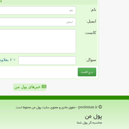
کا
نام:
ایمیل:
کامنت:
سوال:
= ۶ بعلاوه ۳
خبرهای پول من
pooleman.ir - حقوق مادی و معنوی سایت پول من محفوظ است
پول من
محاسبه گر پول شما