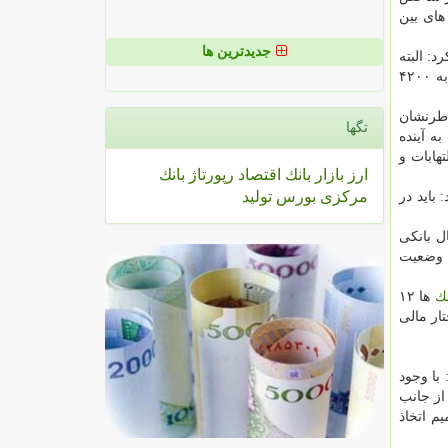
های بین
جدیدترین ها
: البته
۲۹۵۰ تومانی در مرداد ماه سال ۱۳۹۲ نسبت به دی ماه سال ۱۳۹۶ به ۴۲۰۰
اطرنشان
تگها
ه آینده
هابات و
ارز
بازار
بانك
اقتصاد
رپورتاژ
بانك
مركزی
بورس
تولید
باید در
ل بانكی
ا وضعیت
نك
ها ۱۲
با وجود
ز جانب
م اتخاذ