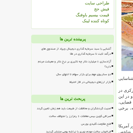
طراحی سایت
فیش حج
قیمت بیسیم باوفنگ
کوتاه کننده لینک
پربیننده ترین ها
آشنایی با سبد سرمایه گذاری دیجیتال ویپاد از صندوق های
درآمد ثابت تا سرمایه گذاری در طلا
آزادسازی ۶ میلیارد دلار چه تاثیری بر نرخ دلار و معیشت مردم
دارد؟
دو سناریوی مهم برای بازار سهام تا انتهای سال
شناسایی
بازار ارزهای دیجیتالی در فاز احتیاط
كزی در
 در این
پربحث ترین ها
قضایی،
امنیت گردشگران و محافظت از طبیعت باید هم زمان تامین گردد
، برخی
صرافی کوین بیس معاملات ۶ رمزارز را متوقف ساخت
فتح مقاومت کلیدی بورس
 آمریكا
فراخوان ساخت مودم نوری با تراشه بومی منتشر گردید
ر شاخص