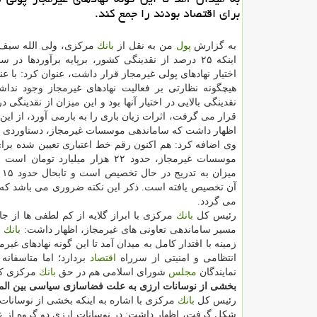
برای اقتصاد بودند را جمع كند.
به گزارش
پول
من به نقل از
بانك
مركزی، ولی الله سیف ب
اختیار نهادهای پولی غیرمجاز قرار داشت، عنوان كرد: با عنا
هیچگونه نظارتی بر فعالیت نهادهای غیرمجاز وجود ندا
نقدینگی بالایی در اختیار آنها بود و این میزان از نقدینگی 
قرار می گرفت، اثرات زیان باری را به بارمی آورد، از این
اظهار داشت كه ساماندهی موسسات غیرمجاز، دستاوردی 
وی اضافه كرد: هم اكنون رقم خط اعتباری تعیین شده برا
موسسات غیرمجاز، حدود ۲۲ هزار میلیارد توما
میز
آن تخصیص یافته است. ذكر این نكته ضروری می باشد كه 
می گردد.
رئیس كل
بانك
مركزی با ابراز گلایه از كم لطفی ها از ج
مسیر ساماندهی تعاونی های غیرمجاز، اظهار داشت:
بانك
م
زمینه با اقتدار كامل به میدان آمد تا این گونه نهادهای غیر
انتظامی و امنیتی از سرراه
اقتصاد
بردارد؛ اما متاسفانه
نمایندگان
مجلس
شورای اسلامی هم در حق
بانك
مركزی كم 
بخشی از نوسانات ارزی به علت فضاسازی سیاسی بین ال
رئیس كل
بانك
مركزی با اشاره به اینكه بخشی از نوسانا
شكل گرفت، اظهار داشت: در نوسانات ارزی دو گروه از ع