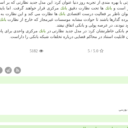
 با بهره مندی از تجربه روز دنیا عنوان كرد: این مدل جدید نظارتی كه بر ا
ار است و
بانك
ها تحت نظارت دقیق
بانك
مركزی قرار خواهند گرفت. اما باید
وان ناظر بر فعالیت درست اقتصادی
بانك
ها نظارت می كند و این نظارت به 
پرده گذارها باشند تا حوادث مشابه موسسات غیرمجاز كه خارج از نظارت
بانك
 نبودند، در عرصه پولی و بانكی اتفاق نیفتد.
 بانكی خاطرنشان كرد: در مدل جدید نظارتی در
بانك
مركزی واحدی برای پا
قابلیت استناد در محاكم قضایی درباره تخلفات شبكه بانكی را داراست.
5182
/ 5
5.0