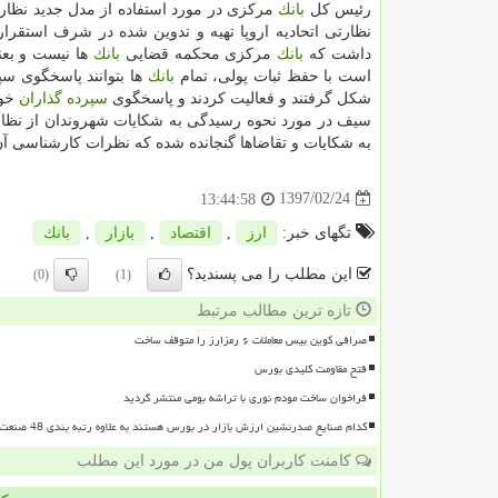
رئیس كل
بانك
مركزی در مورد استفاده از مدل جدید نظارتی
نظارتی اتحادیه اروپا تهیه و تدوین شده در شرف استقر
داشت كه
بانك
مركزی محكمه قضایی
بانك
ها نیست و بعن
است با حفظ ثبات پولی، تمام
بانك
ها بتوانند پاسخگوی س
شكل گرفتند و فعالیت كردند و پاسخگوی
سپرده گذاران
خود
سیف در مورد نحوه رسیدگی به شكایات شهروندان از نظام
به شكایات و تقاضاها گنجانده شده كه نظرات كارشناسی آن 
1397/02/24
13:44:58
تگهای خبر:
ارز
,
اقتصاد
,
بازار
,
بانك
این مطلب را می پسندید؟
(0)
(1)
تازه ترین مطالب مرتبط
صرافی کوین بیس معاملات ۶ رمزارز را متوقف ساخت
فتح مقاومت کلیدی بورس
فراخوان ساخت مودم نوری با تراشه بومی منتشر گردید
کدام صنایع صدرنشین ارزش بازار در بورس هستند به علاوه رتبه بندی 48 صنعت بورسی
کامنت کاربران پول من در مورد این مطلب