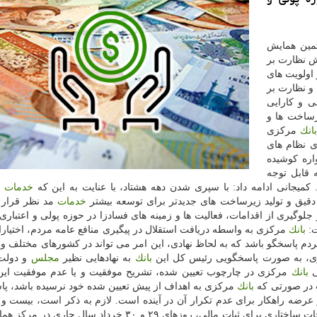
مین همایش
ش نظارت بر
 اولویت های
و نظارت بر
ی و كارایی
رساخت ها و
بانك
مركزی
ی نظام های
اره كوشیده
كمیجانی ادامه داد: با سپری شدن دهه هشتاد، با عنایت به این كه
خدمات
ب
قیق و تولید زیرساخت های جدیدتر برای توسعه بیشتر
خدمات
مد نظر قرار 
جلوگیری از اقدامات، فعالیت ها و زمینه های فسادزا در حوزه پولی و اعتباری ر
ت:
بانك
مركزی به واسطه دریافت استقلال در پیگیری منافع عامه مردم، اختیارات
مردم پاسخگو باشد كه به لحاظ نهادی، این امر می تواند در كشورهای مختلف و
، به صورت پاسخگویی رئیس كل این
بانك
به نهادهایی نظیر
مجلس
و دولت
ی
بانك
مركزی در چارچوب تعیین شده، تشریح موفقیت و یا عدم موفقیت این 
 در صورتی كه
بانك
مركزی به اهداف از پیش تعیین شده خود نرسیده باشد، پ
 عرضه راهكار برای عدم تكرار آن در آینده است. لازم به ذكر است، بیست و
همایش سالانه سیاست های پولی و ارزی با محوریت اصلاحات ساختاری برای ثبات مالی، روزهای ۲۹ و ۳۰ خرداد 