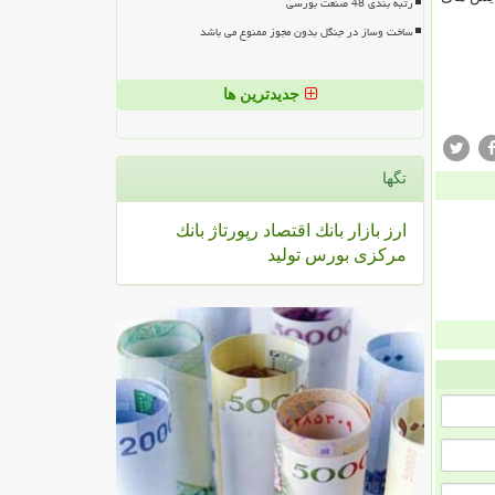
رتبه بندی 48 صنعت بورسی
ساخت وساز در جنگل بدون مجوز ممنوع می باشد
جدیدترین ها
تگها
ارز
بازار
بانك
اقتصاد
رپورتاژ
بانك
مركزی
بورس
تولید