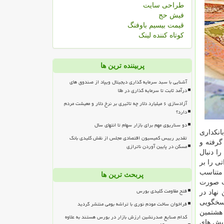
طراحی سایت
فیش حج
قیمت بیسیم باوفنگ
کوتاه کننده لینک
پربیننده ترین ها
آشنایی با سبد سرمایه گذاری دیجیتال ویپاد از صندوق های
درآمد ثابت تا سرمایه گذاری در طلا
آزادسازی ۶ میلیارد دلار چه تاثیری بر نرخ دلار و معیشت مردم
دارد؟
دو سناریوی مهم برای بازار سهام تا انتهای سال
انكداری
تقدیر رییس کمیسیون اقتصادی مجلس از نقش کلیدی بانک
گرفته و
مسکن در پایین آوردن ناترازی
ا دنبال
ی را بر
 متناسب
پربحث ترین ها
 صورت
فتح مقاومت کلیدی بورس
نهاد در
اسخگویی
فراخوان ساخت مودم نوری با تراشه بومی منتشر گردید
 هشتمین
کدام صنایع صدرنشین ارزش بازار در بورس هستند به علاوه
سال جاری در مركز همایش های