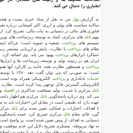
اعتباری را دنبال می كند.
به گزارش
پول
من به نقل از ستاد خبری بیست و هشت
سالانه سیاست های پولی و ارزی، اكبر كمیجانی درباره نق
فناوری های مالی در دستیابی به ثبات مالی، تصریح كرد: از
مهم
بانك
های مركزی، كمك به توسعه زیرساخت های نوین 
سیستم های
پرداخت
، تصفیه و تسویه است؛ چراكه ایمن
نظام های
پرداخت
با نظارت، پایش و ارزیابی مستمر زی
عملكرد ابزارهای
پرداخت
بهبود می یابد. وی اضافه كرد:
ایران هم در زمینه تولید و توسعه زیرساخت ها و ابزارها
پرداخت
و همینطور نظارت همه جانبه بر كاركرد آنها همو
است؛ به صورتی كه می توان گفت دهه ۱۳۸۰ با توسعه قابل توجه
خدمات
بانكداری و
پرداخت
الكترونیكی همراه بوده است. 
الكترونیكی گسترش قابل توجهی پیدا كرده است، نظارت د
بانك
مركزی با جدیت، تولید شفافیت حداكثری در
اقتصاد
و 
می كند. وی درباره پاسخگویی
بانك
مركزی هم اظهار داش
عهده دارد كه طبیعی است در مقابل این اختیارات باید به 
با اهداف، اختیارات و عملكرد تعیین شده برای
بانك
مركزی
گیرد. قائم مقام
بانك
مركزی تصریح كرد: عمده پاسخگوی
دستیابی به اهداف از پیش تعیین شده است. پر واضح است
به نهاد مربوطه، مستلزم تشریح دلایل این عدم موفقیت و