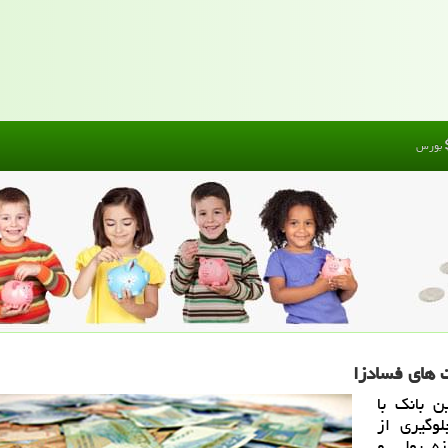
بورس
 های فسادزا
ن بانك با
وگیری از
زه پولی و