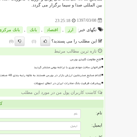
بین المللی صدا و سیما برگزار می گردد.
1397/03/08
23:25:18
تگهای خبر:
ارز
,
اقتصاد
,
بانك
,
بانك مركزی
این مطلب را می پسندید؟
(0)
(1)
تازه ترین مطالب مرتبط
فتح مقاومت کلیدی بورس
فراخوان ساخت مودم نوری با تراشه بومی منتشر گردید
کدام صنایع صدرنشین ارزش بازار در بورس هستند به علاوه رتبه بندی 48 صنعت بورسی
پیشرفت ظرفیت بانک صادرات ایران در اعطای تسهیلات
کامنت کاربران پول من در مورد این مطلب
کا
نام:
ایمیل: