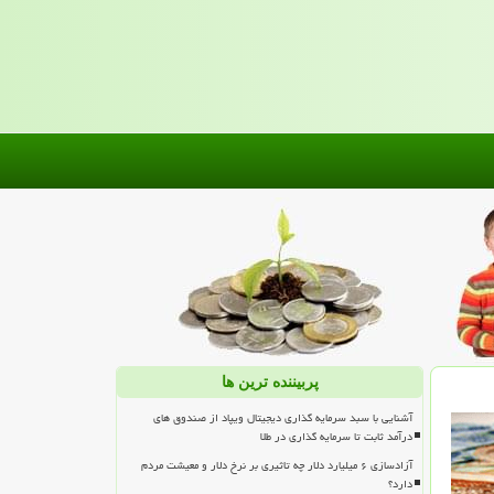
پربیننده ترین ها
آشنایی با سبد سرمایه گذاری دیجیتال ویپاد از صندوق های
درآمد ثابت تا سرمایه گذاری در طلا
آزادسازی ۶ میلیارد دلار چه تاثیری بر نرخ دلار و معیشت مردم
دارد؟