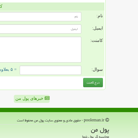
کا
نام:
ایمیل:
کامنت:
سوال:
= ۵ بعلاوه ۴
خبرهای پول من
pooleman.ir - حقوق مادی و معنوی سایت پول من محفوظ است
پول من
محاسبه گر پول شما