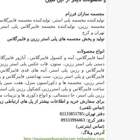
مجسمه سازان فرزام
تولیدکننده
مجسمه پلی استر
، تولیدکننده
مجسمه فایبرگلاس
مجسمه رزین
، تولیدکننده مجسمه فایبرگلاس پلی استر
تهران و کرج
تولید و پخش مجسمه های پلی استر رزین و فایبرگلاس
انواع محصولات
آبنما فایبرگلاس، آینه و کنسول فایبرگلاس ، آباژور فایبرگلا
دستی پلی استر رزین، ستون، قاب عکس پلی استر رزین، 
فایبرگلاس و رزین پلی استر، آینه های قدی فایبرگلاس، 
فایبرگلاس و پلی استر رزین، ست بهداشتی فایبرگلاس و پلی
استر رزین، مجسمه ها و دکوراسیون منزل، هفت سین پلی ا
ساعت فایبرگلاس و پلی استررزین،کشکول رزین پلی استر،
رزین پلی استر، جا دستمالی، و انواع دکوری ها و تزیینات 
برای سفارش خرید و اطلاعات بیشتر از پل های ارتباطی زیر 
(تماس تلفنی)
دفتر تهران:02133851785
دفتر کرج: 09333994463
(تماس اینترنتی)
آدرس وبلاگ:
http://mojasamehsazanfarzam.mihanblog.com