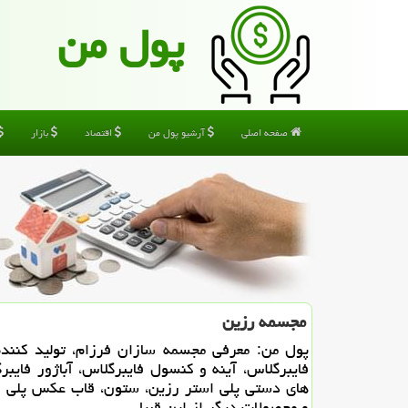
پول من
صفحه اصلی
آرشیو پول من
اقتصاد
بازار
مجسمه رزین
پول من: معرفی مجسمه سازان فرزام، تولید كننده
فایبرگلاس، آینه و كنسول فایبرگلاس، آباژور فایبرگ
های دستی پلی استر رزین، ستون، قاب عكس پلی ا
و محصولات دیگر از این قبیل