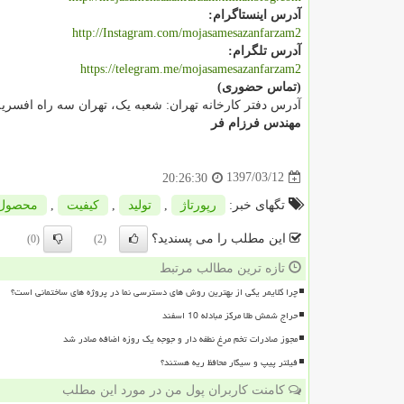
آدرس اینستاگرام:
http://Instagram.com/mojasamesazanfarzam2
آدرس تلگرام:
https://telegram.me/mojasamesazanfarzam2
(تماس حضوری)
آدرس دفتر کارخانه تهران: شعبه یک، تهران سه راه افسریه اتوب
مهندس فرزام فر
1397/03/12
20:26:30
تگهای خبر:
رپورتاژ
,
تولید
,
كیفیت
,
محصول
این مطلب را می پسندید؟
(0)
(2)
تازه ترین مطالب مرتبط
چرا کلایمر یکی از بهترین روش های دسترسی نما در پروژه های ساختمانی است؟
حراج شمش طلا مرکز مبادله 10 اسفند
مجوز صادرات تخم مرغ نطفه دار و جوجه یک روزه اضافه صادر شد
فیلتر پیپ و سیگار محافظ ریه هستند؟
کامنت کاربران پول من در مورد این مطلب