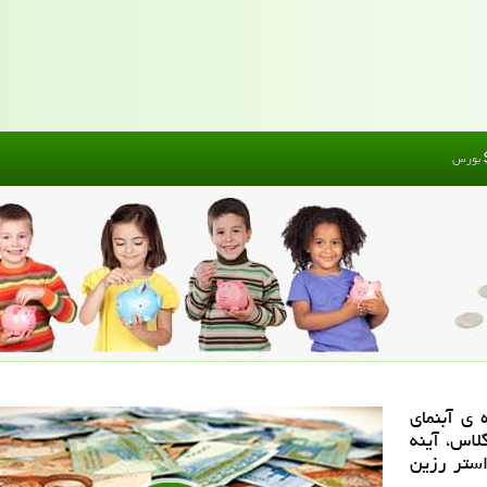
بورس
 ی آبنمای
لاس، آینه
ستر رزین