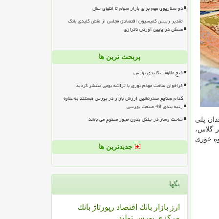
دو سناریوی مهم برای بازار سهام تا انتهای سال
تقدیر رییس کمیسیون اقتصادی مجلس از نقش کلیدی بانک
مسکن در پایین آوردن ناترازی
پربحث ترین ها
فتح مقاومت کلیدی بورس
فراخوان ساخت مودم نوری با تراشه بومی منتشر گردید
کدام صنایع صدرنشین ارزش بازار در بورس هستند به علاوه
رتبه بندی 48 صنعت بورسی
ساخت وساز در جنگل بدون مجوز ممنوع می باشد
دان پلی
ر گلاس،
وه خوری
جدیدترین ها
تگها
ارز
بازار
بانك
اقتصاد
رپورتاژ
بانك
مركزی
بورس
تولید