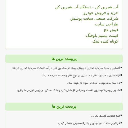
آب شیرین کن - دستگاه آب شیرین کن
خرید و فروش خودرو
شرکت صنعتی سخت پوشش
طراحی سایت
فیش حج
قیمت بیسیم باوفنگ
کوتاه کننده لینک
پربیننده ترین ها
آشنایی با سبد سرمایه گذاری دیجیتال ویپاد از صندوق های درآمد ثابت تا سرمایه گذاری در طلا
آزادسازی ۶ میلیارد دلار چه تاثیری بر نرخ دلار و معیشت مردم دارد؟
دو سناریوی مهم برای بازار سهام تا انتهای سال
تقدیر رییس کمیسیون اقتصادی مجلس از نقش کلیدی بانک مسکن در پایین آوردن ناترازی
پربحث ترین ها
فتح مقاومت کلیدی بورس
فراخوان ساخت مودم نوری با تراشه بومی منتشر گردید