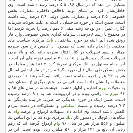
تشكیل می دهد كه در سال ۹۶، ۵.۵ درصد رشد داشته است. وی
خاطرنشان كرد: بر مبنای تولید ناخالص داخلی، مصارف بخش
خصوصی ۲.۵ درصد و مصارف بخش دولتی ۳.۹ درصد رشد داشته
است، ضمن اینكه در حوزه ساختمان با اینكه به علت تحولات سرمایه
گذاری عمران در بودجه رشد منفی ۶ دهم درصد را تجربه كردیم اما
در مجموع با رشد ۸ درصدی سرمایه گذاری بخش خصوصی وارد فاز
رونق شده ایم. البته در حوزه ساختمان،
بانك
مركزی سیاست های
مختلفی را انجام داده است كه همچون آن كاهش نرخ سود سپرده
ممتاز و سود تسهیلات در كنار افتتاح سپرده خانه یكم و بالا بردن
تسهیلات مسكن روستایی از ۱۵ به ۲۰ میلیون نمونه های آن است.
این مقام مسئول در
بانك
مركزی تصریح كرد: ۱۸۱.۲ هزار معامله در
بخش مسكن طی سال قبل صورت گرفته و در دو ماه ابتدایی امسال
هم به ۲۴ هزار فقره معامله دست یافته ایم كه رشد ۱۱ درصدی
معاملات را نشان داده است. قربانی در بخش دیگری از سخنان خود
به تحولات
تورم
اشاره و اظهار داشت: خوشبختانه در سال های ۹۵ و
۹۶
تورم
تك رقمی بوده و در اردیبهشت هم به ۹.۱ درصد رسیده
است، ضمن اینكه در حوزه نقدینگی هم ضریب فزاینده نقدینگی به
۷.۳ درصد رسیده و نسبت
اسكناس
و مسكوكات در دست مردم
كاهش داشته است. وی ادامه داد: تسهیلات ازدواج و عرضه
وام
به
بنگاه های كوچك در دستور كار
بانك
مركزی بوده كه بر این اساس یك
میلیون و ۵۵۶ هزار نفر در سال ۹۶
وام
ازدواج گرفته اند كه رقم
ریالی آن بالغ بر ۱۳۲ هزار و ۵۶۰ میلیارد ریال بوده است؛ این در