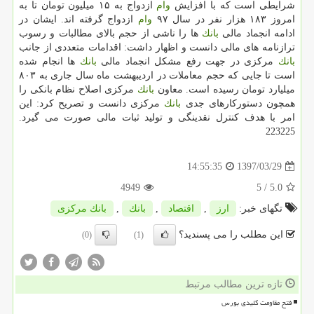
شرایطی است كه با افزایش
وام
ازدواج به ۱۵ میلیون تومان تا به
امروز ۱۸۳ هزار نفر در سال ۹۷
وام
ازدواج گرفته اند. ایشان در
ادامه انجماد مالی
بانك
ها را ناشی از حجم بالای مطالبات و رسوب
ترازنامه های مالی دانست و اظهار داشت: اقدامات متعددی از جانب
بانك
مركزی در جهت رفع مشكل انجماد مالی
بانك
ها انجام شده
است تا جایی كه حجم معاملات در اردیبهشت ماه سال جاری به ۸۰۳
میلیارد تومان رسیده است. معاون
بانك
مركزی اصلاح نظام بانكی را
همچون دستوركارهای جدی
بانك
مركزی دانست و تصریح كرد: این
امر با هدف كنترل نقدینگی و تولید ثبات مالی صورت می گیرد.
223225
1397/03/29
14:55:35
4949
/ 5
5.0
تگهای خبر:
ارز
,
اقتصاد
,
بانك
,
بانك مركزی
این مطلب را می پسندید؟
(0)
(1)
تازه ترین مطالب مرتبط
فتح مقاومت کلیدی بورس