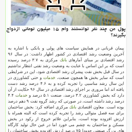
پول من چند نفر توانستند وام ۱۵ میلیون تومانی ازدواج
بگیرند؟
پیمان قربانی در همایش سیاست های پولی و بانكی با اشاره به
آخرین وضعیت رشد اقتصادی در كشور اظهار داشت: در سال ۹۶
رشد اقتصادی بر مبنای آمارهای
بانك
مركزی به ۳.۷ درصد رسیده
است كه بر این اساس با عنایت به وضعیت رشد نفتی انتظار نداشتیم
در سال قبل بخش نفت پیشران رشد اقتصادی شود، این در شرایطی
است كه سایر بخش ها همچون صنعت،
خدمات
و حتی كشاورزی در
این سال رشد مناسبی را تجربه كرده و به ۴.۶ درصد رشد دست
یافته اند اما مروری بر اجزای رشد اقتصادی در سال ۹۶ حكایت از آن
دارد كه بخش كشاورزی ۳.۲ درصد، صنعت ۵.۱ درصد و
خدمات
۴.۴
درصد رشد داشته است، در صورتی كه رشد گروه نفت ۹ دهم درصد
بوده است. معاون اقتصادی
بانك
مركزی اضافه كرد: بخش ساختمان
برای سه فصل متوالی رشد را تجربه كرده است كه البته همراه با
ارزش افزوده بوده است، بنابراین علائم خروج از ركود در بخش
مسكن و ساختمان به چشم می خورد اما در عین حال تولید كارگاه
های بزرگ صنعتی حدودا ۷۵ درصد ارزش افزوده بخش ساختمان را