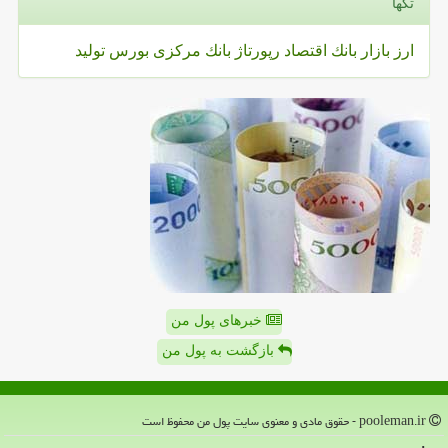
تگها
ارز
بازار
بانك
اقتصاد
رپورتاژ
بانك مركزی
بورس
تولید
خبرهای پول من
بازگشت به پول من
pooleman.ir - حقوق مادی و معنوی سایت پول من محفوظ است