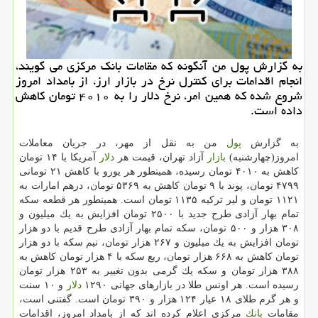
به گزارش پول من آنگونه كه مقامات بانك مركزی می گویند،
انجام اقدامات برای كنترل نرخ در بازار ارز، از بامداد امروز
شروع شده كه همین امر، نرخ دلار را به ۴۰۱۰ تومان كاهش
داده است.
به گزارش
پول
من به نقل از مهر، در جریان معاملات
امروز(چهارشنبه)
بازار
آزاد تهران، قیمت هر
دلار
آمریكا با ۱۴ تومان
كاهش به ۴۰۱۰ تومان رسیده، همینطور هر یورو با كاهش ۲۱ تومانی
۴۷۹۹ تومان، پوند با ۹ تومان كاهش به ۵۳۶۹ تومان، درهم امارات به
۱۱۲۱ تومان و لیر تركیه ۱۱۳۵ تومان است. همینطور هر قطعه سكه
تمام بهار آزادی طرح جدید با ۲۵۰۰ تومان افزایش به یك میلیون و
۳۰۸ هزار و ۵۰۰ تومان، سكه تمام بهار آزادی طرح قدیم با دو هزار
تومان افزایش به یك میلیون و ۲۶۷ هزار تومان، نیم سكه با دو هزار
تومان كاهش به ۶۶۸ هزار تومان، ربع سكه با ۴ هزار تومان كاهش به
۳۸۸ هزار تومان و سكه یك گرمی بدون تغییر به ۲۵۳ هزار تومان
رسیده است. هر اونس طلا در بازارهای جهانی ۱۲۹۰
دلار
و ۱۰ سنت
و هر گرم طلای ۱۸ عیار ۱۲۴ هزار و ۳۹۰ تومان است. گفتنی است،
مقامات
بانك
مركزی اعلام كرده اند كه از بامداد امروز، اقدامات