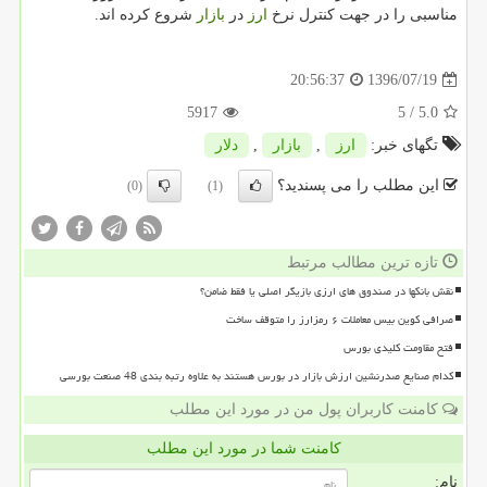
مناسبی را در جهت كنترل نرخ
ارز
در
بازار
شروع كرده اند.
1396/07/19
20:56:37
5917
/ 5
5.0
تگهای خبر:
ارز
,
بازار
,
دلار
این مطلب را می پسندید؟
(0)
(1)
تازه ترین مطالب مرتبط
نقش بانکها در صندوق های ارزی بازیگر اصلی یا فقط ضامن؟
صرافی کوین بیس معاملات ۶ رمزارز را متوقف ساخت
فتح مقاومت کلیدی بورس
کدام صنایع صدرنشین ارزش بازار در بورس هستند به علاوه رتبه بندی 48 صنعت بورسی
کامنت کاربران پول من در مورد این مطلب
کامنت شما در مورد این مطلب
نام: