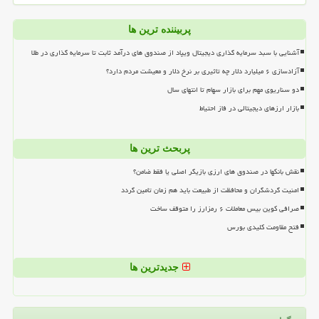
پربیننده ترین ها
آشنایی با سبد سرمایه گذاری دیجیتال ویپاد از صندوق های درآمد ثابت تا سرمایه گذاری در طلا
آزادسازی ۶ میلیارد دلار چه تاثیری بر نرخ دلار و معیشت مردم دارد؟
دو سناریوی مهم برای بازار سهام تا انتهای سال
بازار ارزهای دیجیتالی در فاز احتیاط
پربحث ترین ها
نقش بانکها در صندوق های ارزی بازیگر اصلی یا فقط ضامن؟
امنیت گردشگران و محافظت از طبیعت باید هم زمان تامین گردد
صرافی کوین بیس معاملات ۶ رمزارز را متوقف ساخت
فتح مقاومت کلیدی بورس
جدیدترین ها