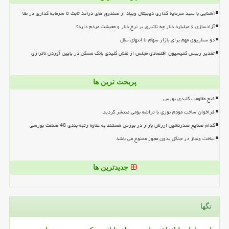
آشنایی با سبد سرمایه گذاری دیجیتال ویپاد از صندوق های درآمد ثابت تا سرمایه گذاری در طلا
آزادسازی ۶ میلیارد دلار چه تاثیری بر نرخ دلار و معیشت مردم دارد؟
دو سناریوی مهم برای بازار سهام تا انتهای سال
تقدیر رییس کمیسیون اقتصادی مجلس از نقش کلیدی بانک مسکن در پایین آوردن ناترازی
پربحث ترین ها
فتح مقاومت کلیدی بورس
فراخوان ساخت مودم نوری با تراشه بومی منتشر گردید
کدام صنایع صدرنشین ارزش بازار در بورس هستند به علاوه رتبه بندی 48 صنعت بورسی
ساخت وساز در جنگل بدون مجوز ممنوع می باشد
جدیدترین ها
تگها