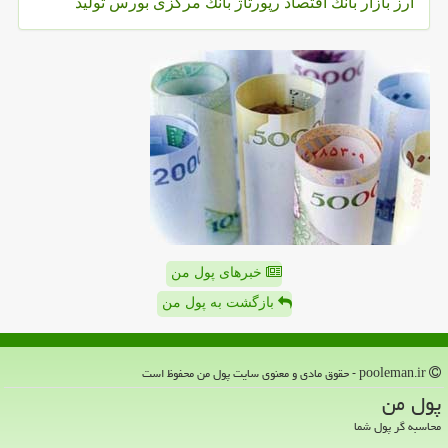
ارز
بازار
بانك
اقتصاد
رپورتاژ
بانك مركزی
بورس
تولید
خبرهای پول من
بازگشت به پول من
pooleman.ir - حقوق مادی و معنوی سایت پول من محفوظ است
پول من
محاسبه گر پول شما