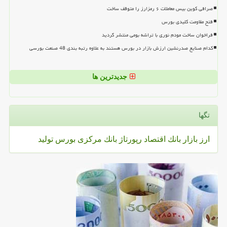
صرافی کوین بیس معاملات ۶ رمزارز را متوقف ساخت
فتح مقاومت کلیدی بورس
فراخوان ساخت مودم نوری با تراشه بومی منتشر گردید
کدام صنایع صدرنشین ارزش بازار در بورس هستند به علاوه رتبه بندی 48 صنعت بورسی
جدیدترین ها
تگها
ارز
بازار
بانك
اقتصاد
رپورتاژ
بانك مركزی
بورس
تولید