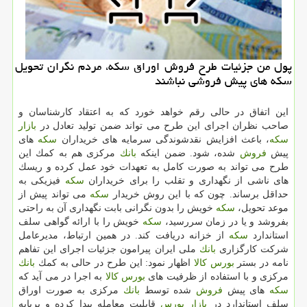
پول من جزئیات طرح فروش اوراق سكه، مردم نگران تحویل
سكه های پیش فروشی نباشند
این اتفاق در حالی رقم خواهد خورد كه به اعتقاد كارشناسان و
صاحب نظران اجرای این طرح می تواند ضمن تولید تعادل در
بازار
سكه
، باعث افزایش نقدشوندگی سرمایه های خریداران
سكه
های
پیش
فروش
شده، شود. ضمن اینكه
بانك
مركزی هم به كمك این
طرح می تواند به صورت كامل به تعهدات خود عمل كرده و ریسك
های ناشی از نگهداری و تقلب را برای خریداران
سكه
فیزیكی به
حداقل برساند. چون كه با این روش خریدار
سكه
می تواند پیش از
موعد تحویل،
سكه
خویش را بدون نگرانی بابت نگهداری آن به راحتی
بفروشد و یا در زمان سررسید،
سكه
خویش را با ارائه گواهی سلف
استاندارد
سكه
از خزانه دریافت كند. در همین ارتباط، مدیرعامل
شركت كارگزاری
بانك
ملی ایران پیرامون جزئیات اجرای این تفاهم
نامه در بستر
بورس
كالا
اظهار نمود: این طرح در حالی به كمك
بانك
مركزی و با استفاده از ظرفیت های
بورس
كالا
به اجرا در می آید كه
سكه
های پیش
فروش
شده توسط
بانك
مركزی به صورت اوراق
سلف استاندارد در
بازار
بورس
قابلیت معامله پیدا كرده و برپایه