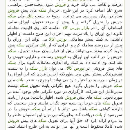
عرضه و تقاضا می تواند خرید و
فروش
شود. محمدحسن ابراهیمی
سرو علیا اضافه كرد: در این طرح، خریدار
سكه
های پیش
فروش
شده در زمان سررسید می تواند با رجوع به شعب
بانك
ملی
سكه
خویش را تحویل گرفته و یا پیش از موعد تحویل، اوراق سلف
استاندارد آن را در
بازار
بورس
كالا
معامله كند. وی قابلیت معامله
ثانویه این اوراق را یك مزیت مهم اجرای این طرح دانست و اظهار
داشت: به كمك بستر معاملاتی
بورس
كالا
می تواند این اوراق را
پیش از سررسید معامله كرد و افرادی كه از
بانك
مركزی
سكه
پیش
خرید كرده بودند می توانند پیش از فرارسیدن موعد تحویل،
سكه
خویش را در قالب این اوراق به
فروش
رسانده و دارایی خویش را
نقد كنند. وی ادامه داد: به كمك راه اندازی معاملات ثانویه برای
سكه
های پیش فروشی در
بورس
كالا
، می توان
بازار
سكه
را به سمت
نقدشوندگی بیشتر پیش برد. بطوریكه آخرین فردی كه این اوراق را
در زمان سررسید در اختیار دارد می تواند با رجوع به شعب
بانك
ملی
سكه
خویش را تحویل بگیرد.
هیچ نگرانی بابت تحویل
سكه
نیست
مدیرعامل این شركت كارگزاری در مورد نگرانی های بوجود آمده در
مورد تحویل
سكه
های پیش
فروش
شده، اظهار داشت: مردم از بابت
تحویل
سكه
های خریداری شده خود نگران نباشند و هر شخصی كه
دارنده گواهی
سكه
باشد می تواند با ارائه آن
سكه
خویش را در
سررسید از
بانك
دریافت كند. بطوریكه می توان این اطمینان خاطر را
به مردم ارائه كرد كه حق آنها برای تحویل
سكه
های پیش
فروش
شده كاملا محفوظ است و آنها می توانند به این طرح اعتماد كنند.