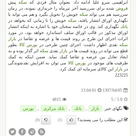
ابراهیمی سرو علیا ادامه داد: بعنوان مثال فردی كه
سكه
پیش
فروش
شده برای سررسید آخر تیرماه را خریداری نموده، در زمان
سررسید هم می تواند
سكه
خویش را تحویل بگیرد و هم می تواند با
نگهداری اوراق انتشار یافته،
سكه
خویش را تا زمانی كه بخواهد در
بانك
نگهداری كند. وی در خاتمه سخنان خود با اشاره به اینكه انتشار
اوراق مذكور در قالب اوراق سلف استاندارد خواهد بود، در مورد
اثرات اجرای این طرح بر روند قیمت ها و عرضه و تقاضا در
بازار
سكه
نقدی اظهار داشت: اجرای چنین طرحی در
بورس
كالا
بطور
قطع می تواند در روند قیمت ها در
بازار
نقدی
سكه
اثر گذار بوده و به
ایجاد تعادل بین عرضه و تقاضا كمك نماید. ضمن اینكه به كمك
ظرفیت های موجود در
بورس
كالا
می توان به افزایش نقدشوندگی
در
بازار
این كالای سرمایه ای كمك كرد.
223225
1397/04/05
13:04:01
4815
/ 5
5.0
تگهای خبر:
بازار
,
بانك
,
بانك مركزی
,
بورس
این مطلب را می پسندید؟
(0)
(1)