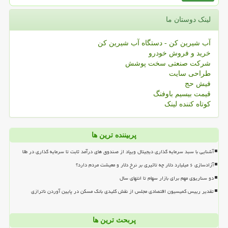
لینک دوستان ما
آب شیرین کن - دستگاه آب شیرین کن
خرید و فروش خودرو
شرکت صنعتی سخت پوشش
طراحی سایت
فیش حج
قیمت بیسیم باوفنگ
کوتاه کننده لینک
پربیننده ترین ها
آشنایی با سبد سرمایه گذاری دیجیتال ویپاد از صندوق های درآمد ثابت تا سرمایه گذاری در طلا
آزادسازی ۶ میلیارد دلار چه تاثیری بر نرخ دلار و معیشت مردم دارد؟
دو سناریوی مهم برای بازار سهام تا انتهای سال
تقدیر رییس کمیسیون اقتصادی مجلس از نقش کلیدی بانک مسکن در پایین آوردن ناترازی
پربحث ترین ها