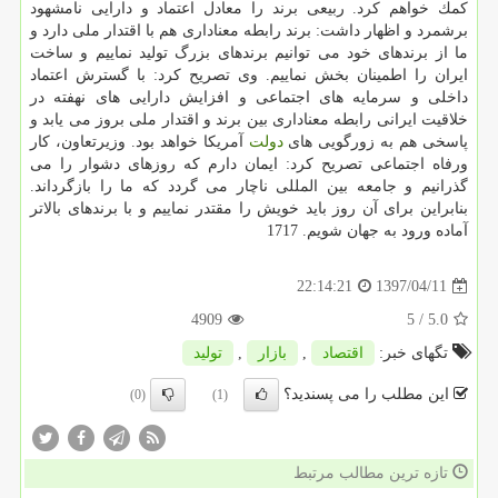
كمك خواهم كرد. ربیعی برند را معادل اعتماد و دارایی نامشهود
برشمرد و اظهار داشت: برند رابطه معناداری هم با اقتدار ملی دارد و
ما از برندهای خود می توانیم برندهای بزرگ تولید نماییم و ساخت
ایران را اطمینان بخش نماییم. وی تصریح كرد: با گسترش اعتماد
داخلی و سرمایه های اجتماعی و افزایش دارایی های نهفته در
خلاقیت ایرانی رابطه معناداری بین برند و اقتدار ملی بروز می یابد و
پاسخی هم به زورگویی های
دولت
آمریكا خواهد بود. وزیرتعاون، كار
ورفاه اجتماعی تصریح كرد: ایمان دارم كه روزهای دشوار را می
گذرانیم و جامعه بین المللی ناچار می گردد كه ما را بازگرداند.
بنابراین برای آن روز باید خویش را مقتدر نماییم و با برندهای بالاتر
آماده ورود به جهان شویم. 1717
1397/04/11
22:14:21
4909
/ 5
5.0
تگهای خبر:
اقتصاد
,
بازار
,
تولید
این مطلب را می پسندید؟
(0)
(1)
تازه ترین مطالب مرتبط