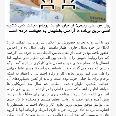
پول من علی ربیعی: از بیان فواید برجام خجالت نمی كشیم،
اصلی ترین برنامه ما آرامش بخشیدن به معیشت مردم است
وی با اشاره به تجربه حضورش در اجلاس سازمان بین المللی كار (
ILO) در خردادسال جاری اظهار داشت: وقتی سال 93 در اجلاس
حضور یافته بودیم خیلی از مقامات بین المللی به ما خرده می گرفتند
كه چرا روابط خویش را با جامعه بین المللی تنظیم نمی نماییم اما
امسال با 12 مقام همتای خود و تشكل های كارگری دیدار و گفت وگو
داشتم كه همه می گفتند حق با شماست و آمریكا مسیر غلط جهانی
را طی می كند. وزیر تعاون كار و رفاه اجتماعی با اعتقاد به اینكه
برجام برای ما خیلی خوب بوده است و نباید از گفتن دستاوردهای آن
خجالت بكشیم، اظهار داشت: مطمئنا چند سال بعد آمریكایی ها
خواهند اظهار داشت كه مسیر غلطی را در ارتباط با ایران طی كرده
اند. وی ادامه داد: نیازمند برنامه ریزی جدی برای مقابله با شرایط
پیش آمده و این عملیات روانی عظیم هستیم و معتقدم با كار جدی
می توانیم موفق شویم. وزیر تعاون كار و رفاه اجتماعی همینطور با
اشاره به برنامه های وزارت خزانه داری آمریكا و ارتباط آنها با گروه
های تروریستی كه ضد ایران فعالیت می نمایند تصریح كرد: اصلی