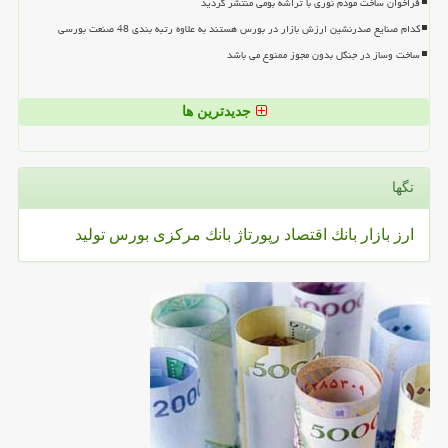
فراخوان ساخت مودم نوری با تراشه بومی منتشر گردید
کدام صنایع صدرنشین ارزش بازار در بورس هستند به علاوه رتبه بندی 48 صنعت بورسی
ساخت وساز در جنگل بدون مجوز ممنوع می باشد
جدیدترین ها
تگها
ارز
بازار
بانك
اقتصاد
رپورتاژ
بانك مركزی
بورس
تولید