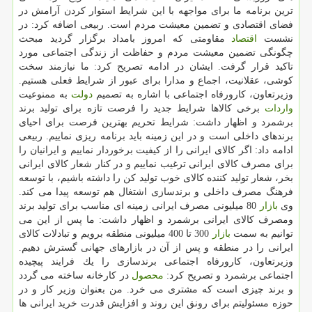
ترین برنامه ما برای مواجهه با این شرایط استوار كردن آرامش در
فضای اقتصادی و تضمین معیشت مردم است. ربیعی اضافه كرد: در
نشست
اقتصاد
مقاومتی كه امروز بامداد برگزار گردید مبحث
چگونگی تضمین معیشت مردم و حفاظت از زندگی اجتماعی مورد
تاكید قرار گرفت. ایشان در ادامه تصریح كرد: ما نیازمند سخت
كوشی، عقلانیت، اجماع و مدارا برای عبور از شرایط فعلی هستیم.
وزیرتعاون، كارورفاه اجتماعی با اشاره به تصمیم
دولت
به ممنوعیت
واردات
برخی كالاها شرایط جدید را فرصت تازه برای تولید برند
برشمرد و اظهار داشت: شرایط تحریم بهترین فرصت برای احیای
برندهای داخلی است و در این زمینه باید برنامه ریزی نماییم. ربیعی
ادامه داد: اگر كالای ایرانی را از كیفیت برخوردار نماییم و ایرانیان را
برای مصرف كالای ایرانی ترغیب نماییم و در كنار شعار كالای ایرانی
بخر، شعار تولید كننده كالای خوب تولید كن را داشته باشیم، با توسعه
فرهنگ مصرف داخلی و برندسازی اشتغال هم توسعه پیدا می كند.
وی
بازار
80 میلیونی مصرف ایرانی زمینه ای مناسب برای تولید برند
ومصرف كالای ایرانی برشمرد و اظهار داشت: ما پس از این می
توانیم به سمت
بازار
300 تا 400 میلیونی منطقه برویم و تبادلات كالای
ایرانی را در منطقه و پس از آن در بازارهای جهانی گسترش دهیم.
وزیرتعاون، كارورفاه اجتماعی برندسازی را یك فرایند پیچیده
اجتماعی برشمرد و تصریح كرد:
محصول
در كارخانه ساخته می گردد
و برند چیزی است كه مشتری می خرد. من بعنوان وزیر كار و در
حوزه مسئولیتم برای رونق این روند و افزایش قدرت خرید ایرانی ها