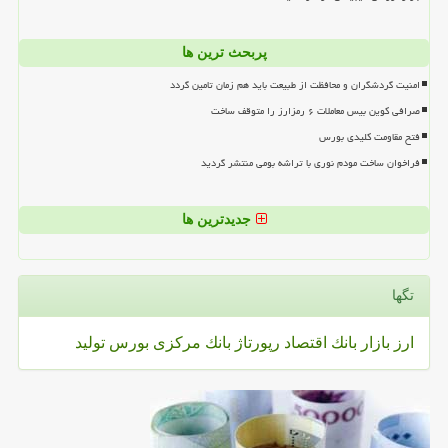
پربحث ترین ها
امنیت گردشگران و محافظت از طبیعت باید هم زمان تامین گردد
صرافی کوین بیس معاملات ۶ رمزارز را متوقف ساخت
فتح مقاومت کلیدی بورس
فراخوان ساخت مودم نوری با تراشه بومی منتشر گردید
جدیدترین ها
تگها
ارز
بازار
بانك
اقتصاد
رپورتاژ
بانك مركزی
بورس
تولید