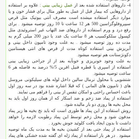
4- داروهای استفاده شده بعد از
عمل زیبایی بینی
: علاوه بر استفاده
از داروهایی که بیمار قبل از عمل به طور مثال برای فشار خون و یا
موارد دیگر استفاده میشده است مصرف آنتی بیوتیک مثل قرص
سیپروفلوگزاسین 500 هر 12 ساعت تا 10 روز توصیه میشود . برای
رفع درد و ورم استفاده از داروهای ضد التهاب غیر استروئیدی مثل
کپسول سلکوکسیب هر 8 ساعت یک عدد با دوز 200 میلی گرم به
مدت ده روز توصیه میشود . به علت وجود تامپون داخل بینی و
آبریزش بینی استفاده کوتاه مدت از قرص های انتی هیستامین
دکونژستانت هم توصیه میشود.
به علت وجود خونریزی و خونآبه بعد از از جراحی زیبایی بینی
استفاده از اسپری یا قطره فنیل افرین
%/5
درصد به فاصله هر 6
ساعت توصیه میشود.
شتشویی با محلول نرمال سالین داخل لوله های سیلیکونی مروسل
های ( تامپون های المانی ) که قبلا اشاره شده بود در سه روز اول
باعث احساس راحتی و امکان تنفس از بینی را فراهم می نمایند.
استفاده از پماد ضد زخم و ضد اسکار که از همان روز اول باید به
محل بخیه ها روزی دو بار مالیده شود.
روش استفاده از این پماد ها طوری است که باید نخ بخیه ها زیر پماد
مدفون شود و محل زخم توسط این پماد رطوبت لازمه را خواهد
داشت تا بدون ایجاد بافت کلوئید جوش بخورد .
استفاده از پماد حتی بعد از کشیدن بخیه ها به مدت یک ماه توصیه
میشود . در هر بار استفاده از پماد ژله ای گفته شده خشکی های پماد