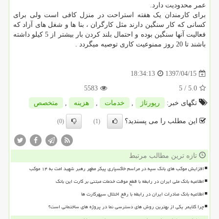
عمر محدودیت دارد.
برای کارمندان یک هفته استراحت در منزل کافی است ولی برای
کسانی که کار سنگین دارند مثل کارگران ، بنا ها و شغل های آزاد که
فعالیت آنها سنگین بوده و احتمال بلند کردن بار بیشتر از 5 کیلو داشته
باشند تا 20 روز ممنوعیت کاری توصیه میگردد .
1397/04/15
18:34:13
5583
/ 5
5.0
تگهای خبر:
رپورتاژ
,
خدمات
,
هزینه
,
متخصص
این مطلب را می پسندید؟
(0)
(1)
تازه ترین مطالب مرتبط
افزایش موکب های بانک سپه در مراسم خاکسپاری پیکر مطهر رهبر شهید امت به ۱۴ موکب
اطلاعیه بانک ملی ایران در رابطه با قطع موقت خدمات مبتنی بر کارت این بانک
اطلاعیه بانک صادرات ایران در رابطه با رفع اختلال سپهرکارت ها
چرا کلایمر یکی از بهترین روش های دسترسی نما در پروژه های ساختمانی است؟