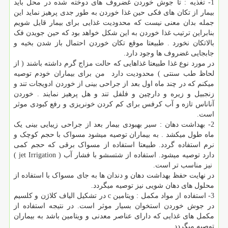
1- تغذیه : تا جوش خوردن غضروف های دوخته شده در محل باید
بیمار از تکان های فکی حین غذا خوردن به طور جدی پرهیز نماید این
جمله بدان معنی نیست که محدودیت غذایی برای بیمار قایل شویم
بنابراین ترتیب غذا خوردن به این شکل خواهد بود که حین جویدن فک
بالاتکان نخورد . طبیعتا موقع تکان خوردن احتمال باز شدن بخیه و
جابجایی غضروف ها وجود دارد.
در مورد نوع غذا طبیعتا غذاهایی که حالت مزاج گرم داشته باشند ( از
لحاظ طب سنتی ) محدودیت دارد من برای بیماران خودم توصیه
میکنم که در چند ماه اول بعد از جراحی بینی از خوردن ادویجات تند و
زنجبیل و زیره و دارچین و فلفل تند و هل پرهیز نمایند . خوردن
آناناس تازه و آب کرفس برای کم کردن خونریزی و رفع کبودی موثر
است.
2- بهداشت دهان : سیر بهبودی بیمار بعد از جراحی زیبایی بینی یک
ماه طول میکشد . به بیماران توصیه میشود مسواک با حجم کوچک و
نرم استفاده گردد. طبیعتا استفاده از مسواک برقی که حجم کمی
دارد توصیه میشود. استفاده از شتسشو با فشار آب (
jet Irrigation
)
نیز مناسب تر است.
در نهایت حفظ بهداشت دهان و دندان ها به جای مسواک با استفاده از
محلول های دهان شویی نیز توصیه میگردد.
3- استفاده از مواد مکمل : ویتامین
c
در تشکیل الیاف کلاژن و کلسیم
در جوش خوردن استخوان بسیار موثر است. در نتیجه استفاده از
مکمل های غذایی که دارای عناصر معدنی و ویتامین باشد به بیماران
توصیه میگردد .