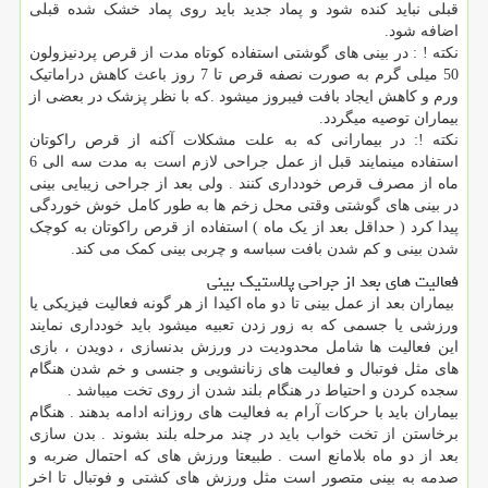
قبلی نباید کنده شود و پماد جدید باید روی پماد خشک شده قبلی
اضافه شود.
نکته ! : در بینی های گوشتی استفاده کوتاه مدت از قرص پردنیزولون
50 میلی گرم به صورت نصفه قرص تا 7 روز باعث کاهش دراماتیک
ورم و کاهش ایجاد بافت فیبروز میشود .که با نظر پزشک در بعضی از
بیماران توصیه میگردد.
نکته !: در بیمارانی که به علت مشکلات آکنه از قرص راکوتان
استفاده مینمایند قبل از عمل جراحی لازم است به مدت سه الی 6
ماه از مصرف قرص خودداری کنند . ولی بعد از جراحی زیبایی بینی
در بینی های گوشتی وقتی محل زخم ها به طور کامل خوش خوردگی
پیدا کرد ( حداقل بعد از یک ماه ) استفاده از قرص راکوتان به کوچک
شدن بینی و کم شدن بافت سباسه و چربی بینی کمک می کند.
فعالیت های بعد از جراحی پلاستیک بینی
بیماران بعد از عمل بینی تا دو ماه اکیدا از هر گونه فعالیت فیزیکی یا
ورزشی یا جسمی که به زور زدن تعبیه میشود باید خودداری نمایند
این فعالیت ها شامل محدودیت در ورزش بدنسازی ، دویدن ، بازی
های مثل فوتبال و فعالیت های زنانشویی و جنسی و خم شدن هنگام
سجده کردن و احتیاط در هنگام بلند شدن از روی تخت میباشد .
بیماران باید با حرکات آرام به فعالیت های روزانه ادامه بدهند . هنگام
برخاستن از تخت خواب باید در چند مرحله بلند بشوند . بدن سازی
بعد از دو ماه بلامانع است . طبیعتا ورزش های که احتمال ضربه و
صدمه به بینی متصور است مثل ورزش های کشتی و فوتبال تا اخر