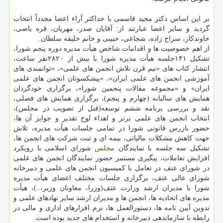
بر این اساس دكتر مجید قاسمی با حداكثر آراء اعضا مجدداً انتخاب
گردید و سایر اعضا عبارتند از: آقایان صدر، مهریان، قره یاضی،
خاوندكار، سراج زاده، شجاعی، حبیبی و خانم خلیفه سلطان.
از اهم خصوصیت ها و اقدامات شاخص هیأت مدیره دوره پنجم شورا،
تشكیل ۱۴۱جلسه هیأت مدیره شورا با بیش از ۲۸۲۰نفر ساعت،
انتشار كتاب های «نیم قرن تلاش انجمن های علمی»، «توانمندی های
آموزشی انجمن های علمی ایران»، «پیشكسوتان انجمن های علمی
ایران» و «مجموعه مقالات پنجمین شورا»، برگزاری خودگردان
همایش های سالیانه (چهارم و پنجم)، برگزاری همایش های فصلی،
نقد و بررسی برنامه ششم توسعه(قبل از تصویب در مجلس)،
انتخاب انجمن های علمی برتر و اهداء لوح تقدیر و جوایز آن ها،
حضور بازرس قانونی شورا در تمامی جلسات هیأت مدیره، تلاش
جهت كاهش مشكلات مالیاتی، بیمه ای و ثبت شركت های انجمن ها،
تشكیل سه جلسه با نمایندگان
مجلس
شورای اسلامی با رویكرد
افزایش تعاملات، پیگیری مستمر حضور نمایندگان انجمن های علمی
در شورای عتف در تعامل با كمیسیون انجمن های علمی و دبیرخانه
شورای عالی عتف، برگزاری جلسات مختلف اعضای هیأت مدیره
شورا با مدیران ارشد وزارت عتف(وزرا، معاونان وزیر،..)، هیأت
مدیره های اتحادیه ها، انجمن ها و مدیران ارشد سایر نهادهای علمی و
تدوین آیین نامه ها، دستورالعمل ها، نرم افزارهای اداری و مالی در
رابطه با سازماندهی دبیرخانه و استخدام های جدید بوده است.