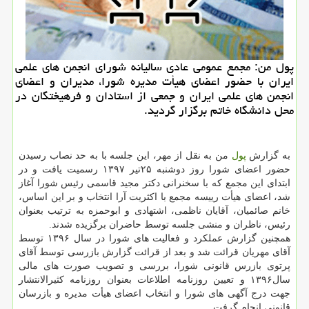
پول من: مجمع عمومی عادی سالیانه شورای انجمن های علمی
ایران با حضور اعضای هیأت مدیره شورا، مدیران و اعضای
انجمن های علمی ایران و جمعی از استادان و فرهیختگان در
محل دانشگاه خاتم برگزار گردید.
به گزارش
پول
من به نقل از مهر، این جلسه با به حد نصاب رسیدن
حضور اعضای شورا روز دوشنبه ۲۵تیر ۱۳۹۷ رسمیت یافت و در
ابتدای این مجمع كه با سخنرانی دكتر مجید قاسمی رئیس شورا آغاز
شد، اعضای هیأت رییسه مجمع با اكثریت آرا انتخاب و بر این اساس،
خانم صائمیان، آقایان ناظمی، اشتهادی و ابوحمزه به ترتیب بعنوان
رئیس، ناظران و منشی جلسه توسط حاضران برگزیده شدند.
همچنین گزارش عملكرد و فعالیت های شورا در سال ۱۳۹۶ توسط
آقای مهریان قرائت شد و بعد از قرائت گزارش بازرسی توسط آقای
پرتوی بازرس قانونی شورا، بررسی و تصویب صورت های مالی
سال۱۳۹۶ و تعیین روزنامه اطلاعات بعنوان روزنامه كثیرالانتشار
جهت درج آگهی های شورا و انتخاب اعضای هیأت مدیره و بازرسان
قانونی انجام گرفت.