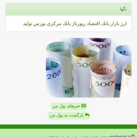
تگها
ارز
بازار
بانك
اقتصاد
رپورتاژ
بانك مركزی
بورس
تولید
خبرهای پول من
بازگشت به پول من
pooleman.ir - حقوق مادی و معنوی سایت پول من محفوظ است