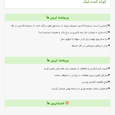
کوتاه کننده لینک
پربیننده ترین ها
آشنایی با سبد سرمایه گذاری دیجیتال ویپاد از صندوق های درآمد ثابت تا سرمایه گذاری در طلا
آزادسازی ۶ میلیارد دلار چه تاثیری بر نرخ دلار و معیشت مردم دارد؟
دو سناریوی مهم برای بازار سهام تا انتهای سال
بازار ارزهای دیجیتالی در فاز احتیاط
پربحث ترین ها
امنیت گردشگران و محافظت از طبیعت باید هم زمان تامین گردد
صرافی کوین بیس معاملات ۶ رمزارز را متوقف ساخت
فتح مقاومت کلیدی بورس
فراخوان ساخت مودم نوری با تراشه بومی منتشر گردید
جدیدترین ها