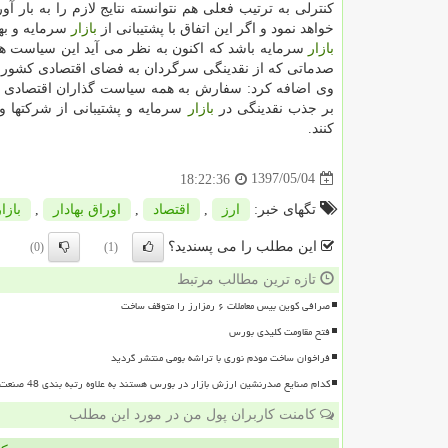
كنترلی به ترتیب فعلی هم نتوانسته نتایج لازم را به بار 
خواهد نمود و اگر این اتفاق با پشتیبانی از
بازار
سرمایه و به
بازار
سرمایه باشد كه اكنون به نظر می آید این سیاست ه
صدماتی كه از نقدینگی سرگردان به فضای اقتصادی كشور م
وی اضافه كرد: سفارش به همه سیاست گذاران اقتصادی كش
بر جذب نقدینگی در
بازار
سرمایه و پشتیبانی از شركتها و 
كنند.
1397/05/04
18:22:36
تگهای خبر:
ارز
,
اقتصاد
,
اوراق بهادار
,
بازار
این مطلب را می پسندید؟
(0)
(1)
تازه ترین مطالب مرتبط
صرافی کوین بیس معاملات ۶ رمزارز را متوقف ساخت
فتح مقاومت کلیدی بورس
فراخوان ساخت مودم نوری با تراشه بومی منتشر گردید
کدام صنایع صدرنشین ارزش بازار در بورس هستند به علاوه رتبه بندی 48 صنعت بورسی
کامنت کاربران پول من در مورد این مطلب