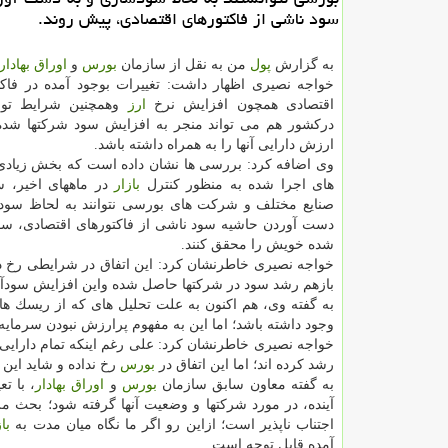
سود ناشی از فاكتورهای اقتصادی، پیش روند.
به گزارش
پول
من به نقل از سازمان
بورس
و
اوراق بهادار
خواجه نصیری اظهار داشت: تغییرات بوجود آمده در فاكت
اقتصادی همچون افزایش نرخ
ارز
وهمچنین شرایط تور
دركشور هم می تواند منجر به افزایش سود شركتها شد
ارزش دارایی آنها را به همراه داشته باشد.
وی اضافه كرد: بررسی ها نشان داده است كه بخش زیاد
های اجرا شده به منظور كنترل
بازار
در ماههای اخیر، 
صنایع مختلف و شركت های بورسی نتوانند به لحاظ سود
دست آوردن حاشیه سود ناشی از فاكتورهای اقتصادی، سو
شده خویش را محقق كنند.
بازهم رشد سود در شركتها حاصل شده واین افزایش سودآوری شركتها نسبت به ۳ ماه م
به گفته وی، هم اكنون به علت تحلیل های كه از ریسك ها
وجود داشته باشد؛ اما این به مفهوم پرارزش نبودن سرمایه
خواجه نصیری خاطرنشان كرد: علی رغم اینكه تمام دارایی 
رشد كرده اند؛ اما این اتفاق در
بورس
رخ نداده و شاید این 
به گفته معاون سابق سازمان
بورس
و
اوراق بهادار
، با ت
آینده، در مورد شركتها و وضعیت آنها گرفته شود؛ بحث م
اجتناب ناپذیر است؛ ازاین رو اگر ما نگاه میان مدت به
با
آمده قابل توجه است.