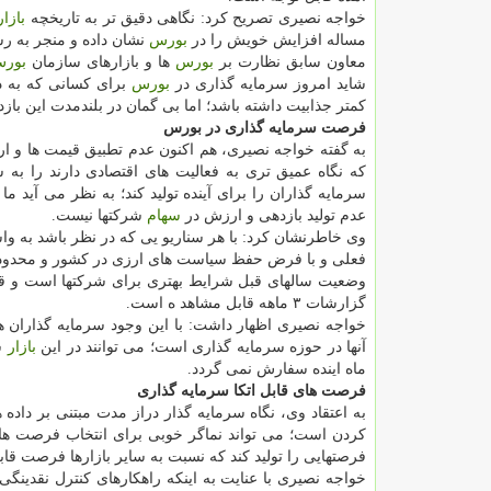
خواجه نصیری تصریح كرد: نگاهی دقیق تر به تاریخچه
بازار
مساله افزایش خویش را در
بورس
نشان داده و منجر به 
معاون سابق نظارت بر
بورس
ها و بازارهای سازمان
بور
شاید امروز سرمایه گذاری در
بورس
برای كسانی كه به د
كمتر جذابیت داشته باشد؛ اما بی گمان در بلندمدت این باز
فرصت سرمایه گذاری در بورس
به گفته خواجه نصیری، هم اكنون عدم تطبیق قیمت ها و ا
كه نگاه عمیق تری به فعالیت های اقتصادی دارند را ب
سرمایه گذاران را برای آینده تولید كند؛ به نظر می آید ما
عدم تولید بازدهی و ارزش در
سهام
شركتها نیست.
وی خاطرنشان كرد: با هر سناریو یی كه در نظر باشد به وا
فعلی و با فرض حفظ سیاست های ارزی در كشور و محدودیت 
وضعیت سالهای قبل شرایط بهتری برای شركتها است و 
گزارشات ۳ ماهه قابل مشاهد ه است.
خواجه نصیری اظهار داشت: با این وجود سرمایه گذاران 
آنها در حوزه سرمایه گذاری است؛ می توانند در این
بازار
سر
ماه اینده سفارش نمی گردد.
فرصت های قابل اتكا سرمایه گذاری
به اعتقاد وی، نگاه سرمایه گذار دراز مدت مبتنی بر داده 
كردن است؛ می تواند نماگر خوبی برای انتخاب فرصت ها
فرصتهایی را تولید كند كه نسبت به سایر بازارها فرصت قاب
خواجه نصیری با عنایت به اینكه راهكارهای كنترل نقدینگی