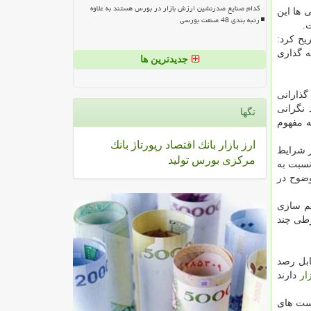
کدام صنایع صدرنشین ارزش بازار در بورس هستند به علاوه
 ها این
رتبه بندی 48 صنعت بورسی
.
یح كرد:
ه گذاری
جدیدترین ها
گذارانی
 نگرانی
تگها
ه مفهوم
ارز
بازار
بانك
اقتصاد
رپورتاژ
بانك
ر شرایط
مركزی
بورس
تولید
نسبت به
وضوح در
یم سازی
رطی چند
ابل رصد
زار
دارند
است های