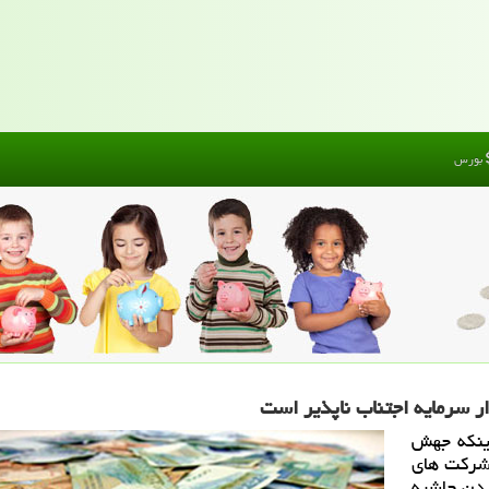
بورس
 سرمایه اجتناب ناپذیر است
اینكه جهش
 شركت های
ردن حاشیه