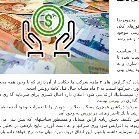
، محمودرضا
ورهای كلان
می موجود
ه و هم رشد
ی از سیاست
سبب شده تا
 سازی و به
د پیش بینی
خواجه نصیری خاطرنشان كرد: این اتفاق در شرایطی رخ داده كه گزارش های ۳ ماهه شركت ها حكایت از آن دارند كه با وجو
شابه سال قبل كاملا روشن است.
ی سیستماتیك ارائه می شود؛ امكان دارد اقبال كمتری برای سرمایه گذاری 
 گذاری در
بورس
نیست.
موجود دركشور همچون مسكن، طلا و... خویش را با تغییرات بوجود آمده تطبیق
رشد با یك تاخیر زمانی در
بورس
به وجود آمد.
عیین تكلیف بخش زیادی ازاین مسایل و همینطور سیاستهای كه پیش بینی می 
ربوط به افزایش سودآوری شركتها و به دست آوردن نتایج بازدهی در تحلیل ه
زار
سرمایه داشته باشیم، این اتفاق دریك دوره میان مدت رخ خواهد دادو بازد