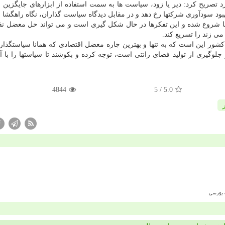
آورد تصریح كرد: دیر یا زود، سیاست ها به سمت استفاده از ابزارهای جایگزین ب
بود سودآوری شركتها رخ دهد و در مقابل دیدگاه سیاست گذاران، نگاه راهگشا
ا شروع شده و این تفكرها در حال شكل گیری است و می تواند حل معضل نق
ی زند را تسریع كند.
ور این است كه به تنها و بهترین چاره معضل اقتصادی كه همانا سیاستگذار
جلوگیری از تولید فضای رانتی است، توجه كرده و بكوشند تا سیاستها را با 
4844
/ 5
5.0