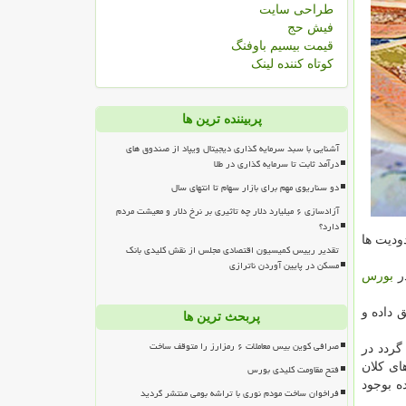
طراحی سایت
فیش حج
قیمت بیسیم باوفنگ
کوتاه کننده لینک
پربیننده ترین ها
آشنایی با سبد سرمایه گذاری دیجیتال ویپاد از صندوق های
درآمد ثابت تا سرمایه گذاری در طلا
دو سناریوی مهم برای بازار سهام تا انتهای سال
آزادسازی ۶ میلیارد دلار چه تاثیری بر نرخ دلار و معیشت مردم
دارد؟
د همه محدودیت ها
تقدیر رییس کمیسیون اقتصادی مجلس از نقش کلیدی بانک
مسکن در پایین آوردن ناترازی
در
بورس
 داده و
پربحث ترین ها
صرافی کوین بیس معاملات ۶ رمزارز را متوقف ساخت
گردد در
ای كلان
فتح مقاومت کلیدی بورس
ه بوجود
فراخوان ساخت مودم نوری با تراشه بومی منتشر گردید