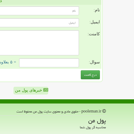
کا
نام:
ایمیل:
کامنت:
سوال:
= ۵ بعلاوه ۳
خبرهای پول من
pooleman.ir - حقوق مادی و معنوی سایت پول من محفوظ است
پول من
محاسبه گر پول شما