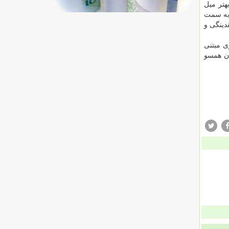
هتر میل
 به سمت
دینگی و
ی مبتنی
آن همسو