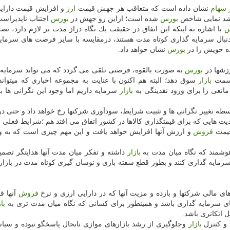
سهام
نشان داده است كه متعاقب هر جهش قیمت
ارز
و افزایش قیمت دارایی
رشد نمایی شاخص
بورس
شده است؛ ازاین رو جهش در
بورس
اجتناب ناپذیراست
س
با اشاره به اینكه این اتفاق در حقیقت یك نگاه دراز مدت تر لازم دارد، تصر
نبال سرمایه گذاری كوتاه مدت هستند، درمقایسه با سایر فرصت های سرمای
ده خویش را در
بورس
نشان خواهد داد.
رزشها در
بورس
به صورت بالقوه، فرصتی تلقی می گردد كه می تواند سرمایه 
ه سمت
بازار
سوق دهد؛ البته هم اكنون با عنایت به مجموعه اخباری كه میتواند
 مانعی را برای ورود نقدینگی به
بازار
سرمایه داریم اما وجود این نگرانی ها ب
سطه تغییر نگرانی ها و تثبیت شرایط، سودآوری شركتها رخ خواهد داد و حتی د
هایی كه برای قیمتگذاری كالاها در كشور اتفاق می افتد هم ؛شرایط فعلی 
قیمت
فروش
و ارزش آنها افزایش خواهد یافت و این مهم چیزی است كه به 
هوشمند كه نگاه میان مدت به
بازار
داشته و تفكر میان مدت آنها هدایتگر تصم
مایه گذاری كنند و بطور قطع سفته بازی و نوسان گیری كوتاه مدت در بازا
های مالی شركتها و بازده و مزیت آنها كه در دارایی ارزی و نرخ
فروش
آنها ق
ی سرمایه گذاری باشد و همینطور برای كسانی كه نگاه میان مدت تری به
با
ل اتكاتری باشد.
 و كنترل
بازار
وجلوگیری از رشد بازارهای موازی تابحال پاسخگو نبوده و سی