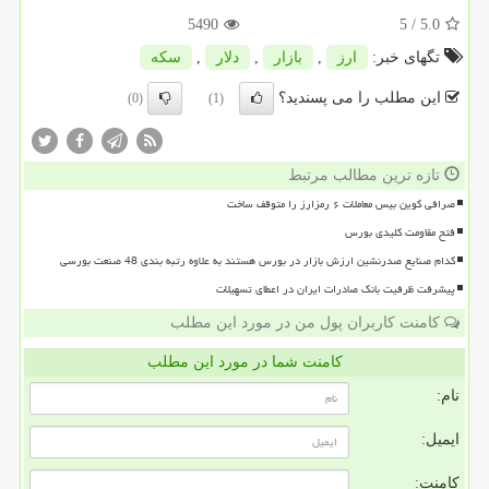
5490
/ 5
5.0
تگهای خبر:
ارز
,
بازار
,
دلار
,
سكه
این مطلب را می پسندید؟
(0)
(1)
تازه ترین مطالب مرتبط
صرافی کوین بیس معاملات ۶ رمزارز را متوقف ساخت
فتح مقاومت کلیدی بورس
کدام صنایع صدرنشین ارزش بازار در بورس هستند به علاوه رتبه بندی 48 صنعت بورسی
پیشرفت ظرفیت بانک صادرات ایران در اعطای تسهیلات
کامنت کاربران پول من در مورد این مطلب
کامنت شما در مورد این مطلب
نام:
ایمیل:
کامنت: