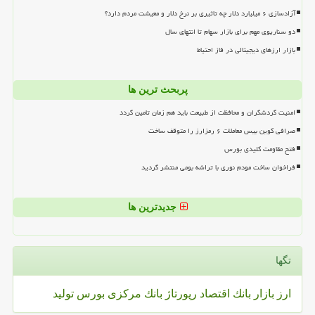
آزادسازی ۶ میلیارد دلار چه تاثیری بر نرخ دلار و معیشت مردم دارد؟
دو سناریوی مهم برای بازار سهام تا انتهای سال
بازار ارزهای دیجیتالی در فاز احتیاط
پربحث ترین ها
امنیت گردشگران و محافظت از طبیعت باید هم زمان تامین گردد
صرافی کوین بیس معاملات ۶ رمزارز را متوقف ساخت
فتح مقاومت کلیدی بورس
فراخوان ساخت مودم نوری با تراشه بومی منتشر گردید
جدیدترین ها
تگها
ارز
بازار
بانك
اقتصاد
رپورتاژ
بانك مركزی
بورس
تولید