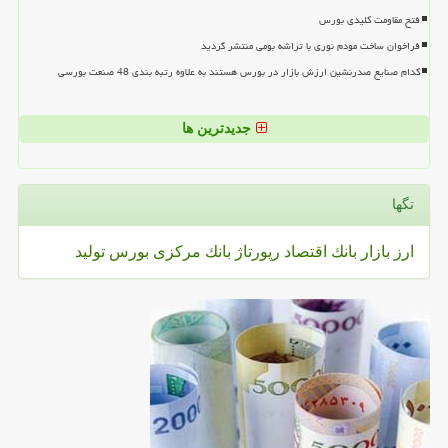
فتح مقاومت کلیدی بورس
فراخوان ساخت مودم نوری با تراشه بومی منتشر گردید
کدام صنایع صدرنشین ارزش بازار در بورس هستند به علاوه رتبه بندی 48 صنعت بورسی
جدیدترین ها
تگها
ارز
بازار
بانك
اقتصاد
رپورتاژ
بانك مركزی
بورس
تولید