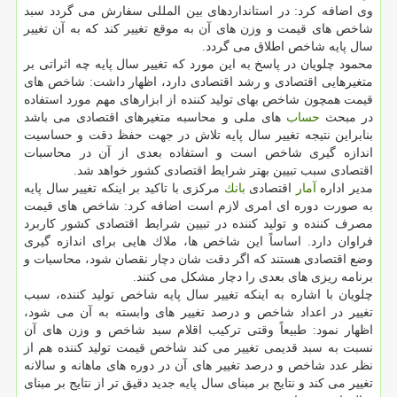
وی اضافه كرد: در استانداردهای بین المللی سفارش می گردد سبد
شاخص های قیمت و وزن های آن به موقع تغییر كند كه به آن تغییر
سال پایه شاخص اطلاق می گردد.
محمود چلویان در پاسخ به این مورد كه تغییر سال پایه چه اثراتی بر
متغیرهایی اقتصادی و رشد اقتصادی دارد، اظهار داشت: شاخص های
قیمت همچون شاخص بهای تولید كننده از ابزارهای مهم مورد استفاده
در مبحث
حساب
های ملی و محاسبه متغیرهای اقتصادی می باشد
بنابراین نتیجه تغییر سال پایه تلاش در جهت حفظ دقت و حساسیت
اندازه گیری شاخص است و استفاده بعدی از آن در محاسبات
اقتصادی سبب تبیین بهتر شرایط اقتصادی كشور خواهد شد.
مدیر اداره
آمار
اقتصادی
بانك
مركزی با تاكید بر اینكه تغییر سال پایه
به صورت دوره ای امری لازم است اضافه كرد: شاخص های قیمت
مصرف كننده و تولید كننده در تبیین شرایط اقتصادی كشور كاربرد
فراوان دارد. اساساً این شاخص ها، ملاك هایی برای اندازه گیری
وضع اقتصادی هستند كه اگر دقت شان دچار نقصان شود، محاسبات و
برنامه ریزی های بعدی را دچار مشكل می كنند.
چلویان با اشاره به اینكه تغییر سال پایه شاخص تولید كننده، سبب
تغییر در اعداد شاخص و درصد تغییر های وابسته به آن می شود،
اظهار نمود: طبیعاً وقتی تركیب اقلام سبد شاخص و وزن های آن
نسبت به سبد قدیمی تغییر می كند شاخص قیمت تولید كننده هم از
نظر عدد شاخص و درصد تغییر های آن در دوره های ماهانه و سالانه
تغییر می كند و نتایج بر مبنای سال پایه جدید دقیق تر از نتایج بر مبنای