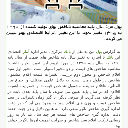
پول من: سال پایه محاسبه شاخص بهای تولید كننده از ۱۳۹۰
به ۱۳۹۵ تغییر نمود، با این تغییر شرایط اقتصادی بهتر تبیین
می گردد.
به گزارش
پول
من به نقل از
بانك
مركزی، مدیر اداره
آمار
اقتصادی
این
بانك
با اشاره به تغییر سال پایه شاخص های قیمت از سال پایه
۱۳۹۰ به سال پایه ۱۳۹۵ در مورد لزوم این تغییر اظهار داشت:
محاسبه شاخص های قیمت بر دو محور استوار است. محور اول سبد
اقلام شاخص و محور دوم بررسی تغییرات قیمت اقلام مشمول
شاخص در طول زمان است. به دلایل علمی مختلف و اجماع بین
المللی، «اقلام نماینده مشمول شاخص قیمت» و «ضرایب اهمیت
اقلام» كه در سال پایه تعیین می شوند، تا سال پایه بعدی ثابت در
نظر گرفته می گردد. از طرفی دیگر، با گذر زمان تغییراتی در سبد
شاخص قیمت و وزن های اقلام سبد به وجود می آید كه بر دقت
اندازه گیری شاخص تاثیر منفی دارد. به همین دلایل و در جهت حفظ
دقت اندازه گیری شاخص های قیمت هر چند سال یك بار به روز
رسانی تركیب اقلام سبد شاخص و ضرایب اهمیت آن ها ناگزیر خواهد
بود.