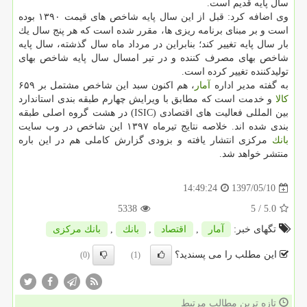
سال پایه قدیم است.
وی اضافه كرد: قبل از این سال پایه شاخص های قیمت ۱۳۹۰ بوده
است و بر مبنای برنامه ریزی ها، مقرر شده است كه هر پنج سال یك
بار سال پایه تغییر كند؛ بنابراین در مرداد ماه سال گذشته، سال پایه
شاخص بهای مصرف كننده و در تیر امسال سال پایه شاخص بهای
تولیدكننده تغییر كرده است.
به گفته مدیر اداره
آمار
، هم اكنون سبد این شاخص مشتمل بر ۶۵۹
كالا
و خدمت است كه مطابق با ویرایش چهارم طبقه بندی استاندارد
بین المللی فعالیت های اقتصادی (ISIC) در هشت گروه اصلی طبقه
بندی شده اند. خلاصه نتایج تیرماه ۱۳۹۷ این شاخص در وب سایت
بانك
مركزی انتشار یافته و بزودی گزارش كاملی هم در این باره
منتشر خواهد شد.
1397/05/10
14:49:24
5338
/ 5
5.0
تگهای خبر:
آمار
,
اقتصاد
,
بانك
,
بانك مركزی
این مطلب را می پسندید؟
(0)
(1)
تازه ترین مطالب مرتبط