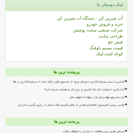
لینک دوستان ما
آب شیرین کن - دستگاه آب شیرین کن
خرید و فروش خودرو
شرکت صنعتی سخت پوشش
طراحی سایت
فیش حج
قیمت بیسیم باوفنگ
کوتاه کننده لینک
پربیننده ترین ها
آشنایی با سبد سرمایه گذاری دیجیتال ویپاد از صندوق های درآمد ثابت تا سرمایه گذاری در طلا
آزادسازی ۶ میلیارد دلار چه تاثیری بر نرخ دلار و معیشت مردم دارد؟
دو سناریوی مهم برای بازار سهام تا انتهای سال
تقدیر رییس کمیسیون اقتصادی مجلس از نقش کلیدی بانک مسکن در پایین آوردن ناترازی
پربحث ترین ها
صرافی کوین بیس معاملات ۶ رمزارز را متوقف ساخت