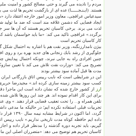
مردم را نادیده می گیرند و حتی مصالح كشور و امنیت ملی 
هستند. (ایـنـجــــــا) عده ای از بازگشت تحریم ها لذت می ب
سیدعباس عراقچی، معاون وزیر امور خارجه اعتقاد دارد «م
ایجاد فضایی كه دشمن علاقه مند است كه ضد ما تولید ش
لذت می برند. برخی كاسبان تحریم هستند كه آن ها سر ج
برگردد.» عراقچی تاكید می كند: «ما باید حواسمان باشد ك
كار كاسبان تحریم است
بیژن نامدارزنگنه، وزیر نفت هم با اشاره به احتمال شكل گ
جلوگیری از رشد بابك زنجانی های جدید بهره برد و روی افرا
چنین افرادی راه به جایی نبرند، چونكه احتمال پیدایش چن
تصریح می كند: «وزارت نفت تلاش می كند با تعیین سازوكارها
مدت ها قبل آماده سود بیشتر بودند
این در شرایطی است كه نایب رییس اتاق بازرگانی ایران و 
كسب سود بیشتر زمینه سازی كرده اند.» مجیدرضا حریری می ا
ارز
از كشور خارج شده كه نشان داده است این ماجرا دقیقا
برای این كار اقدام نموده اند. هر چند این روزها تلاش شده
تلفن همراه و... را تحت تعقیب قضایی قرار دهند. » وی عنو
تجربیات قبلی استفاده نكرده ایم؛ در حالیكه ما مدعی داش
داده ایم حافظه كوتاه مدت تاریخی نداریم.» نایب رییس اتا
گیریم، باید تجربه دوره گذشته را مدنظر قرار داده و اجاز
كاسبان تحریم هم توضیح می دهد: «متضرران اصلی این ماجر