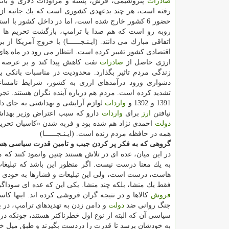
صادرات
پتروشیمی، فرش، پسته و مراودات دلاری و بانك
رفته است، هر چند بدعهدی كشوری است كه یك جانبه از ق
حضور 6 كشور خارج شده است، اما در داخل كشور با اس
روبه رو است كه هم صدا با ترامپ، بازگشت تحریم ها ض
اتفاقی مبارك می دانند. (ایـنـجــــــا) با خروج آمریكا از 
اقتصادی كشور تغییر كرده است. انتظار می رود در ماه های 
ارزی حاصل از
صادرات
نفت كاهش پیدا كند و بر عرصه 
زندگی مردم تاثیر بگذارد. محدودیت در مناسبات بانكی بی
دشواری ورود درآمدهای ارزی به كشور، شرایط نامساع
تشدید كرده است. مردم هم درباره آینده نگران هستند. تج
1391 و 1392 و
واردات
لوازم آرایشی و بهداشتی به جای د
نیافتن
ارز
برای
واردات
دارو كه سبب اعتراض وزیر بهدا
دولت
احمدی نژاد هم شده بود و فربه شدن «كاسبان تحریم
همه در حافظه مردم زنده است. (ایـنـجــــــا)
گروهی كه به فكر پر كردن جیب و تامین قدرت سیاسی هس
در این میان، عده ای در تلاش هستند چنین وانمود كنند ك
به یك معنا درست نیست. اگر منظور این باشد كه تبلیغ
هاست، درست است، ولی این تبلیغات و فشارها به خودی خود
فقط یك منشا، بلكه چند منشا. یكی این كه عده ای سوداگر ب
فروش
كالاها و در نتیجه گران فروشی كرده اند. اینها كاسب
جنگ روانی ضد
دولت
و دامن زدن به تهدیدهای ترامپ، در با
سیاسی آن كه البته از نوع اول خطرناكتر هستند، چونكه در
به خودشان برسد تا قدرت را دردست بگیرند و طبق میل خودشا