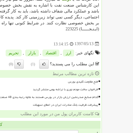
این كارشناس صنعت نفت با اشاره به نقش بخش خصوصی د
باشد و عملكرد مالی شفاف داشته باشد، باید به كار گرفت
اجتماعی، دیگر كسی نمی تواند زیرزمینی كار كند. پدیده كا
بر بخش خصوصی نظارت كنند. در شرایط كنونی تنها راه ع
(ایـنـجــــــا) 223225
1397/05/13
13:14:15
تگهای خبر:
ارز
,
اقتصاد
,
بازار
,
تحریم
این مطلب را می پسندید؟
(0)
(1)
تازه ترین مطالب مرتبط
فتح مقاومت کلیدی بورس
فراخوان ساخت مودم نوری با تراشه بومی منتشر گردید
کدام صنایع صدرنشین ارزش بازار در بورس هستند به علاوه رتبه بندی 48 صنعت بورسی
پیشرفت ظرفیت بانک صادرات ایران در اعطای تسهیلات
کامنت کاربران پول من در مورد این مطلب
کا