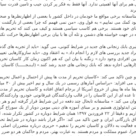
هم برای آنها اهمیتی ندارد. آنها فقط به فكر پر كردن جیب و تامین قدرت سی
رند
تاسفانه برخی مواقع ما خودمان در داخل كشور با بعضی از اظهارنظرها و صحب
ود كمك می نماییم.» به قول وی، «من نمی فهمم كه چرا بعضی از بازگشت ت
ای خود هستند. برخی هم كاسب سیاسی هستند و كیف می كنند كه تحریم های
ه در جهت خواسته های دشمن و تله آن ها با بیان برخی اظهارنظرها حركت نكنی
یری بابك زنجانی های جدید در شرایط كنونی، می گوید: «باید از تجربه های گذش
د جدید بررسی های لازم را انجام داد.» به اعتقاد وی، «باید سازوكارهایی تعیی
ین افرادی وجود دارد.» زنگنه با بیان این كه هم اكنون زمان كار كاسبان تحر
یی اجازه ندهد كه بابك زنجانی های جدید رشد كنند.» (ایـنـجــــــا) كاسبان ت
چین تاكید می كند: «كاسبان تحریم از مدت ها پیش از احتمال و اعمال تحریم 
فزاید: «براساس آمارهای رسمی در یك سال و نیم اخیر بیش از ۳۰ میلیارد
 ماه ها پیش از خروج آمریكا از برجام اتفاق افتاده و كاسبان تحریم از مدت
 تا عده ای از این كاسبان را در قالب واردكنندگان غیرقانونی خودرو، واردكنند
ان می كند: « متاسفانه تابحال چند دفعه در این شرایط قرار گرفته ایم و هر با
تن ایدئولوژی هستیم و بر مبنای آموزه های دینی مومن دوبار از یك سوراخ گز
گردد، اما اكنون در شرایط مشابه نیمه سال ۱۳۹۰ قرار داریم و دقیقا از ۲۲ فروردین ۱۳۹۷ همان شرایط دوباره در كشور
ق بازرگانی ایران و چین تاكید می كند: «اگر قرار باشد دوباره در شرایط تحر
ه فعالیت به دلالان و كاسبان تحریم را ندهیم.» حریری درباره متضرران اصلی 
ا، عموم مملكت و مردم هستند. به عبارت بهتر، مردم و حاكمان هر دو ضرر م