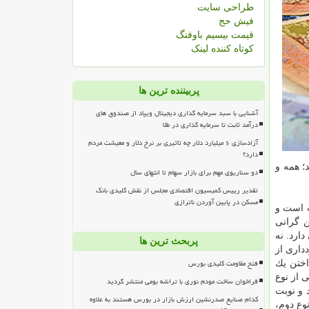
طراحی سایت
فیش حج
قیمت بیسیم باوفنگ
کوتاه کننده لینک
پربیننده ترین ها
آشنایی با سبد سرمایه گذاری دیجیتال ویپاد از صندوق های
درآمد ثابت تا سرمایه گذاری در طلا
آزادسازی ۶ میلیارد دلار چه تاثیری بر نرخ دلار و معیشت مردم
دارد؟
؛ همه و
دو سناریوی مهم برای بازار سهام تا انتهای سال
تقدیر رییس کمیسیون اقتصادی مجلس از نقش کلیدی بانک
مسکن در پایین آوردن ناترازی
ت است و
ن گرانی
ارد. نه
پربحث ترین ها
داری از
فتح مقاومت کلیدی بورس
داختن یك
 از نوع
فراخوان ساخت مودم نوری با تراشه بومی منتشر گردید
د و نوبت
کدام صنایع صدرنشین ارزش بازار در بورس هستند به علاوه
وع دوم،