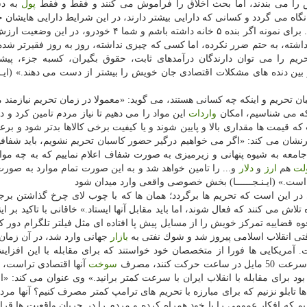
را می بندند، اما بحث اخلاق را فراموش می كنند و فقط و فقط
پول
به د
گاه می گردد و كسانی كه دارایی بیشتر دارند، در این شرایط دارایی هایشان
گردد و در مقابل كسانی كه چیزی ندارند، فقیرتر می شوند. برای نمونه اگر بنده ۵ خانه داشته باشم و شما ۴ خ
اشته، به حتم ضرر نكرده، اما كسی كه چیزی نداشته، روز به روز فقیرتر شد
یم را می توان دارندگان درآمدهای ثابت، حقوق بگیران، كسبه جزء، پیش
بین دنده های مشكلات اقتصادی جان خویش را بیشتر از دست می دهند.» (ایـنـجـ
ن تحریم و اینكه چه كسانی هستند، می گوید: «معمولا در زمان تحریم نیازمند مو
 كه می شناسیم، امكان
واردات
این مواد را می دهیم تا نیاز مردم تامین كرد و د
ه قیمت ها مقداری بالا و پایین شوند و یا كیفیت برخی كالاها بدتر شود و بر
نشان می كند: «اگر می خواهیم درگیر حضور كاسبان تحریم نشویم، باید شفافی
جامعه به شیوه پنهانی و زیرمیزی به صورت شفاف اعلام نماییم كه به چه موار
لت
هم
ارز
و
دلار
و... را تامین خواهد شد و به این صورت تمام موارد به صو
 است.» (ایـنـجــــــا) بخش خصوصی واقعی وارد میدان شود
در این است كه تحریم ها برگردد؛ همان ها كه با چوب لای چرخ گذاشتن برج
 تلاش می كنند كه فعال شوند، اما باید مقابل آنها ایستاد.» خاقانی با تاكید بر ای
ه قضاییه تمركز خویش را از مسایل پیش پا افتاده ای مثل فیلتر تلگرام دور كر
بازار
جهانی وارد شد، در آن زمان
. آمریكایی ها فورا از متخصصان خود خواستند كه برای مقابله با این افزا
 كنند، مصرف
سوخت
آنها اقتصادی تراست، ا
ود برای مقابله با انقلاب ایران با سرعت كمتر برانید.» وی عنوان می كند: «ا
ا تابلو نزنیم كه برای مبارزه با تحریم های ترامپ كمتر مصرف كنیم؟ آنها مرد
اریم كه افكار عمومی را با خود همراه كرده و مردم را در جریان واقعیت ها قرار