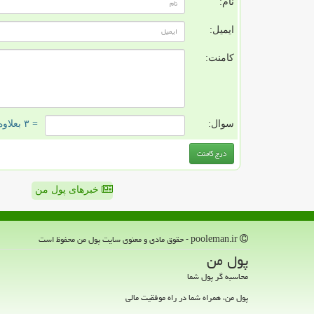
نام:
ایمیل:
کامنت:
سوال:
= ۳ بعلاوه ۱
خبرهای پول من
pooleman.ir - حقوق مادی و معنوی سایت پول من محفوظ است
پول من
محاسبه گر پول شما
پول من، همراه شما در راه موفقیت مالی