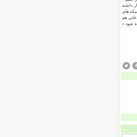
 داشته
بكه های
عاتی هم
ه شود.»