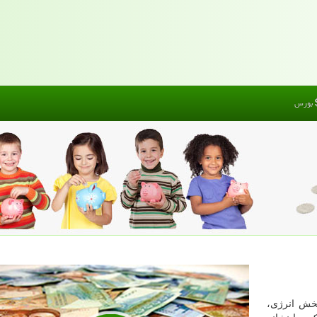
بورس
بخش انرژی،