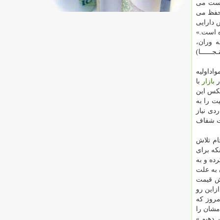
ست می
 حفظ می
ودرو، در این وضعیت ارزش دارایی
ه است.»
ه وران،
ـــــا)
اداولیه
ر
بازار
با
عكس این
ت را به
دی نیاز
رت شفاف
ام تلاش
نكه برای
ده و به
 به علت
یش قیمت
زاین رو
مروز كه
مشان را
 دهیم.»