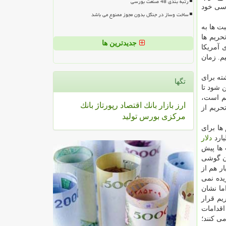
رتبه بندی 48 صنعت بورسی
اسی خود
ساخت وساز در جنگل بدون مجوز ممنوع می باشد
ت ها به
حریم ها
جدیدترین ها
 آمریكا
م. زمان
ته برای
تگها
ن شود تا
یم است،
ارز
بازار
بانك
اقتصاد
رپورتاژ
بانك
حریم از
مركزی
بورس
تولید
ها برای
دلار
 ها پیش
گان گوشی
ر هم از
یده نمی
 تكرار شده، اما نشان
یم قرار
اقدامات
ی كنند؛