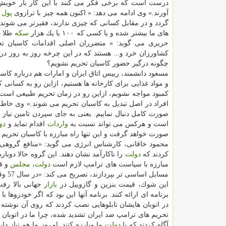
درست است كه برخی فكر می كنند با این كار بار خویش 
آورند.» وی ادامه می دهد: « اكنون همه چیز با ترازوی
پول
ن
های ما بیشتر شده و یا كسی كه ۱۰۰ یا یك هزار
سكه
طلا د
حریری می گوید: « متضرران اصلی اقدامات كاسبان تحر
كشاورزان خرد و... هستند كه در این چرخه روز به روز در 
چگونه درگیر حضور كاسبان تحریم نشویم؟
مسعود دانشمند، رییس اتاق ایران و امارات هم درباره كاسبا
و مواد غذایی برای كارخانه ها هستیم، ازاین رو به كسانی
كمبود مواجه نشویم، ازاین رو در زمان تحریم طبیعی است ك
افراد در اصل تبدیل به كاسبان تحریم می شوند.» وی خاطر
صورت كامل دنبال نماییم. یعنی به جای سپردن تامین نیاز 
است و هركس می تواند نسبت به
واردات
اقدام نماید و
دو
صورت خواهد گرفت و این تنها راه مبارزه با كاسبان تحریم
محمود خاقانی، كارشناس انرژی می گوید: «منافع گروهی 
كردند كه
دولت
را ناكارآمد نشان دهند. این گروه حالا دوباره
مبارزه با سیاست های ترامپ لازم است
دولت
،
مجلس
و قو
مسایل اساسی تر بپردازند، تصریح می كند: «در سال 57 وقتی انقلاب اسلامی پیروز شد و شوك نفتی به
این شوك، قیمت بنزین و گازوییل در
بازار
جهانی بالا رفت
برنامه ای ارائه كنند. برنامه آنها این بود كه اگر خودروها با سرعت 50 مایل در ساعت حركت
در اتوبان هایشان تابلوهایی نصب كردند كه روی آن نوشته ب
تحریم های ترامپ ضد ایران تشدید شده، چرا ما در اتوبان ه
آگاه كردند كه با
دولت
ما مبارزه كنند. امروز ما هم نیاز د