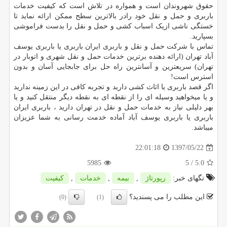
حقوق شهروندان است و همواره در تلاش است که کیفیت خدمات
باربری و حمل و نقل خود رادر بالاترین سطح ممکن ارائه نماید تا
خستگی ناشی ازیک اسباب کشی و حمل و نقل را بدست فراموشی
بسپارید.
تماس با شرکت حمل و نقل و باربری ایران باربری یا باربری یوسف
آباد تهران (ارائه دهنده برترین خدمات حمل و نقل شهری و اتوبار در
تهران) سریعترین و آسانترین راه حل برای جابجایی آسان و بدون
استرس است
!
اگر قصد باربری یا اثاث کشی دارید و تجربه کافی در این زمینه ندارید
و یا میخواهید وسیله ای را از نقطه ای به نقطه دیگر منتقل کنید و یا
بهر دلیلی نیاز به خدمات حمل و نقل در تهران دارید ، باربری ایران
باربری یا باربری یوسف آباد آماده خدمت رسانی به شما عزیزان
میباشد.
1397/05/22
22:01:18
5985
/ 5
5.0
تگهای خبر:
رپورتاژ
,
بیمه
,
خدمات
,
كیفیت
این مطلب را می پسندید؟
(0)
(1)