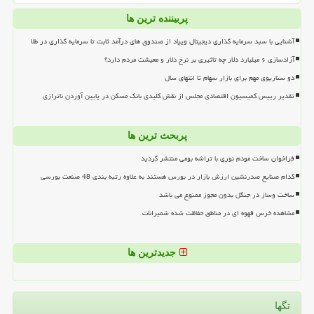
پربیننده ترین ها
آشنایی با سبد سرمایه گذاری دیجیتال ویپاد از صندوق های درآمد ثابت تا سرمایه گذاری در طلا
آزادسازی ۶ میلیارد دلار چه تاثیری بر نرخ دلار و معیشت مردم دارد؟
دو سناریوی مهم برای بازار سهام تا انتهای سال
تقدیر رییس کمیسیون اقتصادی مجلس از نقش کلیدی بانک مسکن در پایین آوردن ناترازی
پربحث ترین ها
فراخوان ساخت مودم نوری با تراشه بومی منتشر گردید
کدام صنایع صدرنشین ارزش بازار در بورس هستند به علاوه رتبه بندی 48 صنعت بورسی
ساخت وساز در جنگل بدون مجوز ممنوع می باشد
مشاهده خرس قهوه ای در مناطق حفاظت شده شمیرانات
جدیدترین ها
تگها