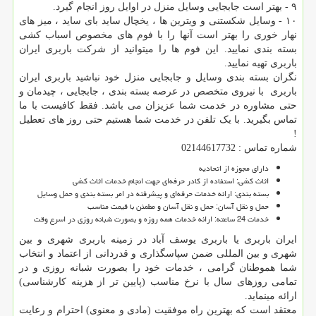
۹ - بهتر است جابجایی وسایل منزل در اوایل روز انجام گیرد.
۱۰ - وسایل شکستنی و ویترین ها ، یخچال ساید بای ساید ، میز های
نهار خوری را بهتر است آنها را با فوم های مخصوص اسباب کشی
بسته بندی نمایید. این فوم ها را میتوانید از شرکت باربری ایران
باربری تهیه نمایید.
نگران بسته بندی وسایل و جابجایی منزل خود نباشید باربری ایران
باربری با نیروی متخصص در عرصه بسته بندی ، جابجایی ، چیدمان و
حتی مشاوره در خدمت شما عزیزان می باشد. فقط کافیست با ما
تماس بگیرید. با یک تلفن در خدمت شما هستیم حتی روز های تعطیل
!
شماره تماس : 02144617732
دارای مجوزه از اتحادیه
اثاث کشی: استفاده از کادر حرفه‌ای جهت انجام خدمات اثاث کشی
بسته بندی: ارائه‌ خدمات حرفه‌ای و پیشرفته در امر بسته ‌بندی و حمل وسایل
حمل و نقل آسان: حمل و نقل آسان و مطمئن با قیمت مناسب
خدمات 24 ساعته: ارائه‌ خدمات همه روزه و بصورت شبانه‌ روزی در اسرع وقت
ایران باربری یا باربری یوسف آباد در زمینه باربری شهری و بین
شهری و بین المللی ضمن سپاسگذاری و قدردانی از اعتماد و انتخاب
شما هموطنان گرامی ، خدمات خود را بصورت شبانه روزی و در
تمامی روزهای سال با نرخ مناسب (پایین تر از هزینه کارشناسی)
ارائه مینماید.
معتقد است که بهترین راه موفقیت (مادی و معنوی) احترام و رعایت