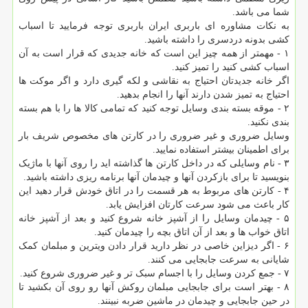
شما می باشد.
به نکات مشاوره ای باربری ایران باربری توجه فرمایید تا اسباب
کشی بدونه دردسری را داشته باشید.
۱ - مهمتر از همه چیز این است که خانه جدیدی که قرار است به آن
اسباب کشی کنید را تمیز کنید.
اگر خانه جدیدتان احتیاج به نقاشی و لکه گیری دارد و اگر موکت ها
احتیاج به تمیز شدن دارند آنها را انجام بدهید.
۲ - موقه بسته بندی وسایل توجه کنید که تمامی کالا ها را با هم بسته
بندی نکنید.
وسایل ضروری و غیر ضروری را در کارتن های مخصوص شریف بار
برای اطمینان بیشتر استفاده نمایید.
۳ - نام وسایلی که در داخل کارتن ها گذاشته اید را روی آنها با ماژیک
بنویسید تا برای بازکردن آنها و چیدمان آنها برنامه ریزی داشته باشید.
۴ - کارتن های مربوط به هر قسمت را در اتاق خودش قرار دهید این
کار باعث می شود سرعت کارتان افزایش یابد.
۵ - چیدمان وسایل را از آشپز خانه شروع کنید و بعد از آشپز خانه
اتاق خواب ها و بعد از آن اتاق بچه را چیدمان کنید.
۶ - اگر دیزاین خاصی در نظر دارید قرار دادن ویترین و مبلمان کمک
شایانی به سرعت جابجایی می کنند.
۷ - جمع کردن وسایل را با اجسام سبک تر و غیر ضروری شروع کنید.
۸ - بهتر است برای جابجایی مبلمان روکش آنها رو روی آن بکشید تا
در حین جابجایی و چیدمان در ماشین ضربه نبینند.