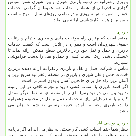
باربری زعفرانیه در زمینه باربری شهری و بین شهری ضمن سپاس
گزاری و قدردانی از اعتماد و انتخاب شما هموطنان گرامی، خدمات
خود را بصورت شبانه روزی و در تمامی روزهای سال با نرخ مناسب
پایین تر از هزینه کارشناسی ارائه می نماید.
باربری
معتقد است که بهترین راه موفقیت مادی و معنوی احترام و رعایت
حقوق شهروندان است و همواره در تلاش است که کیفیت خدمات
باربری و حمل و نقل خود رادر بالاترین سطح ممکن ارائه نماید تا
خستگی ناشی ازیک اسباب کشی و حمل و نقل را بدست فراموشی
بسپارید.
تماس با شرکت حمل و نقل و باربری زعفرانیه ارائه دهنده برترین
خدمات حمل و نقل شهری و باربری در منطقه زعفرانیه سریع ترین و
آسان ترین راه حل برای جابجایی آسان و بدون استرس است.
اگر قصد باربری یا اسباب کشی دارید و تجربه کافی در این زمینه
ندارید و یا می خواهید وسیله ای را از نقطه ای به نقطه دیگر منتقل
کنید و یا به هر دلیلی نیاز به خدمات حمل و نقل در محدوده زعفرانیه
دارید، باربری زعفرانیه آماده خدمت رسانی به شما عزیزان می
باشد.
باربری یوسف آباد
بنظر شما حتما اسباب کشی کار سختی به نظر می آید اما اگر برنامه
ریزی منظمی داشته باشید مطمئن باشید کار آسانی در پیش روی