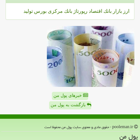
ارز
بازار
بانك
اقتصاد
رپورتاژ
بانك مركزی
بورس
تولید
خبرهای پول من
بازگشت به پول من
pooleman.ir - حقوق مادی و معنوی سایت پول من محفوظ است
پول من