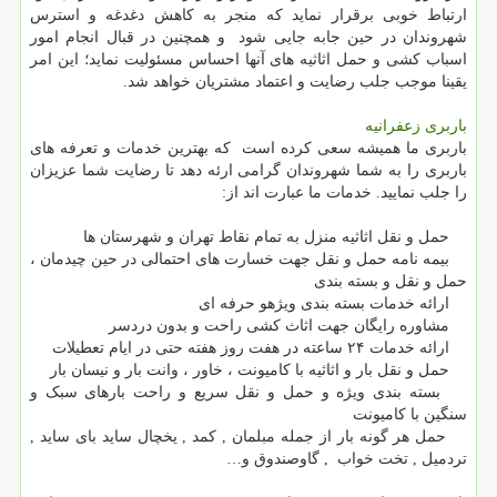
ارتباط خوبی برقرار نماید که منجر به کاهش دغدغه و استرس
شهروندان در حین جابه جایی شود و همچنین در قبال انجام امور
اسباب کشی و حمل اثاثیه های آنها احساس مسئولیت نماید؛ این امر
یقینا موجب جلب رضایت و اعتماد مشتریان خواهد شد.
باربری زعفرانیه
باربری ما همیشه سعی کرده است که بهترین خدمات و تعرفه های
باربری را به شما شهروندان گرامی ارئه دهد تا رضایت شما عزیزان
را جلب نمایید. خدمات ما عبارت اند از
:
حمل و نقل اثاثیه منزل به تمام نقاط تهران و شهرستان ها
بیمه نامه حمل و نقل جهت خسارت های احتمالی در حین چیدمان ،
حمل و نقل و بسته بندی
ارائه خدمات بسته بندی ویژهو حرفه ای
مشاوره رایگان جهت اثاث کشی راحت و بدون دردسر
ارائه خدمات ۲۴ ساعته در هفت روز هفته حتی در ایام تعطیلات
حمل و نقل بار و اثاثیه با کامیونت ، خاور ، وانت بار و نیسان بار
بسته بندی ویژه و حمل و نقل سریع و راحت بارهای سبک و
سنگین با کامیونت
حمل هر گونه بار از جمله مبلمان , کمد , یخچال ساید بای ساید ,
تردمیل , تخت خواب , گاوصندوق و
…