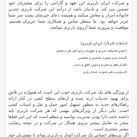
و شرکت ایران باربری این تعهد و گارانتی را برای مشتریان خود
تضمین می کند. و یادمان باشد از درآمد این شرکت باربری چندین
خانواده امرار و معاش میکنند و همیشه دعای خیرشان پشت سر شما
عزیز خواهد بود. ما منتظر تماس و همکاری شما عزیزان هستیم.
موفقیت و پیروزی شما آرزوی باربری میباشد.
خدمات شرکت ایران باربری
:
1.
انواع ماشینالات باربری و تجهیزات برای حمل نقل و جابجای
2.
بسته بندی بصورت تضمینی و تخصصی
3.
کارگر ماهر و باتجربه و خوش اخلاق و با ادب
4.
سرویس دهی بصورت شبانه روزی
از ویژگی های یک شرکت باربری خوب این است که همواره در تلاش
برای بهبود خدمات ارئه شده و ارتقای سطح کیفی در کنار ارائه
راهکارهای جدید به منظور تسهیل امور حمل و نقل و اسباب کشی
است. یکی دیگر از ویژگی‌های مهمی که هر شرکت باربری باید
داشته باشد دارا بودن مدیریت توانمند و منظم است که این امر قطعا
منجر به تعامل بیشتر نیروی همکار در شرکت و در نتیجه رضایت
بیشتر مشتری است.
اگر نیروهای انسانی یک شرکت اتوبار و باربری بتواند با مشتریان خود