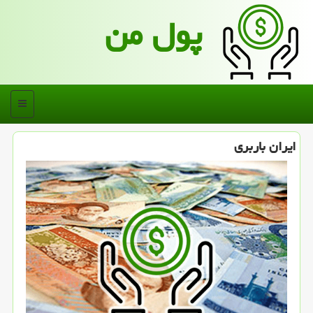
پول من
منو
ایران باربری