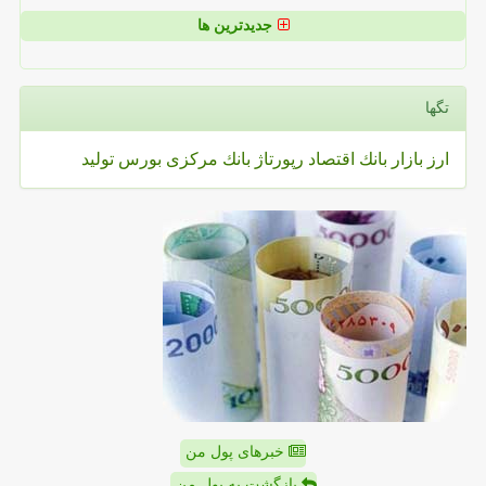
جدیدترین ها
تگها
ارز
بازار
بانك
اقتصاد
رپورتاژ
بانك مركزی
بورس
تولید
خبرهای پول من
بازگشت به پول من