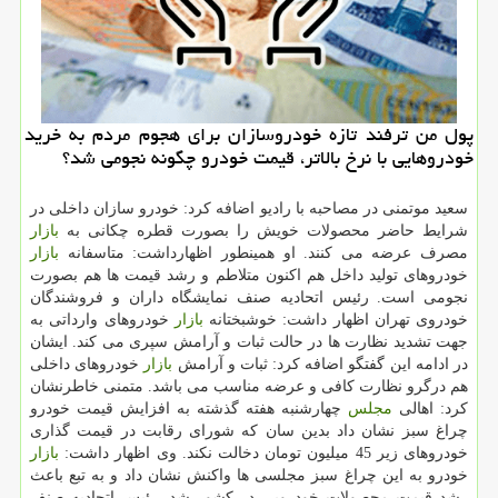
پول من ترفند تازه خودروسازان برای هجوم مردم به خرید
خودروهایی با نرخ بالاتر، قیمت خودرو چگونه نجومی شد؟
سعید موتمنی در مصاحبه با رادیو اضافه كرد: خودرو سازان داخلی در
شرایط حاضر محصولات خویش را بصورت قطره چكانی به
بازار
مصرف عرضه می كنند. او همینطور اظهارداشت: متاسفانه
بازار
خودروهای تولید داخل هم اكنون متلاطم و رشد قیمت ها هم بصورت
نجومی است. رئیس اتحادیه صنف نمایشگاه داران و فروشندگان
خودروی تهران اظهار داشت: خوشبختانه
بازار
خودروهای وارداتی به
جهت تشدید نظارت ها در حالت ثبات و آرامش سپری می كند. ایشان
در ادامه این گفتگو اضافه كرد: ثبات و آرامش
بازار
خودروهای داخلی
هم درگرو نظارت كافی و عرضه مناسب می باشد. متمنی خاطرنشان
كرد: اهالی
مجلس
چهارشنبه هفته گذشته به افزایش قیمت خودرو
چراغ سبز نشان داد بدین سان كه شورای رقابت در قیمت گذاری
خودروهای زیر 45 میلیون تومان دخالت نكند. وی اظهار داشت:
بازار
خودرو به این چراغ سبز مجلسی ها واكنش نشان داد و به تبع باعث
رشد قیمت محصولات خودرویی در كشور شد. رئیس اتحادیه صنف