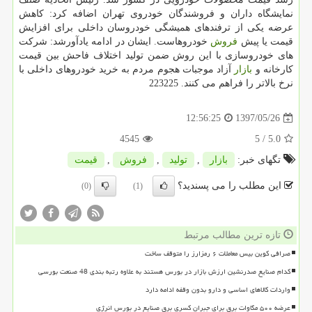
نمایشگاه داران و فروشندگان خودروی تهران اضافه كرد: كاهش
عرضه یكی از ترفندهای همیشگی خودروسان داخلی برای افزایش
قیمت یا پیش
فروش
خودروهاست. ایشان در ادامه یادآورشد: شركت
های خودروسازی با این روش ضمن تولید اختلاف فاحش بین قیمت
كارخانه و
بازار
آزاد موجبات هجوم مردم به خرید خودروهای داخلی با
نرخ بالاتر را فراهم می كنند. 223225
1397/05/26
12:56:25
4545
/ 5
5.0
تگهای خبر:
بازار
,
تولید
,
فروش
,
قیمت
این مطلب را می پسندید؟
(0)
(1)
تازه ترین مطالب مرتبط
صرافی کوین بیس معاملات ۶ رمزارز را متوقف ساخت
کدام صنایع صدرنشین ارزش بازار در بورس هستند به علاوه رتبه بندی 48 صنعت بورسی
واردات کالاهای اساسی و دارو بدون وقفه ادامه دارد
عرضه ۵۰۰ مگاوات برق برای جبران کسری برق صنایع در بورس انرژی