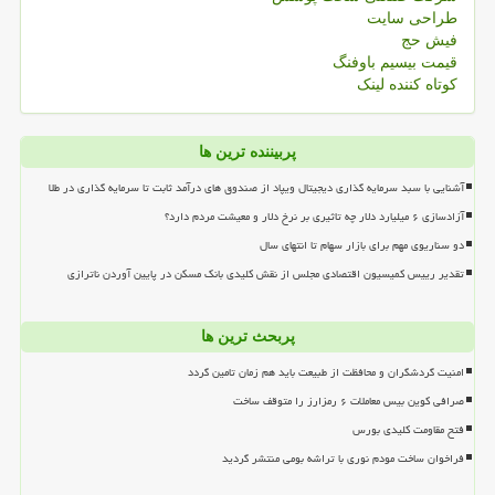
طراحی سایت
فیش حج
قیمت بیسیم باوفنگ
کوتاه کننده لینک
پربیننده ترین ها
آشنایی با سبد سرمایه گذاری دیجیتال ویپاد از صندوق های درآمد ثابت تا سرمایه گذاری در طلا
آزادسازی ۶ میلیارد دلار چه تاثیری بر نرخ دلار و معیشت مردم دارد؟
دو سناریوی مهم برای بازار سهام تا انتهای سال
تقدیر رییس کمیسیون اقتصادی مجلس از نقش کلیدی بانک مسکن در پایین آوردن ناترازی
پربحث ترین ها
امنیت گردشگران و محافظت از طبیعت باید هم زمان تامین گردد
صرافی کوین بیس معاملات ۶ رمزارز را متوقف ساخت
فتح مقاومت کلیدی بورس
فراخوان ساخت مودم نوری با تراشه بومی منتشر گردید