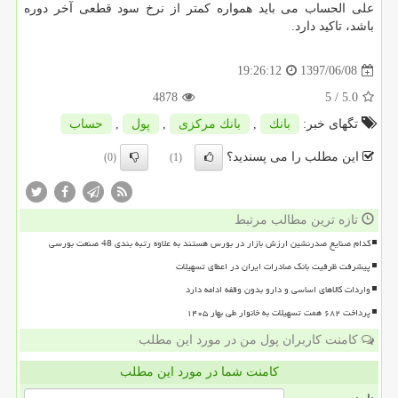
علی الحساب می باید همواره كمتر از نرخ سود قطعی آخر دوره
باشد، تاكید دارد.
1397/06/08
19:26:12
4878
/ 5
5.0
تگهای خبر:
بانك
,
بانك مركزی
,
پول
,
حساب
این مطلب را می پسندید؟
(0)
(1)
تازه ترین مطالب مرتبط
کدام صنایع صدرنشین ارزش بازار در بورس هستند به علاوه رتبه بندی 48 صنعت بورسی
پیشرفت ظرفیت بانک صادرات ایران در اعطای تسهیلات
واردات کالاهای اساسی و دارو بدون وقفه ادامه دارد
پرداخت ۶۸۲ همت تسهیلات به خانوار طی بهار ۱۴۰۵
کامنت کاربران پول من در مورد این مطلب
کامنت شما در مورد این مطلب