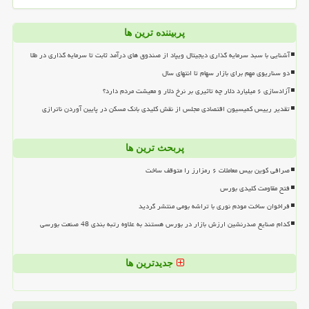
پربیننده ترین ها
آشنایی با سبد سرمایه گذاری دیجیتال ویپاد از صندوق های درآمد ثابت تا سرمایه گذاری در طلا
دو سناریوی مهم برای بازار سهام تا انتهای سال
آزادسازی ۶ میلیارد دلار چه تاثیری بر نرخ دلار و معیشت مردم دارد؟
تقدیر رییس کمیسیون اقتصادی مجلس از نقش کلیدی بانک مسکن در پایین آوردن ناترازی
پربحث ترین ها
صرافی کوین بیس معاملات ۶ رمزارز را متوقف ساخت
فتح مقاومت کلیدی بورس
فراخوان ساخت مودم نوری با تراشه بومی منتشر گردید
کدام صنایع صدرنشین ارزش بازار در بورس هستند به علاوه رتبه بندی 48 صنعت بورسی
جدیدترین ها