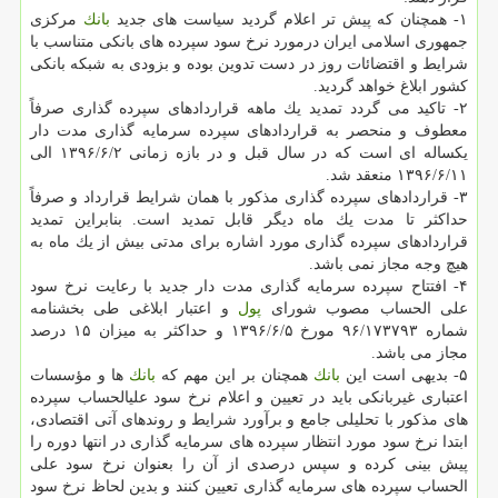
۱- همچنان كه پیش تر اعلام گردید سیاست های جدید
بانك
مركزی
جمهوری اسلامی ایران درمورد نرخ سود سپرده های بانكی متناسب با
شرایط و اقتضائات روز در دست تدوین بوده و بزودی به شبكه بانكی
كشور ابلاغ خواهد گردید.
۲- تاكید می گردد تمدید یك ماهه قراردادهای سپرده گذاری صرفاً
معطوف و منحصر به قراردادهای سپرده سرمایه گذاری مدت دار
یكساله ای است كه در سال قبل و در بازه زمانی ۲‏/۶‏/۱۳۹۶ الی
۱۱‏/۶‏/۱۳۹۶ منعقد شد.
۳- قراردادهای سپرده گذاری مذكور با همان شرایط قرارداد و صرفاً
حداكثر تا مدت یك ماه دیگر قابل تمدید است. بنابراین تمدید
قراردادهای سپرده گذاری مورد اشاره برای مدتی بیش از یك ماه به
هیچ وجه مجاز نمی باشد.
۴- افتتاح سپرده سرمایه گذاری مدت دار جدید با رعایت نرخ سود
علی الحساب مصوب شورای
پول
و اعتبار ابلاغی طی بخشنامه
شماره ۱۷۳۷۹۳‏/۹۶ مورخ ۵‏/۶‏/۱۳۹۶ و حداكثر به میزان ۱۵ درصد
مجاز می باشد.
۵- بدیهی است این
بانك
همچنان بر این مهم كه
بانك
ها و مؤسسات
اعتباری غیربانكی باید در تعیین و اعلام نرخ سود علیالحساب سپرده
های مذكور با تحلیلی جامع و برآورد شرایط و روندهای آتی اقتصادی،
ابتدا نرخ سود مورد انتظار سپرده های سرمایه گذاری در انتها دوره را
پیش بینی كرده و سپس درصدی از آن را بعنوان نرخ سود علی
الحساب سپرده های سرمایه گذاری تعیین كنند و بدین لحاظ نرخ سود