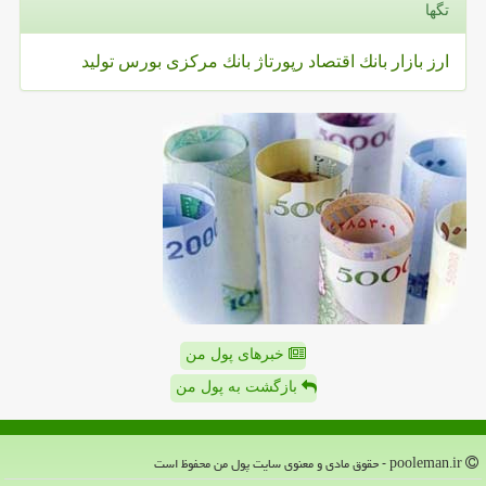
تگها
ارز
بازار
بانك
اقتصاد
رپورتاژ
بانك مركزی
بورس
تولید
خبرهای پول من
بازگشت به پول من
pooleman.ir - حقوق مادی و معنوی سایت پول من محفوظ است