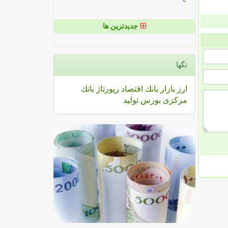
جدیدترین ها
تگها
ارز
بازار
بانك
اقتصاد
رپورتاژ
بانك
مركزی
بورس
تولید