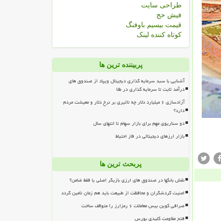
طراحی سایت
فیش حج
قیمت بیسیم باوفنگ
کوتاه کننده لینک
پربیننده ترین ها
آشنایی با سبد سرمایه گذاری دیجیتال ویپاد از صندوق های
درآمد ثابت تا سرمایه گذاری در طلا
آزادسازی ۶ میلیارد دلار چه تاثیری بر نرخ دلار و معیشت مردم
دارد؟
دو سناریوی مهم برای بازار سهام تا انتهای سال
بازار ارزهای دیجیتالی در فاز احتیاط
پربحث ترین ها
نقش بانکها در صندوق های ارزی بازیگر اصلی یا فقط ضامن؟
امنیت گردشگران و محافظت از طبیعت باید هم زمان تامین گردد
صرافی کوین بیس معاملات ۶ رمزارز را متوقف ساخت
فتح مقاومت کلیدی بورس