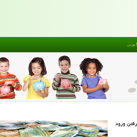
بورس
رفتن ورود