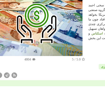
 سخی احمد
گروه صنعتی
یكا بخواهد
تاد چون ما
كزی چندی
هان تسهیل
اسكناس
و
ویت این بخش
4804
/ 5
5.0
زی