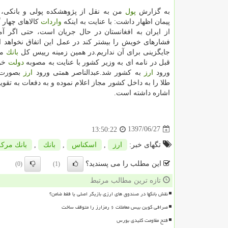
به گزارش
پول
من به نقل از پژوهشكده پولی و بانكی،
پیمان اظهار داشت: با عنایت به اینكه
واردات
كالاهای چهار 
از ایران به افغانستان در حال جریان است، حتی اگر آمر
فشارهای خویش را بیشتر كند در عمل این اتفاق نخواهد اف
جایگزینی برای آن نداریم.در همین زمینه رییس كل
بانك
مر
قبل در نامه ای به وزیر كشور با عنایت به مصوبه
دولت
خوا
ورود
ارز
به كشور شد.عبدالناصر همتی ورود
ارز
بصورت
طلا را به داخل كشور مجاز اعلام نموده و به دفعات به تق
اشاره داشته است.
1397/06/27
13:50:22
تگهای خبر:
ارز
,
اسكناس
,
بانك
,
بانك مرك
این مطلب را می پسندید؟
(0)
(1)
تازه ترین مطالب مرتبط
نقش بانکها در صندوق های ارزی بازیگر اصلی یا فقط ضامن؟
صرافی کوین بیس معاملات ۶ رمزارز را متوقف ساخت
فتح مقاومت کلیدی بورس