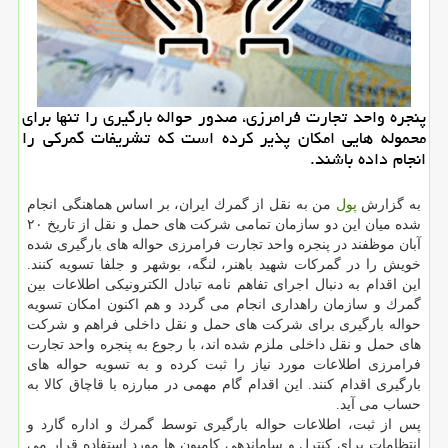
پنجره واحد تجارت فرامرزی، صدور حواله بارگیری را تنها برای
محموله هایی امكان پذیر كرده است كه تشریفات گمركی را
انجام داده باشند.
به گزارش
پول
من به نقل از گمرك ایران، ️بر اساس هماهنگی انجام
شده میان این دو سازمان تمامی شركت های حمل و نقل از تاریخ ۲۰
آبان موظفند در پنجره واحد تجارت فرامرزی حواله های بارگیری شده
خویش را در گمركات شهید باهنر، لنگه، بوشهر و جلفا تسویه كنند.
این اقدام به دنبال اجرای تفاهم نامه تبادل الكترونیكی اطلاعات بین
گمرك و سازمان راهداری انجام می گردد و هم اكنون امكان تسویه
حواله بارگیری برای شركت های حمل و نقل داخلی فراهم و شركت
های حمل و نقل داخلی ملزم شده اند، با رجوع به پنجره واحد تجارت
فرامرزی اطلاعات مورد نیاز را ثبت كرده و به تسویه حواله های
بارگیری اقدام كنند. این اقدام گام مهمی در مبارزه با قاچاق كالا به
حساب می آید.
️پس از ثبت، اطلاعات حواله بارگیری توسط گمرك و اداره گارد و
انتظامات برای كنترل و ساماندهی كامیون ها مورد استفاده قرار می