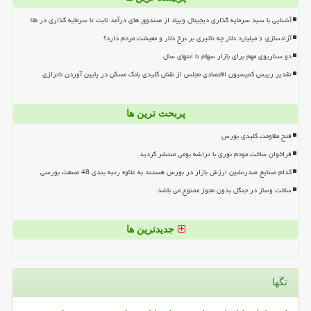
آشنایی با سبد سرمایه گذاری دیجیتال ویپاد از صندوق های درآمد ثابت تا سرمایه گذاری در طلا
آزادسازی ۶ میلیارد دلار چه تاثیری بر نرخ دلار و معیشت مردم دارد؟
دو سناریوی مهم برای بازار سهام تا انتهای سال
تقدیر رییس کمیسیون اقتصادی مجلس از نقش کلیدی بانک مسکن در پایین آوردن ناترازی
پربحث ترین ها
فتح مقاومت کلیدی بورس
فراخوان ساخت مودم نوری با تراشه بومی منتشر گردید
کدام صنایع صدرنشین ارزش بازار در بورس هستند به علاوه رتبه بندی 48 صنعت بورسی
ساخت وساز در جنگل بدون مجوز ممنوع می باشد
جدیدترین ها
تگها