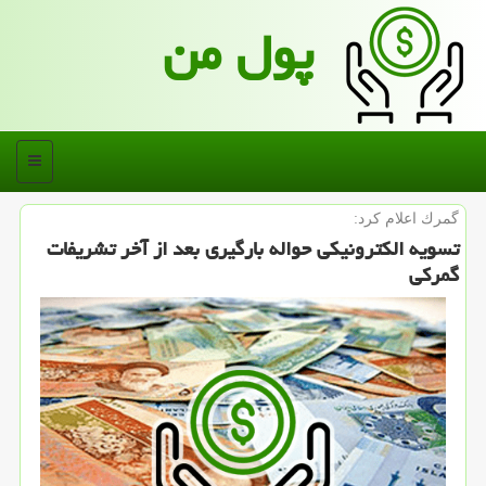
پول من
منو
گمرك اعلام كرد:
تسویه الكترونیكی حواله بارگیری بعد از آخر تشریفات
گمركی