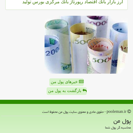
ارز
بازار
بانك
اقتصاد
رپورتاژ
بانك مركزی
بورس
تولید
خبرهای پول من
بازگشت به پول من
pooleman.ir - حقوق مادی و معنوی سایت پول من محفوظ است
پول من
محاسبه گر پول شما