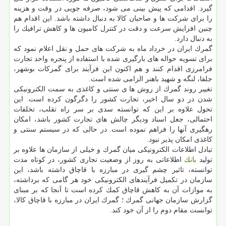
گیرد. اقدامی كه پیش بینی می شود، صرفه جویی در وقت و هزینه
را برای شركت ها و صاحبان كالا به دنبال داشته باشد. این اقدام هم
چنین افزایش سرعت و دقت در كنترل كامیون ها و كاهش ترافیك را
به دنبال دارد.
گمرك ایران در خرداد ماه به شركت های حمل و نقل اعلام نمود كه
برای تسویه حواله های بارگیری شده با استفاده از پنجره واحد تجارت
فرامرزی اقدام كنند و هم اكنون این فرآیند برای گمركات بوشهر،
جلفا، لنگه و شهید باهنر الزامی شده است.
️تغییر روند گمرك از روش ها ی سنتی و كاغذی به سمت الكترونیكی
شدن در دو سال اخیر، تجارت كشور را دگرگون كرده است. این
تحول علاوه بر این كه توانسته سدی بر سر راه تقلب، تخلفات
احتمالی، جعل اسناد ودیگر چالش های تجارت كشور باشد، امكان
رهگیری آنها را فراهم نموده است. در حالی كه در سیستم سنتی و
كاغذی امكان پذیر نبود.
️تبادل اطلاعات الكترونیكی میان گمرك و خیلی از سازمان ها علاوه بر
تولید
بانك
اطلاعاتی به روز از وضعیت تجاری كشور، در كوتاه مدت
توانسته، تاثیر چشم گیری در مبارزه با قاچاق داشته باشد، این
سازمان در تكمیل فرآیندهای الكترونیكی خود هر گامی كه برداشته،
به موازات آن به كاهش قاچاق كمك كرده است تا آنجا كه بر مبنای
گزارش سازمان جهانی گمرك ؛ گمرك ایران در مبارزه با قاچاق كالا،
توانست مقام دوم را از آن خود كند.