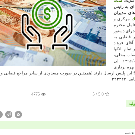
ر سایت
سكه
 ای به رئیس
ای مدیران
ك
مركزی و
امل محترم
رای دستور
ر قضایی به
آقای فرهاد
د یوسفعلی در تمام بانكها
صات محلی،
مقصد از تاریخ ۱۳۹۶/۰۵/۰۱ الی
ت بهره برداری
به قید فوریت با استفاده از ایمیل fata_fateb@cyberpolice.ir این پلیس ارسال دارند.(همچنین در صورت مسدودی از سایر مراجع قض
۲۲۳۲۲
4775
/ 5
5.0
ولید