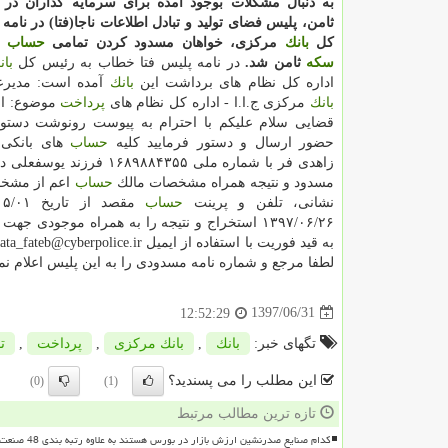
به دنبال مشكلات بوجود آمده برای سرمایه گذاران د
ثامن، پلیس فضای تولید و تبادل اطلاعات ناجا(فتا) در نامه
كل
بانك
مركزی، خواهان مسدود كردن تمامی
حساب
ه
سكه
ثامن شد.
در نامه پلیس فتا خطاب به رئیس كل
بان
اداره كل نظام های برداشت این
بانك
آمده است: مدیرع
بانك
مركزی ج.ا.ا - اداره كل نظام های
پرداخت
موضوع: اج
قضایی سلام علیكم با احترام به پیوست رونوشت دستو
حضور ارسال و دستور فرمایید كلیه
حساب
های بانكی 
زاهدی فر با شماره ملی ۱۶۸۹۸۸۴۳۵۵ فرزن
مسدود و نتیجه همراه مشخصات مالك
حساب
اعم از مشخ
نشانی، تلفن و پرینت
حساب
۱۳۹۷/۰۶/۲۶ استخراج و نتیجه را به همراه موجودی جه
لطفا مرجع و شماره نامه مسدودی را به این پلیس اعلام نمایید. ۴
1397/06/31
12:52:29
تگهای خبر:
بانك
,
بانك مركزی
,
پرداخت
,
ت
این مطلب را می پسندید؟
(0)
(1)
تازه ترین مطالب مرتبط
کدام صنایع صدرنشین ارزش بازار در بورس هستند به علاوه رتبه بندی 48 صنعت بورسی