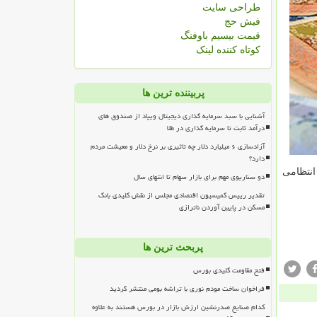
طراحی سایت
فیش حج
قیمت بیسیم باوفنگ
کوتاه کننده لینک
پربیننده ترین ها
آشنایی با سبد سرمایه گذاری دیجیتال ویپاد از صندوق های
درآمد ثابت تا سرمایه گذاری در طلا
آزادسازی ۶ میلیارد دلار چه تاثیری بر نرخ دلار و معیشت مردم
دارد؟
ایی و انتظامی
دو سناریوی مهم برای بازار سهام تا انتهای سال
تقدیر رییس کمیسیون اقتصادی مجلس از نقش کلیدی بانک
مسکن در پایین آوردن ناترازی
پربحث ترین ها
فتح مقاومت کلیدی بورس
فراخوان ساخت مودم نوری با تراشه بومی منتشر گردید
کدام صنایع صدرنشین ارزش بازار در بورس هستند به علاوه