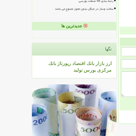
رتبه بندی 48 صنعت بورسی
ساخت وساز در جنگل بدون مجوز ممنوع می باشد
جدیدترین ها
تگها
ارز
بازار
بانك
اقتصاد
رپورتاژ
بانك
مركزی
بورس
تولید