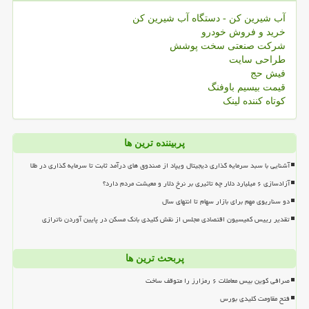
آب شیرین کن - دستگاه آب شیرین کن
خرید و فروش خودرو
شرکت صنعتی سخت پوشش
طراحی سایت
فیش حج
قیمت بیسیم باوفنگ
کوتاه کننده لینک
پربیننده ترین ها
آشنایی با سبد سرمایه گذاری دیجیتال ویپاد از صندوق های درآمد ثابت تا سرمایه گذاری در طلا
آزادسازی ۶ میلیارد دلار چه تاثیری بر نرخ دلار و معیشت مردم دارد؟
دو سناریوی مهم برای بازار سهام تا انتهای سال
تقدیر رییس کمیسیون اقتصادی مجلس از نقش کلیدی بانک مسکن در پایین آوردن ناترازی
پربحث ترین ها
صرافی کوین بیس معاملات ۶ رمزارز را متوقف ساخت
فتح مقاومت کلیدی بورس