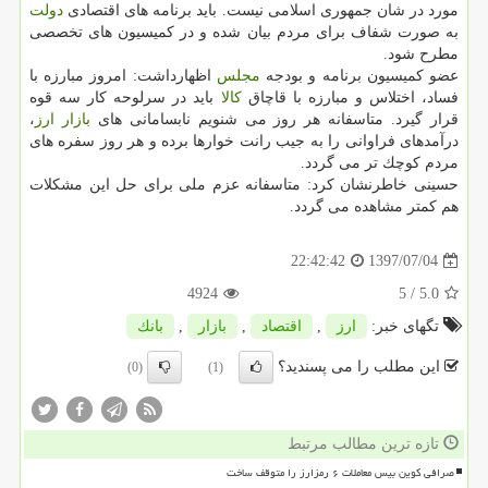
مورد در شان جمهوری اسلامی نیست. باید برنامه های اقتصادی
دولت
به صورت شفاف برای مردم بیان شده و در كمیسیون های تخصصی
مطرح شود.
عضو كمیسیون برنامه و بودجه
مجلس
اظهارداشت: امروز مبارزه با
فساد، اختلاس و مبارزه با قاچاق
كالا
باید در سرلوحه كار سه قوه
قرار گیرد. متاسفانه هر روز می شنویم نابسامانی های
بازار
ارز
،
درآمدهای فراوانی را به جیب رانت خوارها برده و هر روز سفره های
مردم كوچك تر می گردد.
حسینی خاطرنشان كرد: متاسفانه عزم ملی برای حل این مشكلات
هم كمتر مشاهده می گردد.
1397/07/04
22:42:42
4924
/ 5
5.0
تگهای خبر:
ارز
,
اقتصاد
,
بازار
,
بانك
این مطلب را می پسندید؟
(0)
(1)
تازه ترین مطالب مرتبط
صرافی کوین بیس معاملات ۶ رمزارز را متوقف ساخت