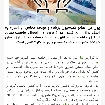
پول من: عضو كمیسیون برنامه و بودجه مجلس، با اشاره به
اینكه تراز ارزی كشور در ۶ ماهه اول امسال وضعیت بهتری
از قبل داشته است، اظهار داشت: نوسانات بازار ارز نشان
دهنده عدم مدیریت و تصمیم های غیركارشناسی است.
به گزارش
پول
من به نقل از مهر، در جلسه علنی امروز چهارشنبه
مجلس
شورای اسلامی، محمد حسینی نماینده تفرش و آشتیان در
نطق میان دستور تصریح كرد: با عنایت به بحران های اقتصادی در
كشور كه نگرانی های فراوانی را برای ملت عزیز بوجود آورده است،
متاسفانه
دولت
اقدامات مهم برای رفع این مشكلات را كمتر انجام
می دهد.
وی افزود: امروز كه دشمن تحریم هایی را به كشور تحمیل كرده و
حوزه معیشت و اشتغال را نشانه گرفته و اتاق ضدایرانی را تشكیل
داده است، به خزانه داری آمریكا ماموریت داده است تا با تك تك
شركت های طرف قرارداد با ایران مذاكره كند.
حسینی اظهار داشت:
دولت
هیچ اقدام موثری برای دفع این توطئه ها