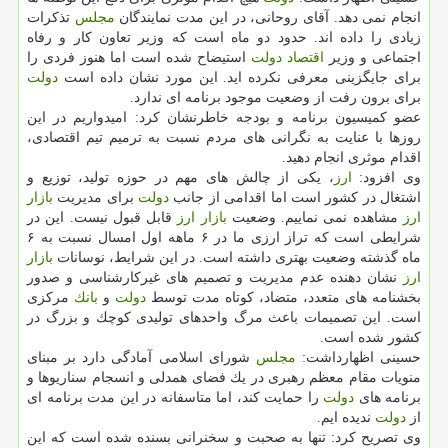
انجام نمی دهد. آقای روحانی، در این مدت نمایندگان
مجلس
تذكرات
زیادی را داده اند. حدود دو ماه است كه وزیر تعاون كار و رفاه
اجتماعی و وزیر
اقتصاد
دولت
استیضاح شده است اما هنوز فردی را
برای جایگزینی معرفی نكرده اید. این مورد نشان داده است
دولت
برای برون رفت از وضعیت موجود برنامه ای ندارد.
عضو كمیسیون برنامه و بودجه خاطرنشان كرد: امیدواریم در این
روزها با عنایت به نگرانی های مردم نسبت به ترمیم تیم اقتصادی،
اقدام موثری انجام دهید.
وی افزود:
ارز
، یكی از چالش های مهم در حوزه تولید، توزیع و
اشتغال در كشور است اما اقدامی از جانب
دولت
برای مدیریت
بازار
ارز
مشاهده نمی نماییم. وضعیت
بازار
ارز
قابل قبول نیست. این در
شرایطی است كه تراز ارزی ما در ۶ ماهه اول امسال نسبت به ۶
ماه گذشته وضعیت بهتری داشته است. در این شرایط، نوسانات
بازار
ارز
نشان دهنده عدم مدیریت و تصمیم های غیركارشناسی و صدور
بخشنامه های متعدد، متضاد، كوتاه مدت توسط
دولت
و
بانك
مركزی
است. این تصمیمات باعث مرگ واحدهای تولیدی كوچك و بزرگ در
كشور شده است.
حسینی اظهارداشت:
مجلس
شورای اسلامی آمادگی دارد بر مبنای
منویات مقام معظم رهبری در یك فضای همدلی و انسجام سناریوها و
برنامه های
دولت
را حمایت كند، اما متاسفانه در این مدت برنامه ای
از
دولت
ندیده ایم.
وی تصریح كرد: تنها به صحبت و سخنرانی بسنده شده است كه این