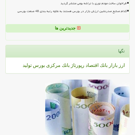
فراخوان ساخت مودم نوری با تراشه بومی منتشر گردید
کدام صنایع صدرنشین ارزش بازار در بورس هستند به علاوه رتبه بندی 48 صنعت بورسی
جدیدترین ها
تگها
ارز
بازار
بانك
اقتصاد
رپورتاژ
بانك مركزی
بورس
تولید