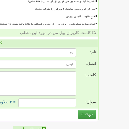
نقش بانکها در صندوق های ارزی بازیگر اصلی یا فقط ضامن؟
صرافی کوین بیس معاملات ۶ رمزارز را متوقف ساخت
فتح مقاومت کلیدی بورس
کدام صنایع صدرنشین ارزش بازار در بورس هستند به علاوه رتبه بندی 48 صنعت بورسی
کامنت کاربران پول من در مورد این مطلب
کا
نام:
ایمیل:
کامنت:
سوال:
= ۴ بعلاوه ۴