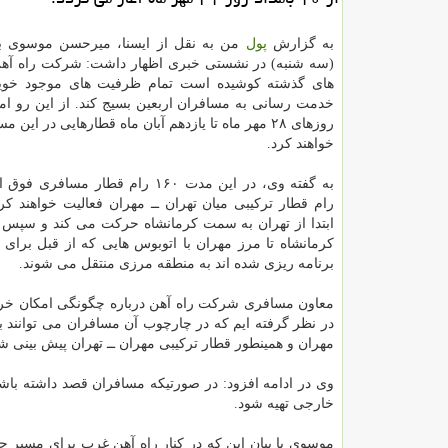
به گزارش
پول
من به نقل از ایسنا، میرحسن موسوی با
(سه شنبه) در نشستی خبری اظهار داشت: شركت راه آهن
های گذشته كوشیده است تمام ظرفیت های موجود خوی
خدمت رسانی به مسافران اربعین بسیج كند. از این رو ام
روزهای ۲۸ مهر ماه تا یازدهم آبان ماه قطارهایی در این 
خواهند كرد.
رام قطار تركیبی میان تهران ــ مهران فعالیت خواهند كر
ابتدا از تهران به سمت كرمانشاه حركت می كند و سپس 
كرمانشاه تا مرز مهران با اتوبوس هایی كه از قبل برای 
برنامه ریزی شده اند به منطقه مرزی منتقل می شوند.
معاون مسافری شركت راه آهن درباره چگونگی امكان خرید 
در نظر گرفته ایم كه در چارچوب آن مسافران می توانند ب
مهران و همینطور قطار تركیبی مهران ــ تهران پیش بینی 
وی در ادامه افزود: در صورتیكه مسافران قصد داشته باشند
خارجی تهیه شود.