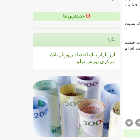
اه خرمشهر ــ شلمچه فعالیت
جدیدترین ها
 گرفته كه نسبت
تگها
یت قیمت
 خرید بلیت اقدام
ارز
بازار
بانك
اقتصاد
رپورتاژ
بانك
مركزی
بورس
تولید