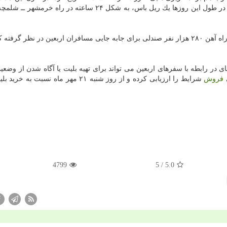
قطار فوق العاده برای مسیر جنوب پیش بینی شده است و در طول این روزها یك ریل باس، به شكل ۲۴ ساعته در ر
به گفته معاون مسافری شركت راه آهن در اربعین امسال راه آهن ۲۸۰ هزار نفر صندلی برای جابه جایی مسافران اربعین در نظر
در رابطه با سفرهای اربعین می تواند برای تهیه بلیت یا آگاه شدن از وضع
فروش
شرایط را ارزیابی كرده و از روز شنبه ۲۱ مهر ماه نسبت به
4799
/ 5
5.0