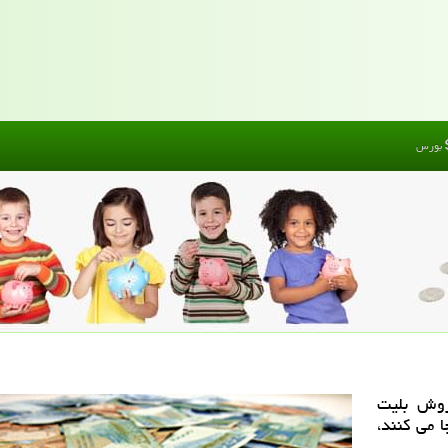
بورس
روش بلیت
جابجا می كنند،