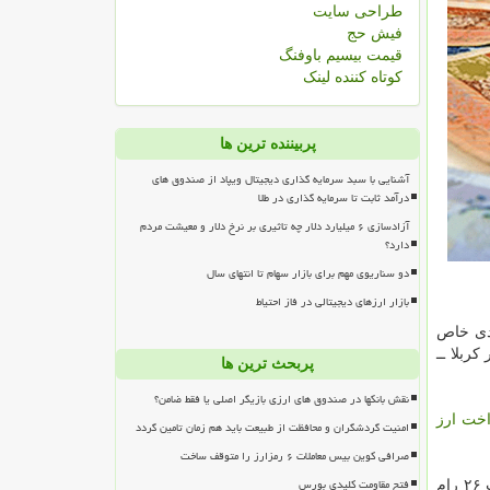
طراحی سایت
فیش حج
قیمت بیسیم باوفنگ
کوتاه کننده لینک
پربیننده ترین ها
آشنایی با سبد سرمایه گذاری دیجیتال ویپاد از صندوق های
درآمد ثابت تا سرمایه گذاری در طلا
آزادسازی ۶ میلیارد دلار چه تاثیری بر نرخ دلار و معیشت مردم
دارد؟
دو سناریوی مهم برای بازار سهام تا انتهای سال
بازار ارزهای دیجیتالی در فاز احتیاط
ادی خاص
ربلا ــ
پربحث ترین ها
نقش بانکها در صندوق های ارزی بازیگر اصلی یا فقط ضامن؟
اخت
ارز
امنیت گردشگران و محافظت از طبیعت باید هم زمان تامین گردد
صرافی کوین بیس معاملات ۶ رمزارز را متوقف ساخت
فتح مقاومت کلیدی بورس
موسوی با بیان این كه در كنار راه آهن غرب برای مسیر جنوب هم برنامه ریزی هایی صورت گرفته است، تصریح كرد: در طول این مدت ۲۶ رام