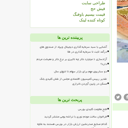
طراحی سایت
فیش حج
قیمت بیسیم باوفنگ
کوتاه کننده لینک
پربیننده ترین ها
آشنایی با سبد سرمایه گذاری دیجیتال ویپاد از صندوق های
درآمد ثابت تا سرمایه گذاری در طلا
آزادسازی ۶ میلیارد دلار چه تاثیری بر نرخ دلار و معیشت مردم
دارد؟
دو سناریوی مهم برای بازار سهام تا انتهای سال
تقدیر رییس کمیسیون اقتصادی مجلس از نقش کلیدی بانک
مسکن در پایین آوردن ناترازی
پربحث ترین ها
فتح مقاومت کلیدی بورس
فراخوان ساخت مودم نوری با تراشه بومی منتشر گردید
کدام صنایع صدرنشین ارزش بازار در بورس هستند به علاوه