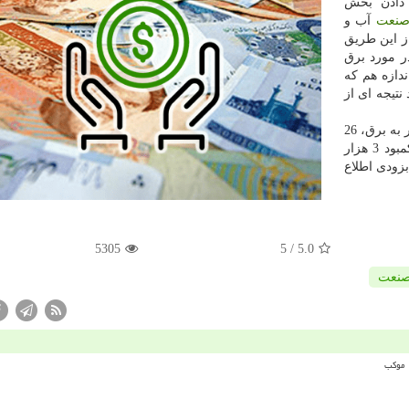
ادن بخش
نعت
آب و
از این طریق
ر مورد برق
ندازه هم كه
تیجه ای از
وزیر نیرو تصریح كرد: برای تأمین نیاز 8هزار مگاواتی كشور به برق، 26
نیروگاه جدید در دست راه اندازی است، همینطور برای كمبود 3 هزار
ده كه بزودی اطلاع
5305
/ 5
5.0
نعت