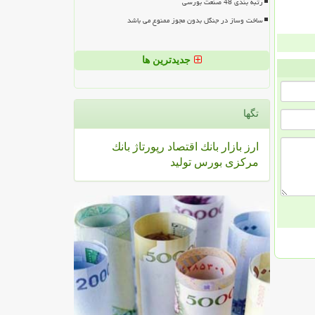
رتبه بندی 48 صنعت بورسی
ساخت وساز در جنگل بدون مجوز ممنوع می باشد
جدیدترین ها
تگها
ارز
بازار
بانك
اقتصاد
رپورتاژ
بانك
مركزی
بورس
تولید