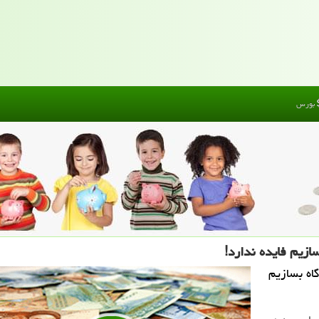
بورس
ازیم فایده ندارد!
اه بسازیم