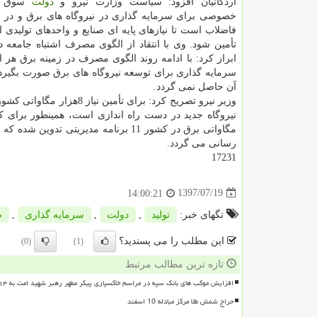
اردكانیان افزود: سیاست وزارت نیرو و
دولت
سوق د
خصوصی برای سرمایه گذاری در نیروگاه های برق و در
ص
فاضلاب است تا نیازهای پایه ای صنایع و واحدهای تولیدی 
تأمین شود. وی با انتقاد از الگوی مصرف اشتباه جامعه د
ابراز كرد: با ادامه روند الگوی مصرف در زمینه برق هر ا
سرمایه گذاری برای توسعه نیروگاه های برق صورت بگیرد ن
آن حاصل نمی گردد.
مگاواتی برق در كشور 11 برنامه مدیریتی تدوین ش
رسانی می گردد.
17231
1397/07/19
14:00:21
تگهای خبر:
تولید
,
دولت
,
سرمایه گذاری
,
ص
این مطلب را می پسندید؟
(0)
(1)
تازه ترین مطالب مرتبط
افزایش موکب های بانک سپه در مراسم خاکسپاری پیکر مطهر رهبر شهید امت به ۱۴ موکب
حراج شمش طلا مرکز مبادله 10 اسفند