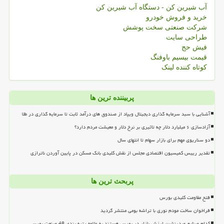
آب شیرین کن - دستگاه آب شیرین کن
خرید و فروش خودرو
شرکت صنعتی سخت پوشش
طراحی سایت
فیش حج
قیمت بیسیم باوفنگ
کوتاه کننده لینک
پربیننده ترین ها
آشنایی با سبد سرمایه گذاری دیجیتال ویپاد از صندوق های درآمد ثابت تا سرمایه گذاری در طلا
آزادسازی ۶ میلیارد دلار چه تاثیری بر نرخ دلار و معیشت مردم دارد؟
دو سناریوی مهم برای بازار سهام تا انتهای سال
تقدیر رییس کمیسیون اقتصادی مجلس از نقش کلیدی بانک مسکن در پایین آوردن ناترازی
پربحث ترین ها
فتح مقاومت کلیدی بورس
فراخوان ساخت مودم نوری با تراشه بومی منتشر گردید
کدام صنایع صدرنشین ارزش بازار در بورس هستند به علاوه رتبه بندی 48 صنعت بورسی