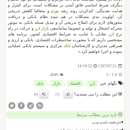
دیگرف شرط اساسی فائق آمدن بر مشكلات است. برای كنترل و
هدایت نقدینگی، كندكردن روند رشد
تورم
و متعاقبا كاهش تدریجی
آن، اولویت بندی مشكلات در هم تنیده نظام بانكی و دریافت
مجوزهای لازم برای اصلاح تدریجی آن و تبدیل شبكه بانكی به موتور
محركه اشتغال و تولید و خصوصا ساماندهی
بازار
ارز
و حركت در راه
نرخ
ارز
تعادلی با عنایت به شرایط اقتصادی كشور، برنامه های
مشخصی داریم كه با مشورت صاحبنظرات اقتصادی، بانكی و ارزی و
همراهی مدیران و كارشناسان
بانك
مركزی و سیستم بانكی عملیاتی
نموده و اجرا خواهیم كرد.»
1397/07/21
14:19:52
4849
/ 5
5.0
تگهای خبر:
ارز
,
اقتصاد
,
بازار
,
بانك
این مطلب را می پسندید؟
(0)
(1)
تازه ترین مطالب مرتبط
فتح مقاومت کلیدی بورس