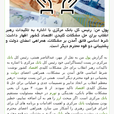
پول من: رئیس كل بانك مركزی با اشاره به تاكیدات رهبر
انقلاب برای حل مشكلات كلیدی اقتصاد كشور اظهار داشت:
شرط اساسی فائق آمدن بر مشكلات، همراهی اعضای دولت و
پشتیبانی دو قوه محترم دیگر است.
به گزارش
پول
من به نقل از مهر، عبدالناصر همتی، رئیس كل
بانك
مركزی در پست اینستاگرامی خود رئیس كل
بانك
مركزی با اشاره به
تاكیدات رهبر انقلاب برای حل مشكلات كلیدی
اقتصاد
كشور نوشت:
شرط اساسی فائق آمدن بر مشكلات، همراهی اعضای
دولت
و
پشتیبانی دو قوه محترم دیگر است. همتی در این پست نوشت: «رهبر
معظم انقلاب بر اتخاذ تدابیر و تصمیمات جدی و عملیاتی برای حل ۵
مشكل كلیدی
اقتصاد
تاكید نمودند. از ۵ مورد، ۳ مورد آن یعنی
مشكلات نظام بانكی، نقدینگی و
تورم
در حیطه مسئولیت مستقیم
بانك
مركزی است. اگر مبحث
ارز
را هم به آن اضافه نماییم، خطیر
بودن مسئولیت
بانك
مركزی و اهمیت اقدامات و برنامه های آن برای
اجرای فرامین رهبری را آشكار می سازد. همراهی اعضای محترم
دولت
در پیشبرد سیاست های
بانك
مركزی و پشتیبانی دو قوه محترم