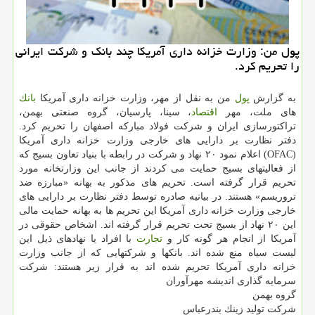
پول من: وزارت خزانه داری آمریكا چند بانك و شركت ایرانی
را تحریم كرد.
به گزارش
پول
من به نقل از مهر، وزارت خزانه داری آمریكا
بانك
های ملت، مهر
اقتصاد
، سینا، پارسیان، گروه صنعتی بهمن،
تراكتورسازی ایران و شركت فولاد مباركه اصفهان را تحریم كرد.
دفتر نظارت بر دارایی های خارجی وزارت خزانه داری آمریكا
(OFAC) اعلام نمود ۲۰ نهاد و شركت در رابطه با بنیاد تعاون بسیج كه
از فعالیتهای بسیج حمایت می كردند از جانب این وزارتخانه مورد
تحریم قرار گرفته است. تحریم های مذكور به بهانه «مبارزه ضد
تروریسم» هستند. در بیانیه صادره توسط دفتر نظارت بر دارایی های
خارجی وزارت خزانه داری آمریكا این تحریم ها به بهانه حمایت مالی
این ۲۰ نهاد از بسیج تحت تحریم قرار گرفته اند. اشخاص حقوقی در
آمریكا از انجام هر گونه كار و
تجارت
با افراد یا نهادهای ذیل این
لیست سیاه منع شده اند. بانكها و شركتهایی كه از جانب وزارت
خزانه داری آمریكا تحریم شده اند به قرار زیر هستند: شركت
سرمایه گذاری اندیشه مهرآوران
گروه بهمن
شركت تولید زینك بندرعباس