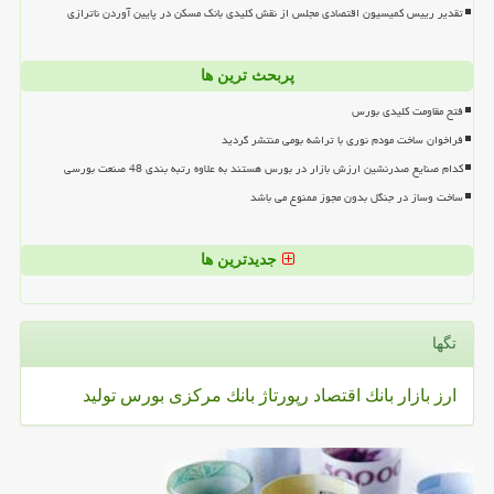
تقدیر رییس کمیسیون اقتصادی مجلس از نقش کلیدی بانک مسکن در پایین آوردن ناترازی
پربحث ترین ها
فتح مقاومت کلیدی بورس
فراخوان ساخت مودم نوری با تراشه بومی منتشر گردید
کدام صنایع صدرنشین ارزش بازار در بورس هستند به علاوه رتبه بندی 48 صنعت بورسی
ساخت وساز در جنگل بدون مجوز ممنوع می باشد
جدیدترین ها
تگها
ارز
بازار
بانك
اقتصاد
رپورتاژ
بانك مركزی
بورس
تولید