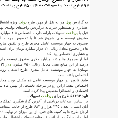
۴۹۴طرح تایید و تسهیلات به ۴۵۰۲۴طرح پرداخت گردید.
به گزارش
پول
من به نقل از مهر، طرح
دولت
ویژه اشتغال
عشایری و همینطور سرمایه درگردش واحدهای تولیدی به
قبل با
پرداخت
تسهیلات یارانه دار، با اختصاص ۱.۵ میلیارد
صندوق توسعه ملی شروع شد تا با تخصیص مرحله ای 
صندوق به چهار موسسه عامل مجری طرح و تلفیق منابع
ها در مجموع معادل ریالی ۱۲ هزار میلیارد تومان 
و عشایری اختصاص پیدا كند.
درصد از این منابع یعنی معادل ریالی ۷۵۰ میلیون
دلار
(
تومان) به چهار موسسه عامل مجری طرح اشتغال روس
اختصاص یافته است.
طبق قانون این چهار موسسه عامل هم مكلف بودند معادل 
اختصاص دهند؛ ازاین رو در مرحله نخست، از بهمن ماه سال قبل تا كنون ۶ هزار
اقتصادی و اشتغالزا تخصیص پیدا كرده است.
تایید ۵۱۴۹۴ طرح برای
پرداخت
تسهیلات
آبان امسال، تعداد ۲۴۵ هزار و ۶۸۳ طرح از جانب متقاضیان برای دریافت تسهیلات اشتغال به
ارجاع طرح ها به كمیته های فنی، از این میزان در نهایت ۱۲۶ هزار و ۵۰۹ طرح در كمیته های فنی تایید و به موسسات عامل ارسال شد.
اما برای جلوگیری از انحراف منابع تسهیلات اشتغال، طرح 