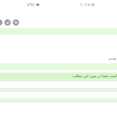
4792
/ 5
5.0
منت شما در مورد این مطلب