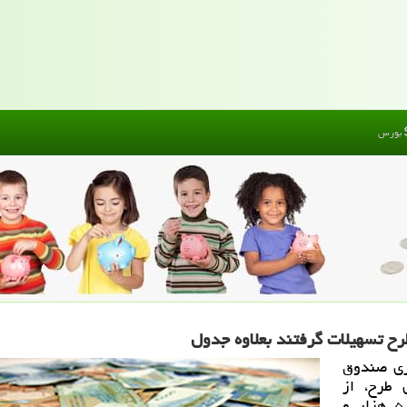
بورس
ابع ۱.۵میلیارد دلاری صندوق
 ازاجرای طرح، از
۱۲۶هزار و۵۰۹طرح ارسال شده به بانك ها، ۵۱ هزار و