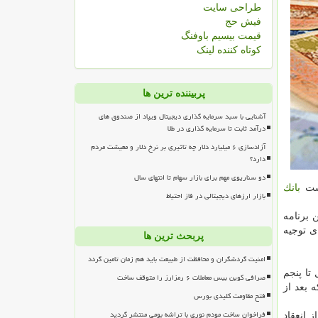
طراحی سایت
فیش حج
قیمت بیسیم باوفنگ
کوتاه کننده لینک
پربیننده ترین ها
آشنایی با سبد سرمایه گذاری دیجیتال ویپاد از صندوق های
درآمد ثابت تا سرمایه گذاری در طلا
آزادسازی ۶ میلیارد دلار چه تاثیری بر نرخ دلار و معیشت مردم
دارد؟
دو سناریوی مهم برای بازار سهام تا انتهای سال
پست
بانك
بازار ارزهای دیجیتالی در فاز احتیاط
 برنامه
ی توجیه
پربحث ترین ها
امنیت گردشگران و محافظت از طبیعت باید هم زمان تامین گردد
 ۹ ماهه بهمن ماه سال قبل تا پنجم
صرافی کوین بیس معاملات ۶ رمزارز را متوقف ساخت
بعد از
فتح مقاومت کلیدی بورس
فراخوان ساخت مودم نوری با تراشه بومی منتشر گردید
 انعقاد