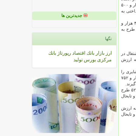
قرارداد با متقاضی مجدد از نظر توجیه اقتصادی و اشتغالزا بودن، مورد بررسی قرار می گیرند كه بر این اساس از مجموع بالغ بر ۱۲۶ هزار و ۵۰۰
اختی به
جدیدترین ها
از مجموع ۵۱۴۹۴ طرح اشتغال مصوب به ارزش ۶۶۸۵ میلیارد تومان، تعداد قراردادهای منعقد شده بین موسسات عامل با متقاضیان ۴۷ هزار و
۲۴ طرح به ارزش ۵۳۴۵ میلیارد و ۲۰۰ میلیون تومان بوده است. همینطور از تعداد كل قراردادهای منعقد شده، تسهیلات ۴۵ هزار و ۲۴ طرح به
تگها
ارز
بازار
بانك
اقتصاد
رپورتاژ
بانك
تغال در
مركزی
بورس
تولید
 بر مبنای آخرین گزارشگیری، تسهیلات ۱۴ هزار و ۴۰۴ طرح به ارزش
وستایی و عشایری را
توسعه تعاون ۱۰ هزار و ۷۵۲
یرند.
می آید، تابحال ۱۸ هزار و ۵۲۱ طرح
قاضیان شده و تابحال
ر و ۸۱۶ طرح به ارزش
تج به قرارداد و تابحال