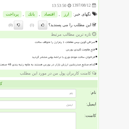
1397/08/12
13:53:50
تگهای خبر:
ارز
,
اقتصاد
,
بانك
,
پرداخت
این مطلب را می پسندید؟
(0)
(1)
تازه ترین مطالب مرتبط
صرافی کوین بیس معاملات ۶ رمزارز را متوقف ساخت
فتح مقاومت کلیدی بورس
فراخوان ساخت مودم نوری با تراشه بومی منتشر گردید
کدام صنایع صدرنشین ارزش بازار در بورس هستند به علاوه رتبه بندی 48 صنعت بورسی
کامنت کاربران پول من در مورد این مطلب
کا
نام:
ایمیل:
کامنت: