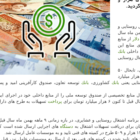
 روستایی و
من ماه سال
دلار
از منابع
منابع این
 داخلی
بانك
برای اشتغال روستایی
اما از مجموع منابع ۱.۵ میلیارد دلاری صندوق توسعه ملی، تابحال ۵۰
۳ هزار میلیارد
تایی یعنی
بانك
كشاورزی،
بانك
توسعه تعاون، صندوق كارآفرینی امید و 
منابع تخصیصی از صندوق توسعه ملی را از منابع داخلی خود در اجرای این
 میلیارد تومان برای
پرداخت
تسهیلات به طرح های دارا
بر اساس اطلاعات دریافتی از آخرین گزارشگیری عملكرد برنامه اشتغال روستایی و عشایری، در بازه زمانی
دستگاه
های اجرایی ارسال شده است كه 
های تایید شده در كمیته های فنی بعد از ارسال به موسسات عامل نیز، قبل از