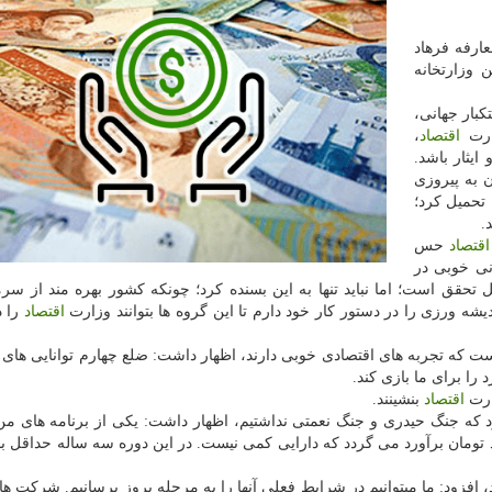
ارفه فرهاد
 وزارتخانه
كبار جهانی،
ارت
اقتصاد
،
ایثار باشد.
 به پیروزی
 تحمیل كرد؛
.
اقتصاد
حس
نی خوبی در
ل تحقق است؛ اما نباید تنها به این بسنده كرد؛ چونكه كشور بهره مند از سرم
ه ورزی را در دستور كار خود دارم تا این گروه ها بتوانند وزارت
اقتصاد
را د
 است كه تجربه های اقتصادی خوبی دارند، اظهار داشت: ضلع چهارم توانایی های
ا برای ما بازی كند.
ارت
اقتصاد
بنشینند.
بود كه جنگ حیدری و جنگ نعمتی نداشتیم، اظهار داشت: یكی از برنامه های م
افزود: ما میتوانیم در شرایط فعلی آنها را به مرحله بروز برسانیم. شركت ها