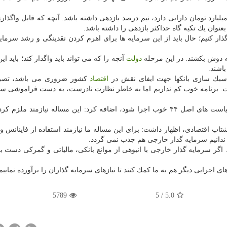
یارد تومان دارایی دارد، نیم درصد بازدهی داشته باشد. آنچه كه قابل واگذا
عنوان یك تكیه گاه حداكثر بازدهی را داشته باشد.
ار كنیم؛ حال باید از این سرمایه ها برای اهرم كردن نقدینگی و رشد سرمای
به دوش بكشند. در این مرحله
دولت
آنچه را كه می تواند باید واگذار كند؛ باید این
باشند.
ی سبك سازی بانكها جهت ایفای نقش در
اقتصاد
كشور ضروری می باشد، تصری
ست. برنامه خوب كم نداریم اما به خاطر نظارت نادرست، به دست فراموشی س
وی با اشاره به اینكه برای خصوصی سازی درست باید سیاست های اصل ۴۴ خوب اجرا شود، اضافه كرد: این مساله نیازمن
اب اقتصادی، اظهار داشت: برای این مساله ما نیازمند استفاده از فاینانس و
 ندانیم سرمایه گذار خارجی هم جذب نمی گردد.
م. اگر سرمایه گذار خارجی با انبوهی از موانع بانكی، مالیاتی و گمركی دست به
ی اجرایی دیگر هم به ما كمك كنند تا نیازهای سرمایه گذاران را برآورده نماییم
5789
/ 5
5.0