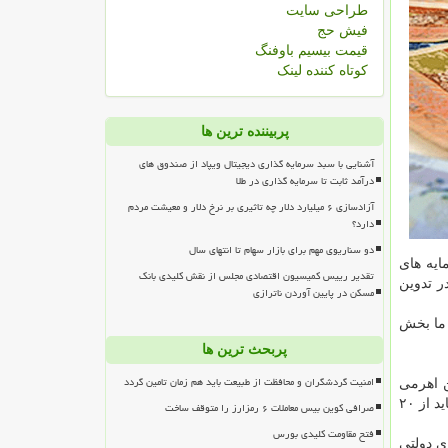
طراحی سایت
فیش حج
قیمت بیسیم باوفنگ
کوتاه کننده لینک
پربیننده ترین ها
آشنایی با سبد سرمایه گذاری دیجیتال ویپاد از صندوق های
درآمد ثابت تا سرمایه گذاری در طلا
آزادسازی ۶ میلیارد دلار چه تاثیری بر نرخ دلار و معیشت مردم
دارد؟
دو سناریوی مهم برای بازار سهام تا انتهای سال
ایه های
تقدیر رییس کمیسیون اقتصادی مجلس از نقش کلیدی بانک
ر تدوین
مسکن در پایین آوردن ناترازی
 ما بخش
پربحث ترین ها
امنیت گردشگران و محافظت از طبیعت باید هم زمان تامین گردد
ن اهرمی
كردن دارایی های دولتی است كه حدود ۷ هزار هزار میلیارد تومان برآورد می گردد كه دارایی كمی نیست. در این دوره سه ساله حداقل باید از ۲۰
صرافی کوین بیس معاملات ۶ رمزارز را متوقف ساخت
فتح مقاومت کلیدی بورس
ی دولتی