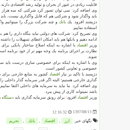
قابلیت زیادی در عبور از بحران و تولید رشد اقتصادی دارند.
وی اضافه كرد: نمی توان تصور كرد شركتی كه سه هزار میل
باید واگذار شود و شركتی هم كه قابل واگذاری نیست، باید ب
دژپشند افزود: یك
بانك
و چند شركت بزرگ را میتوانیم واگذ
استفاده نماییم.
وی تصریح كرد: شركت های دولتی نباید بنگاه داری را هم 
ادامه دهیم و بانكها هم باید امكان اعطای تسهیلات را داشته 
وزیر
اقتصاد
با اشاره به اینكه اصلاح ساختار بانكی برا
نظارت بر اجرای برنامه یك وجه مهم تر از خود برنامه ا
شوند.
خصوصی و تعاونی كشور است.
دژپسند با تاكید بر نیاز
اقتصاد
كشور به منابع خارجی برای شت
گذاری خارجی هستیم؛ البته اگر قدر سرمایه گذار داخلی را
وی اضافه كرد: ما نباید به سرمایه های داخلی اكتفا نمایی
باشد نمیتواند كاری از پیش ببرد.
وزیر
اقتصاد
افزود: برای رونق سرمایه گذاری باید
دستگاه
ها
1397/08/13
12:16:32
تگهای خبر:
ارز
,
اقتصاد
,
بانك
,
تحریم