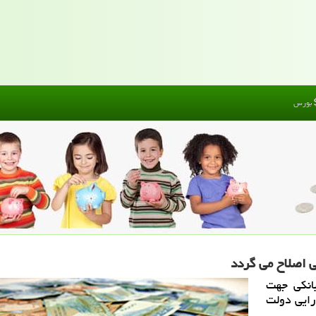
بورس
بانكی جهت
رایی دولت