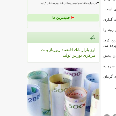
فراخوان ساخت مودم نوری با تراشه بومی منتشر گردید
ری است،
جدیدترین ها
ه گذاری
 روند را
تگها
ح كرد:
پرده می
ارز
بازار
بانك
اقتصاد
رپورتاژ
بانك
مركزی
بورس
تولید
د ملزم كردن بخش
 سرمایه
 گریبان
.