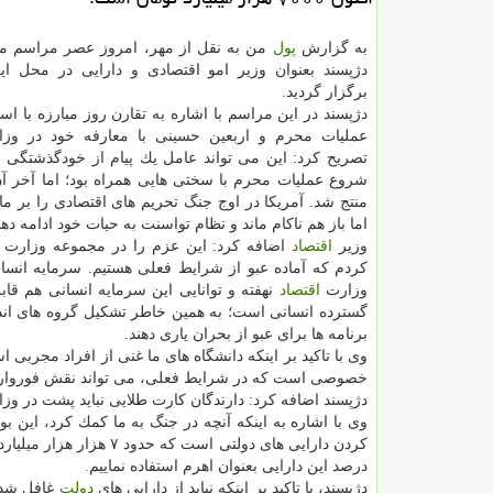
به گزارش
پول
من به نقل از مهر، امروز عصر مراسم مع
دژپسند بعنوان وزیر امو اقتصادی و دارایی در محل این
برگزار گردید.
دژپسند در این مراسم با اشاره به تقارن روز مبارزه با است
عملیات محرم و اربعین حسینی با معارفه خود در وز
تصریح كرد: این می تواند عامل یك پیام از خودگذشتگی و 
شروع عملیات محرم با سختی هایی همراه بود؛ اما آخر آن
منتج شد. آمریكا در اوج جنگ تحریم های اقتصادی را بر ما
اما باز هم ناكام ماند و نظام تواسنت به حیات خود ادامه دهد
وزیر
اقتصاد
اضافه كرد: این عزم را در مجموعه وزارت
كردم كه آماده عبو از شرایط فعلی هستیم. سرمایه انسا
وزارت
اقتصاد
نهفته و توانایی این سرمایه انسانی هم قاب
گسترده انسانی است؛ به همین خاطر تشكیل گروه های اندیش
برنامه ها برای عبو از بحران یاری دهند.
وی با تاكید بر اینكه دانشگاه های ما غنی از افراد مجربی
خصوصی است كه در شرایط فعلی، می تواند نقش فوروارد ر
دژپسند اضافه كرد: دارندگان كارت طلایی نباید پشت در وز
وی با اشاره به اینكه آنچه در جنگ به ما كمك كرد، این 
درصد این دارایی بعنوان اهرم استفاده نماییم.
دژپسند، با تاكید بر اینكه نباید از دارایی های
دولت
غافل شد، 