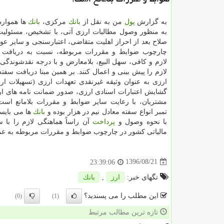
به گزارش
پول
من به نقل از
بانك
مركزی،
بانك
ها هموار
به منظور وصول مطالبات ارزی آتی، با تشخیص، مسئولی
صلاح بعد از احراز اهلیت متقاضی، اعتبارسنجی و سایر عو
چارچوب ضوابط و مقررات مربوطه، نسبت به دریافت وث
لازم و كافی، سهل البیع، بلامعارض و با درجه نقدشوندگی ب
لازم را پیش بینی و اعمال كنند. بر همین مبنا دریافت سفته 
ارزی به عنوان وثیقه غیرنقدی تعهدات ارزی (تسهیلات ار
گشایش اعتبارات اسنادی ارزی، صدور ضمانت نامه های ارزی
مشتریان، با رعایت سایر ضوابط و مقررات بلامانع است
تمبر انواع سفته معادل نیم در هزار بوده و
بانك
ها می بایس
با نحوه وصول و
پرداخت
آن راساً هماهنگی لازم را با س
مالیاتی كشور در چارچوب ضوابط و مقررات مربوطه به عمل
1396/08/21
23:39:06
تگهای خبر:
ارز
,
بانك
این مطلب را می پسندید؟
(0)
(1)
تازه ترین مطالب مرتبط