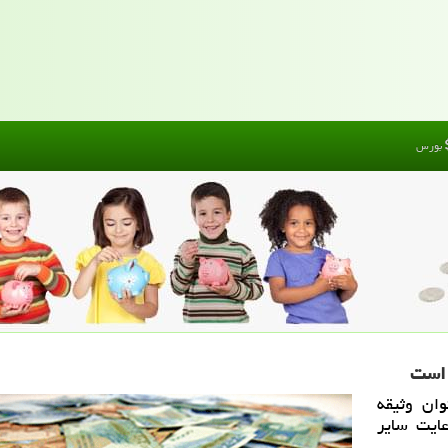
بورس
 است
ان وثیقه
عایت سایر