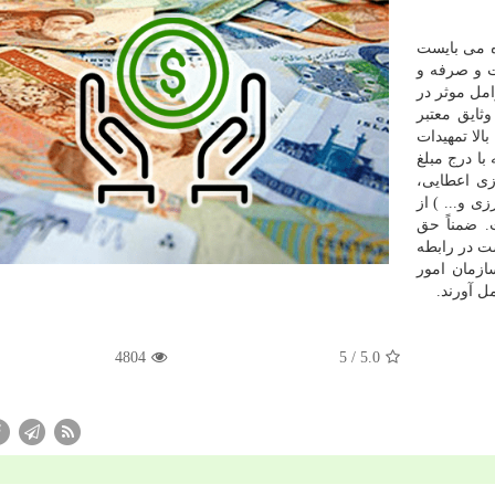
ه می بایست
ت و صرفه و
امل موثر در
ایق معتبر
الا تمهیدات
با درج مبلغ
زی اعطایی،
 و... ) از
. ضمناً حق
ت در رابطه
ازمان امور
 آورند.
4804
/ 5
5.0