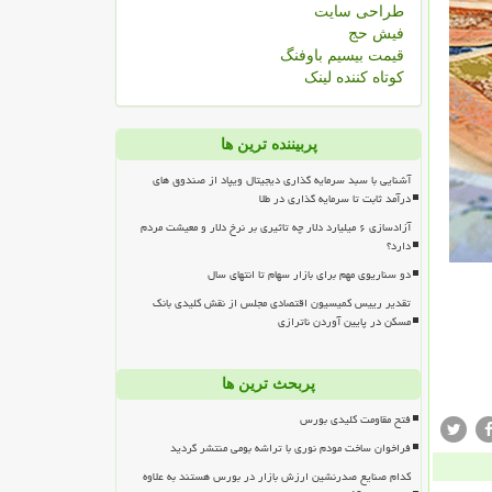
طراحی سایت
فیش حج
قیمت بیسیم باوفنگ
کوتاه کننده لینک
پربیننده ترین ها
آشنایی با سبد سرمایه گذاری دیجیتال ویپاد از صندوق های
درآمد ثابت تا سرمایه گذاری در طلا
آزادسازی ۶ میلیارد دلار چه تاثیری بر نرخ دلار و معیشت مردم
دارد؟
دو سناریوی مهم برای بازار سهام تا انتهای سال
تقدیر رییس کمیسیون اقتصادی مجلس از نقش کلیدی بانک
مسکن در پایین آوردن ناترازی
پربحث ترین ها
فتح مقاومت کلیدی بورس
فراخوان ساخت مودم نوری با تراشه بومی منتشر گردید
کدام صنایع صدرنشین ارزش بازار در بورس هستند به علاوه