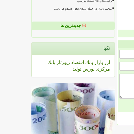
رتبه بندی 48 صنعت بورسی
ساخت وساز در جنگل بدون مجوز ممنوع می باشد
جدیدترین ها
تگها
ارز
بازار
بانك
اقتصاد
رپورتاژ
بانك
مركزی
بورس
تولید