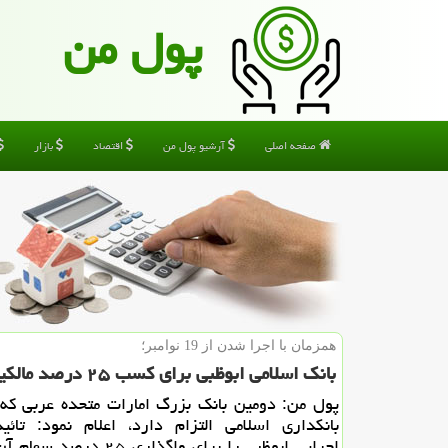
پول من
صفحه اصلی
آرشیو پول من
اقتصاد
بازار
همزمان با اجرا شدن از 19 نوامبر؛
بانك اسلامی ابوظبی برای كسب ۲۵ درصد مالكیت خارجی تائیدیه گرفت
پول من: دومین بانك بزرگ امارات متحده عربی كه 
بانكداری اسلامی التزام دارد، اعلام نمود: تائی
اجرایی ابوظبی را برای واگذاری ۲۵ 