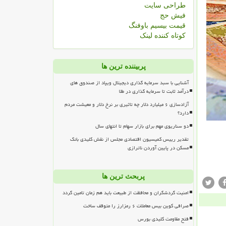
طراحی سایت
فیش حج
قیمت بیسیم باوفنگ
کوتاه کننده لینک
پربیننده ترین ها
آشنایی با سبد سرمایه گذاری دیجیتال ویپاد از صندوق های
درآمد ثابت تا سرمایه گذاری در طلا
آزادسازی ۶ میلیارد دلار چه تاثیری بر نرخ دلار و معیشت مردم
دارد؟
دو سناریوی مهم برای بازار سهام تا انتهای سال
تقدیر رییس کمیسیون اقتصادی مجلس از نقش کلیدی بانک
مسکن در پایین آوردن ناترازی
پربحث ترین ها
امنیت گردشگران و محافظت از طبیعت باید هم زمان تامین گردد
صرافی کوین بیس معاملات ۶ رمزارز را متوقف ساخت
فتح مقاومت کلیدی بورس