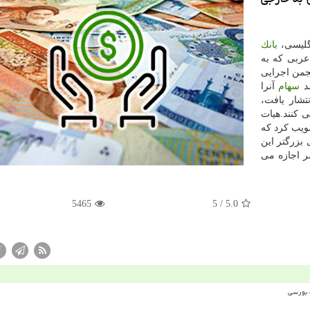
گلیسی،
بانك
ربی كه به
نجمن اجرایی
سهام
آنرا
تشار یافت،
 در ۱۹ نوامبر اجرایی كنند.هیات
امه ای را تصویب كرد كه
بزرگتر این
 اجازه می
5465
/ 5
5.0