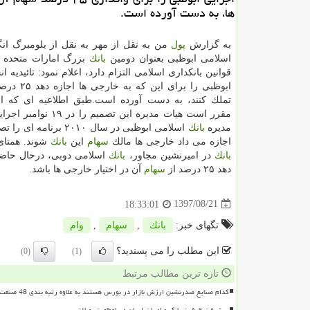
ها، به دست آورده است.
به گزارش
پول
من به نقل از مهر به نقل از بلومبرگ ان
اسلامی ابوظبی بعنوان دومین
بانك
بزرگ امارات متحده ع
قوانین بانكداری اسلامی التزام دارد، اعلام نمود: تائیدیه ا
ابوظبی را برای این كه به خارجی ها اجازه دهد ۲۵ درصد
تملك كنند، به دست آورده است.طبق اطلاعیه ای كه ان
مقرر است هیات مدیره این تصمیم را
مدیره
بانك
اسلامی ابوظبی در سال ۲۰۱۰ برن
اجازه می داد خارجی ها مالك
سهام
این
بانك
شوند. همتای 
بانك
در امیرنشین مجاور،
بانك
اسلامی دوبی، درحال حاضر
دهد ۲۵ درصد از
سهام
آن در اختیار خارجی ها باشد.
1397/08/21
18:33:01
تگهای خبر:
بانك
,
سهام
,
وام
این مطلب را می پسندید؟
(0)
(1)
تازه ترین مطالب مرتبط
کدام صنایع صدرنشین ارزش بازار در بورس هستند به علاوه رتبه بندی 48 صنعت بورسی
پیشرفت ظرفیت بانک صادرات ایران در اعطای تسهیلات