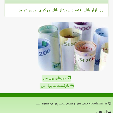
ارز
بازار
بانك
اقتصاد
رپورتاژ
بانك مركزی
بورس
تولید
خبرهای پول من
بازگشت به پول من
pooleman.ir - حقوق مادی و معنوی سایت پول من محفوظ است
پول من