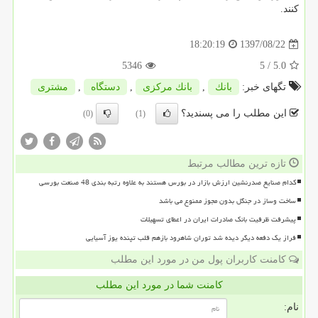
كنند.
1397/08/22
18:20:19
5346
/ 5
5.0
تگهای خبر:
بانك
,
بانك مركزی
,
دستگاه
,
مشتری
این مطلب را می پسندید؟
(0)
(1)
تازه ترین مطالب مرتبط
کدام صنایع صدرنشین ارزش بازار در بورس هستند به علاوه رتبه بندی 48 صنعت بورسی
ساخت وساز در جنگل بدون مجوز ممنوع می باشد
پیشرفت ظرفیت بانک صادرات ایران در اعطای تسهیلات
فراز یک دفعه دیگر دیده شد توران شاهرود بازهم قلب تپنده یوز آسیایی
کامنت کاربران پول من در مورد این مطلب
کامنت شما در مورد این مطلب
نام: