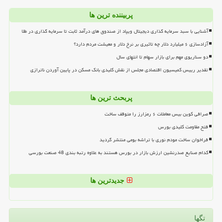
پربیننده ترین ها
آشنایی با سبد سرمایه گذاری دیجیتال ویپاد از صندوق های درآمد ثابت تا سرمایه گذاری در طلا
آزادسازی ۶ میلیارد دلار چه تاثیری بر نرخ دلار و معیشت مردم دارد؟
دو سناریوی مهم برای بازار سهام تا انتهای سال
تقدیر رییس کمیسیون اقتصادی مجلس از نقش کلیدی بانک مسکن در پایین آوردن ناترازی
پربحث ترین ها
صرافی کوین بیس معاملات ۶ رمزارز را متوقف ساخت
فتح مقاومت کلیدی بورس
فراخوان ساخت مودم نوری با تراشه بومی منتشر گردید
کدام صنایع صدرنشین ارزش بازار در بورس هستند به علاوه رتبه بندی 48 صنعت بورسی
جدیدترین ها
تگها