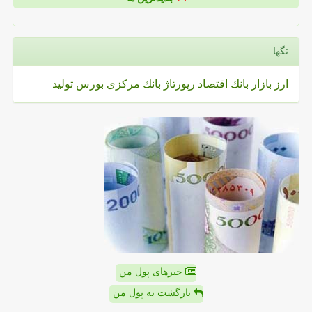
تگها
ارز
بازار
بانك
اقتصاد
رپورتاژ
بانك مركزی
بورس
تولید
خبرهای پول من
بازگشت به پول من