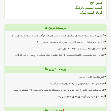
فیش حج
قیمت بیسیم باوفنگ
کوتاه کننده لینک
پربیننده ترین ها
آشنایی با سبد سرمایه گذاری دیجیتال ویپاد از صندوق های درآمد ثابت تا سرمایه گذاری در طلا
آزادسازی ۶ میلیارد دلار چه تاثیری بر نرخ دلار و معیشت مردم دارد؟
دو سناریوی مهم برای بازار سهام تا انتهای سال
تقدیر رییس کمیسیون اقتصادی مجلس از نقش کلیدی بانک مسکن در پایین آوردن ناترازی
پربحث ترین ها
فتح مقاومت کلیدی بورس
فراخوان ساخت مودم نوری با تراشه بومی منتشر گردید
کدام صنایع صدرنشین ارزش بازار در بورس هستند به علاوه رتبه بندی 48 صنعت بورسی
ساخت وساز در جنگل بدون مجوز ممنوع می باشد
جدیدترین ها