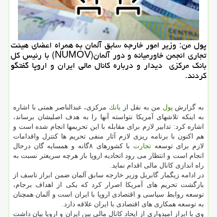
پول من: وزیر امور خارجه سابق آلمان به همراه اعضای هیئت
تجاری انجمن خاورمیانه و دور آلمان(NUMOV) با رئیس كل
بانك مركزی دیدار و درباره كانال مالی ایران و اروپا گفتگو
كردند.
به گزارش
پول
من به نقل از
بانك
مركزی، عبدالناصر همتی با اشاره
به اینكه تلاشهای آمریكا نتواسته آنها را به هدف اصلیشان برساند،
اشاره كرد: تدابیر لازم برای مقابله با این تحریمها انجام شده است و
هم اكنون با برنامه ریزی لازم آثار منفی تحریم ها كنترل واقدامات
لازم برای توسعه
تجارت
با كشورهای ۸گانه و همسایه گان درحال
انجام است و انتظار می رود اتحادیه اروپا باز هرچه سریعتر نسبت به
راه اندازی كانال مالی اقدام نماید.
در ادامه زیگمار گابریل وزیر خارجه سابق آلمان ضمن ابراز تاسف از
بازگشت تحریم های آمریكا اصرار كرد كه یكی از اهداف برجام،
توسعه روابط سیاسی و اقتصادی اروپا با ایران است و آلمان همچنان
به توسعه همكاری های اقتصادی با ایران علاقه دارد.
وی با ابراز امیدواری از ایحاد كانال مالی بین ایران و اروپا بیان داشت