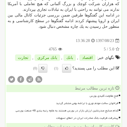
كه هزاران شركت كوچك و بزرگ آلمانی كه هیچ تعاملی با آمریكا
ندارند می توانند به راحتی با ایران به تبادلات تجاری بپردازند.
در ادامه این گفتگوها طرفین ضمن بررسی جزئیات كانال مالی بین
ایران و اروپا پیشنهاد كردند ادامه گفتگوها در سطح كارشناسی و به
منظور حل رسیدن به یك چاره مشخص دنبال شود.
1397/08/23
13:36:28
4765
/ 5
5.0
تگهای خبر:
اقتصاد
,
بانك
,
بانك مركزی
,
تجارت
این مطلب را می پسندید؟
(0)
(1)
تازه ترین مطالب مرتبط
فتح مقاومت کلیدی بورس
فراخوان ساخت مودم نوری با تراشه بومی منتشر گردید
کدام صنایع صدرنشین ارزش بازار در بورس هستند به علاوه رتبه بندی 48 صنعت بورسی
پیشرفت ظرفیت بانک صادرات ایران در اعطای تسهیلات
کامنت کاربران پول من در مورد این مطلب