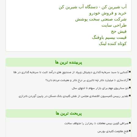
آب شیرین کن - دستگاه آب شیرین کن
خرید و فروش خودرو
شرکت صنعتی سخت پوشش
طراحی سایت
فیش حج
قیمت بیسیم باوفنگ
کوتاه کننده لینک
پربیننده ترین ها
آشنایی با سبد سرمایه گذاری دیجیتال ویپاد از صندوق های درآمد ثابت تا سرمایه گذاری در طلا
آزادسازی ۶ میلیارد دلار چه تاثیری بر نرخ دلار و معیشت مردم دارد؟
دو سناریوی مهم برای بازار سهام تا انتهای سال
تقدیر رییس کمیسیون اقتصادی مجلس از نقش کلیدی بانک مسکن در پایین آوردن ناترازی
پربحث ترین ها
صرافی کوین بیس معاملات ۶ رمزارز را متوقف ساخت
فتح مقاومت کلیدی بورس