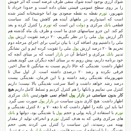
شوك ارزی بوجود آمده شوك منفی طرف عرضه است كه اثر خویش
را بر روی سطح عمومی قیمتی نشان داده است و حدودا خرداد تا
شهریور،
تورم
نقطه به نقطه صعودی بود اما خوشبختانه كمتر شده
است كه امیدواریم در ماههای آینده هم كاهش پیدا كند. سیاست
قطعی
بانك
مركزی و
دولت
این است كه
تورم
را كنترل كرده و بعد
كم كند. این جزو سیاستهای جدی ما است و ظرف یك ماه گذشته هم
اگر ارزش
پول
ملی را در نظر بگیریم، ۲۰ درصد تقویت ارزش
پول
ملی را داشتیم.وی اضافه كرد: با بیان ترامپ برای اجرای مرحله دوم
تحریم ها ۲۰ درصد ارزش
پول
ملی را تقویت كرده ایم و این نشانگر
تدبیر
بانك
مركزی و احتیاط آن در
بازار
است كه بر مبنای آنچه كه
خود برنامه داریم، پیش رویم نه بر مبنای آنچه دیگران می گویند.همتی
اظهار داشت: نقدینگی كه حالا داریم نسبت به میانگین ۵ سال اخیر،
فرقی نكرده و رشد ۲۰ درصدی داشته است. از اول سال تا
شهریورماه نقدینگی رشد داشته و با این فرمان، نقدینگی بیست
درصد رشد خواهد داشت و اصلا سرعت نقدینگی بالا نیست؛ داریم
كنترل می نماییم و بانكها را هم كنترل كردیم و تسلط كامل داریم.
هیچ
كار بدون سیاستی در
بازار
پول
انجام نمی شود
رئیس
بانك
مركزی
اظهار داشت: هیچ كاری بدون سیاست در
بازار
پول
صورت نمی گیرد.
اما باید این نكته را اظهار داشت كه تا دهه ۷۰ و ۸۰ كنترل نقدینگی و
تورم
با استفاده از پایه پولی و حجم
پول
یا نقدینگی بود، دولتها و
بانك
های مركزی وقتی كه به هدف كنترل
تورم
و انحراف تولید از مقدار
بهینه می رسیدند، این سیاست را كنترل می كردند یعنی حجم
نقدینگی را با استفاده از سپرده قانونی، عملیات
بازار
باز و نرخ تنزیل