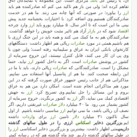
آن، با رئیس كل
بانك
مركزی است. این مجموعه با نمایندگان اتاق
تفاهم كرده اند؛ ولی من باز هم تاكید می كنم كه صادركننده هم باید
ارز
را بیاورد؛ در صورتی كه آنها چانه می زنند. ما هم در خدمت
صادركنندگان هستیم.وی اضافه كرد: با اختیارات بخشنامه جدید پیش
بینی ما این است كه تا آخر سال، ۵ میلیارد یورو باید
ارز
وارد چرخه
اقتصاد
شود كه در
بازار
آزاد هم تاثیر مثبت خویش را خواهد گذاشت.
صادركنندگان هم به ما كمك می كنند و همه باید در این جنگ ارزی با
هم باشیم.همتی در مورد
صادرات
ریالی هم اظهار داشت: دستگاههای
كارتخوان بانكی ایران به عراق و سلیمانیه رفته است؛ ولی چون با
وی پی ان كار می كنند، قابل كنترل نیستند، این خروج سرمایه از
كشور در پوشش
صادرات
است. اگر به داخل كشور
ارز
نیاید، حتما
مشكل زا است. صادركنندگانی كه
صادرات
ریالی دارند، باید با ما در
این رابطه صحبت كنند. ما هم از پتانسیل آنها استفاده می نماییم.
مذاكراتی هم از جانب رئیس جمهور عراق صورت گرفته كه در این
مورد هم مذاكراتی انجام شده است. امكان دارد من هم به عراق
بروم و این مسائل را حل نماییم.وی تصریح كرد:
ارز
به جهش
اقتصادی كمك می نماید، اگر
ارز
به كشور برنگردد، خروج سرمایه از
كشور بشمار می رود. ما ۴۰ میلیارد
دلار
صادرات
غیرنفتی داریم، اگر
نصف آن ریالی باشد، ما نمی توانیم
ارز
مناسبی داشته باشیم. از اول
سال تاكنون ۳۱ میلیارد
دلار
تامین
ارز
برای
واردات
داشته
ایم.
بزرگترین ذخایر
اسكناس
ارزی را در طول سالهای گذشته
داریم
همتی اظهار داشت: بیشترین و بزرگترین ذخایر اسكناسی
ارز
را
در طول سالهای گذشته داریم. چند ماه گذشته هم كه در رسانه كمتر