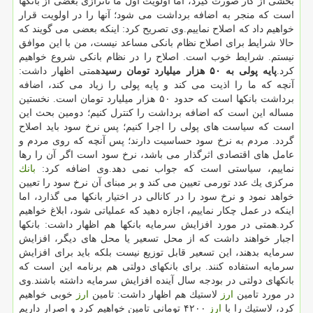
بخشی از كار صورت گیرد، اما اولویت اول ما ناترازی بعضی از بانكها
است كه منجر به اضافه برداشت می شود؛ آنها را در اولویت قرار
خواهیم داد كه اصلاح نماییم.وی تصریح كرد: اینكه بعضی می گویند كه
حالا شرایط برای اصلاح نظام بانكی مساعد نیست، من با این موافق
نیستم. شرایط خوب است. اصلاح را در نظام بانكی شروع خواهیم
كرد.
پایه پولی به ۵۰ هزار میلیارد تومان رسید
همتی اظهار داشت:
آنچه كه ما را اذیت می كند و پایه پولی را زیاد می كند، اضافه
برداشت بانكها است كه حدود ۵۰ هزار میلیارد تومان است. نخستین
مساله این است كه اضافه برداشت را كنترل كنیم؛ دومین بحث این
است كه سیاست های پولی را اجرا كنیم؛ پس نرخ سود باید اصلاح
گردد. مردم به نرخ سود حساسیت دارند؛ پس آنچه كه روی مردم و
عامل های اقتصادی اثرگذار می باشد، نرخ سود است اگر آن را رها
نماییم، سیاستی است كه جواب نمی دهد.وی اضافه كرد:
بانك
مركزی یك عدد تورمی تعیین می كند و بر مبنای آن نرخ سود را تعیین
خواهد نمود و نرخ سود را در كانالی در اختیار بانكها می گذارد، اما
اینكه در عمل چكار نماییم، اجازه دهید كه عملیاتی شود، ابلاغ خواهیم
كرد.همتی در مورد افزایش سرمایه بانكها هم اظهار داشت: بانكها
اجبار خواهند داشت كه از محل تسعیر یا محل های دیگر، افزایش
سرمایه بدهند، این تسعیر قابل توزیع نیست بلكه باید برای افزایش
سرمایه استفاده كنند. برای بانكهای دولتی هم برنامه این است كه
بانكهای دولتی در بودجه سال آینده افزایش سرمایه داشته باشند.وی
در مورد تامین
ارز
لاستیك هم اظهار داشت: تامین
ارز
خوبی خواهیم
كرد، لاستیك را با
ارز
۴۲۰۰ تومانی تامین خواهیم كرد و اصرار داریم