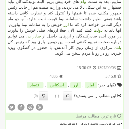
نماییم، بعد به سمت
وام
های خرد پیش بریم. البته تولیدكنندگان نباید
قیمتها را به این شكل بالا می بردند، وزارت صمت هم از جانب رئیس
جمهور مكلف شده تا قیمتها را كنترل كند و نظارت كافی داشته
باشد.همتی اظهار داشت: سامانه نیما قیمت ثابت ندارد، آنها دو ماه
دیگر التماس خواهند كرد كه ما
ارز
خویش را به سامانه نیما بیاوریم.
آنها باید به
دولت
كمك كنند. الان فعلا ارزهای قبلی خویش را بیاورند
در مورد آینده صادركنندگان و ارزهای حاصل از
صادرات
، می توانیم
دوباره صحبت نماییم.گفتنی است، این دومین باری بود كه رئیس كل
بانك
مركزی از زمان روی كار آمدنش، با حضور در گفتگوی ویژه
خبری، رو در رو با مردم سخن می گوید.
1397/09/03
15:30:05
4886
/ 5
5.0
تگهای خبر:
آمار
,
ارز
,
اسكناس
,
اقتصاد
این مطلب را می پسندید؟
(0)
(1)
تازه ترین مطالب مرتبط
صرافی کوین بیس معاملات ۶ رمزارز را متوقف ساخت