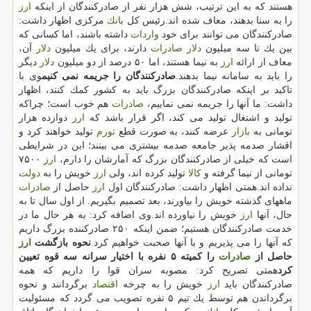
هستند كه به این ترتیب، شش هزار نفر از صادركنندگان از اینكه
ارز
را به سنا بدهند، معاف شده اند.رئیس كل
بانك
مركزی اظهار داشت:
صادركنندگان می توانند برای خود
واردات
داشته باشند، اما كسانی كه
بین یك تا سه میلیون
دلار
صادرات
دارند، برای یك میلیون
دلار
آن،
معاف از ارائه
ارز
به نیما هستند، اما ۵۰ درصد از دو میلیون
دلار
دیگر
را باید به سامانه نیما بدهند.
صادركنندگان را جریمه نمی كنیم
وی با
تاكید بر اینكه صادركنندگان بزرگ باید به كشور كمك كنند، اظهار
داشت: ما آنها را جریمه نمی نماییم،
صادرات
هم خوب است؛ چراكه
تولید و اشتغال تولید می كند، اگر قرار باشد كه
ارز
دوازده هزار
تومانی به
بازار
عرضه كنند، به صورت قطع
تورم
تولید خواهند كرد و
اقشار صدمه پذیر جامعه صدمه بیشتری می بینند؛ این در شرایطی
است كه خیلی از صادركنندگان بزرگ كه آمارشان را دارم،
ارز
۷۵۰۰
تومانی از نیما گرفته و
كالا
تولید كرده اند، ولی
ارز
خویش را به
دولت
نداده اند.همتی اظهار داشت: صادركنندگان اول
ارز
حاصل از
صادرات
ماههای گذشته خویش را بیاورند، بعد تصمیم بگیریم. از اول سال تا به
حال، آنها
ارز
خویش را نیاورده اند.وی اضافه كرد: به هر حال ما در
خدمت صادركنندگان هستیم؛ ضمن اینكه ۲۵۰ صادركننده بزرگ داریم
كه آنها را می پذیریم و با آنها صحبت خواهیم كرد.
نحوه بازگشت
ارز
حاصل از
صادرات
را كمیته ۵ نفره با اختیار سرانه سه قوه تعیین
كرد
همتی تصریح كرد: مصوبه سران قوا را داریم كه همه
صادركنندگان باید
ارز
خویش را به چرخه
اقتصاد
برگردانند و نحوه
برگرداندن هم توسط یك تیم ۵ نفره تصویب می گردد كه مسئولیت