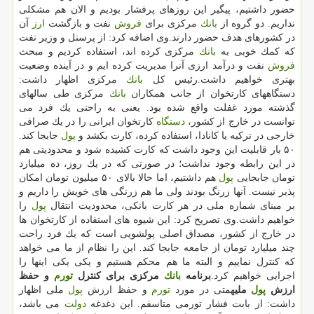
حضور داشتیم، پیگیر این روزهای پرفشار بودیم و الان هم مشكلی
نداریم. دو گروه از
بانك
مركزی برای
فروش
نفت و بازگشت
ارز
آن
در كشورهای هدف حضور دارند.وی اضافه كرد: از پرسنل و وزیر نفت
كه كمك خوبی به
بانك
مركزی كرده اند، استفاده كردیم و مبحث
فروش
نفت و درآمد ارزی آنرا مدیریت كرده ایم و در آینده وضعیت
بهتری خواهیم داشت.رئیس كل
بانك
مركزی اظهار داشت:
دستگاههای كارتخوان از جانب همكاران
بانك
مركزی طی سالهای
گذشته مورد غفلت واقع شده بود. یعنی به راحتی یك فرد می
توانست در خارج از كشور،
دستگاه
كارتخوان ایرانی را در یك صرافی
خارجی در تركیه یا كانادا، استفاده كرده، كارت بكشد و
پول
جابجا كند.
۵۰ بار قابلیت این وجود داشت كه كارت كشیده شود و محدودیتی هم
در این رابطه وجود نداشت؛ در صورتی كه در یك روز، ده میلیارد
تومان جابجایی
پول
هم داشتیم، اما حالا بالای ۵۰ میلیون تومان امكان
پذیر نیست. آنها زرنگ بودند ولی ما هم زرنگی های خویش را داریم و
بر مبنای شماره ملی در هر كارت بانكی، محدودیت انتقال
پول
را
خواهیم داشت.وی تصریح كرد: این شیوه های استفاده از كارتخوان ها
در خارج از كشور، مصداق اصلی پولشویی است كه یك فرد راحت
چند میلیارد تومان از جامعه جابجا كند. این را نظام از ما می خواهد
كه كنترل نماییم و البته ما هم محكم هستیم و یكی یكی اینها را
اجرایی خواهیم كرد.
برنامه
بانك
مركزی برای كنترل
تورم
و حفظ
ارزش
پول
ملی
همتی در مورد
تورم
و حفظ ارزش
پول
ملی اظهار
داشت: از بابت فشار تورمی متاسفم. این دغدغه
دولت
می باشد،