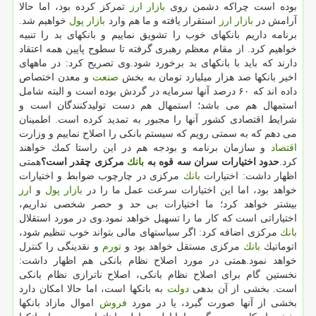
بوده است چراكه دشمن روی
بازار
ارز
تمركز كرده بود، اما حالا
آرامش در
بازار
ارز
استقرار یافته و ما هم وارد
بازار
پول
خواهیم شد.
برنامه داریم بانكهای خوب را تشویق نماییم و بانكهای بد را تنبیه
خواهیم كرد. از مقام معظم رهبری گرفته تا سطوح پایین همه اعتقاد
دارند كه باید با بانكهای بد برخورد شود.وی تصریح كرد: در ماههای
اخیر بانكها صد هزار میلیارد تومان به بخش
صنعت
و معدن اختصاص
داده اند كه ۶۰ درصد آنها سرمایه در گردش بوده است و البته شامل
استمهال هم می باشد؛ استمهال هم دست تولیدكنندگان است و
شرایط اقتصادی كشور آنها را مجبور به تمدید كرده است. اطمینان
می دهم كه به سمتی رویم كه سیستم بانكی را اصلاح نماییم و وزارت
اقتصاد
و سازمان برنامه و بودجه هم در این راستا كمك خواهند
كرد.
حدود اختیارات سران سه قوه به
بانك
مركزی چقدر است؟
همتی
اظهار داشت: اختیارات
بانك
مركزی در چارچوب ضوابط و اختیارات
خواهد بود، اما این اختیارات سرعت عمل ما را در
بازار
پول
و
ارز
بیشتر خواهد كرد؛ ما اختیارات بی حد و حصر شخصی نداریم،
اختیاراتی است كه كار ما را تسهیل خواهد نمود.وی در مورد استقلال
بانك
مركزی اضافه كرد: اگر سیاستهای مالی بتواند خوب تنظیم شود،
اتوماتیك
بانك
مركزی مستقل خواهد بود و
تورم
و نقدینگی را كنترل
خواهد نمود.همتی در مورد اصلاح نظام بانكی هم اظهار داشت:
نخستین گام برای اصلاح نظام بانكی، اصلاح ناترازی نظام بانكی
است. بخشی از آن بدهی
دولت
به بانكها است، اما حالا امكان دارد
بخشی از آنها صورت گیرد، یا در مورد
فروش
اموال مازاد بانكها