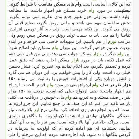
كه این كالای اساسی است.
وام های مسكن متناسب با شرایط كنونی
نیست
همتی در مورد
وام
خرید مسكن هم اظهار داشت: ما مطالعه
اولیه داشته ایم ولی چون هنوز جمع بندی نداریم نمی توانم بگویم.
بخش ساختمان مهم می باشد و وقتی رونق بگیرد، صنایع قبلی آن
رونق می گیرند. این نكته مهمی است ولی باید آثار تورمی افزایش
تقاضا را هم دید، باید به سمت تولید رونق در مسكن پیش رویم ولی
مراقب
تورم
آن هم باشیم. این تمهیدات خاصی می خواهد و در آینده
نزدیك تصمیم خواهیم گرفت. این میزان
وام
مسكن باید اصلاح شود؛
این
وام
دیگر در
بازار
مسكن جواب نمی دهد، ولی من قول نمی دهم
كه عمل نكنم، باید در مورد
بازار
مسكن اجازه بدهید كه دقیق عمل
كرده و تصمیم بگیریم، بعد اعلام نماییم.وی تصریح كرد: فشار دشمن
خیلی زیاد است، ولی كار را پیش خواهیم برد. این دوران هم می گذرد
و كشور دوباره یكی از افتخارات خویش را به ثبت می رساند.
۱۵۰
هزار نفر در صف
وام
ازدواج
همتی در مورد
وام
قرض الحسنه ازدواج
هم اظهار داشت: صف ازدواج خیلی كم است، نزدیك به ۱۵۰ هزار
نفر در صف هستند و به تدریج هم
وام
های خویش را دریافت می كنند.
باز هم تاكید می كنم كه این صف ها را جمع نماییم. این جزو لزوم ها
است كه باید انجام دهیم.وی اضافه كرد: وقتی نرخ
ارز
بالا رفت، نیاز
نقدینگی بنگاههای تولیدی زیاد شد، الان اولویت ما بنگاههای تولیدی
است. چراكه حالا نیاز آنها بالا رفته است؛ پس نیاز داریم به آنها كمك
نماییم. بخشنامه ای هم آماده كرده ام كه اولویت به سرمایه در
گردش بنگاهها داده شود، باید اجازه دهند مردم كه این مرحله را طی