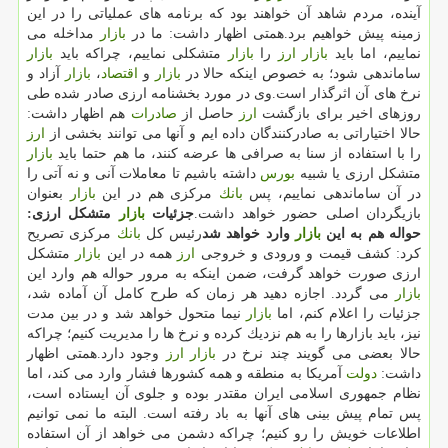
آینده، مردم شاهد آن خواهند بود كه برنامه های عملیاتی را در این
زمینه پیش خواهیم برد.همتی اظهار داشت: ما در
بازار
مداخله می
نماییم، اما باید
بازار
ارز
را
بازار
متشكلی نماییم، چراكه باید
بازار
ساماندهی شود؛ به خصوص اینكه حالا در
بازار
و
اقتصاد
،
بازار
آزاد و
نرخ های آن اثرگذار است.وی در مورد بخشنامه ارزی صادر شده طی
روزهای اخیر برای بازگشت
ارز
حاصل از
صادرات
هم اظهار داشت:
حالا اختیاراتی به صادركنندگان داده ایم و آنها می توانند بخشی از
ارز
را با استفاده از سنا به صرافی ها عرضه كنند، ما هم حتما باید
بازار
متشكل ارزی یا شبیه
بورس
داشته باشیم تا معاملات آنی و نه آتی را
در آن ساماندهی نماییم، پس
بانك
مركزی هم در این
بازار
بعنوان
بازیگردان اصلی حضور خواهد داشت.
جزئیات
بازار
متشكل ارزی:
حواله هم به این
بازار
وارد خواهد شد
رئیس كل
بانك
مركزی تصریح
كرد: كشف قیمت و ورودی و خروجی
ارز
همه در این
بازار
متشكل
ارزی صورت خواهد گرفت، ضمن اینكه به مرور حواله هم وارد این
بازار
می گردد. اجازه دهید هر زمان كه طرح كامل آن آماده شد،
جزئیات را اعلام كنم، اما
بازار
نیما متحول خواهد شد و در بین مدت
نیز، باید بازارها را به هم نزدیك كرده و نرخ ها را مدیریت كنیم؛ چراكه
حالا بعضی می گویند چند نرخ در
بازار
ارز
وجود دارد.همتی اظهار
داشت:
دولت
آمریكا به منطقه و همه كشورها فشار وارد می كند، اما
نظام جمهوری اسلامی ایران مقتدر بوده و جلوی آن ایستاده است،
پس تمام پیش بینی های آنها به باد رفته است. البته ما نمی توانیم
اطلاعات خویش را رو كنیم؛ چراكه دشمن می خواهد از آن استفاده