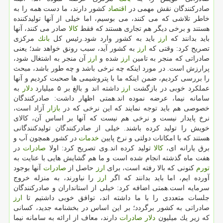
صادركنندگان نقش مهمی در
اقتصاد
كشور دارند، ما دست همه را به
خاطر تلاشی كه می كنند، می بوسیم، اما خیلی از آنها تولیدكننده
هستند و برخی دیگر هم تجاری هستند كه فقط
كالا
صادر می كنند، آنها
باید بدانند كه
ارز
باید به كشور وارد شود.رئیس كل
بانك
مركزی
تصریح كرد: وقتی كه
ارز
به كشور آید، سبب رونق خواهد شد؛ یعنی
صادراتی كه منجر به تامین
ارز
شده و
ارز
آن منجر به اشتغال شود،
پرارزش است. در مورد اینكه چه نرخی باشد و چه طور باشد، مبحث
را بررسی كردیم، ضمن اینكه ما با پتروشیمی ها صحبت كردیم و آنها
عملكرد خوبی در بازگشت
ارز
داشته اند و بالغ بر ۵ میلیارد
دلار
به
سامانه نیما، عرضه نموده اند.همتی اظهار داشت: صادركنندگان
خصوصی هم باید توجه نمایند كه این نرخی كه در
بازار
آزاد است،
نرخ پایدار نیست و نرخی هم نیست كه آنها بر اساس آن، كالای
خویش را تولید كرده باشند. خیلی از صادركنندگان تولیدكنندگانی
هستند كه با امكانات دولتی و نرخ پایین
خدمات
در كشور همچون آب و
برق یارانه ای،
كالا
تولید كرده اند.وی تصریح كرد: اولا
صادرات
در
هفت ماه گذشته انجام شده است و ما هم گشایش هایی با عنایت به
تورم
كنونی كه بالا رفته است، برای
ارز
حاصل از
صادرات
آنها بوجود
آورده ایم، اما باید بدانند كه اگر
ارز
را نیاورند، به منزله خروج
سرمایه است.همتی اضافه كرد: خیلی از استانداران و صادركنندگان
جلسات متعددی را با ما داشته اند، توافق خوبی داشتیم تا
ارز
صادراتی به كشور برگردد؛ بر این اساس در بخشنامه جدید، كسانی
كه زیر یك میلیون
دلار
صادرات
دارند، معاف از ارائه به سامانه نیما