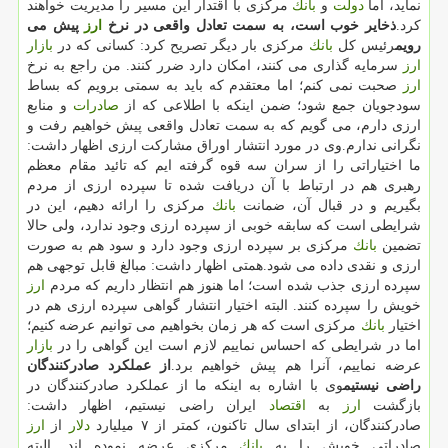
نماید، اما
دولت
و
بانك
مركزی با اقتدار این مسیر را مدیریت خواهند
كرد.
ذخایر خوب است، به سمت تعادل واقعی در نرخ
ارز
پیش می
رویم
رئیس كل
بانك
مركزی بار دیگر تصریح كرد: كسانی كه در
بازار
ارز
سرمایه گذاری می كنند، امكان دارد ضرر كنند. من راجع به نرخ
ارز
صحبت نمی كنم؛ اما معتقدم كه باید به سمتی برویم كه بساط
سودجویان جمع شود؛ ضمن اینكه با اطلاعی كه از
صادرات
و منابع
ارزی دارم، می گویم كه به سمت تعادل واقعی پیش خواهیم رفت و
نگرانی ندارم.وی در مورد انتشار اوراق مشاركت ارزی اظهار داشت:
ما اختیاراتی را از سران سه قوه گرفته ایم كه تائید مقام معظم
رهبری هم در ارتباط با آن دریافت شده تا سپرده ارزی از مردم
بگیریم و در قبال آن، ضمانت
بانك
مركزی را ارائه دهیم، این در
شرایطی است كه سابقه خوبی از سپرده ارزی وجود ندارد، ولی حالا
تضمین
بانك
مركزی بر سپرده ارزی وجود دارد و سود هم به صورت
ارزی و نقدی داده می شود.همتی اظهار داشت: مبالغ قابل توجهی هم
سپرده ارزی جذب شده است؛ اما هنوز هم انتظار داریم كه مردم
ارز
خویش را سپرده كنند. البته اختیار انتشار گواهی سپرده ارزی هم در
اختیار
بانك
مركزی است كه هر زمان بخواهیم می توانیم عرضه كنیم؛
اما در شرایطی كه احساس نماییم لازم است این گواهی را در
بازار
عرضه نماییم، آنرا هم پیش خواهیم برد.
از عملكرد صادركنندگان
راضی نیستیم
وی با اشاره به اینكه ما از عملكرد صادركنندگان در
بازگشت
ارز
به
اقتصاد
ایران راضی نیستیم، اظهار داشت:
صادركنندگان، از ابتدای سال تاكنون، كمتر از ۷ میلیارد
دلار
از
ارز
صادراتی خویش را به
بانك
مركزی عرضه نموده اند. البته