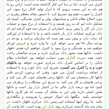
كنترل می كردند، اما در دنیا این كنار گذاشته شده است؛ ازاین رو ما
هم باید به این سمت برویم كه با ابزار تولید كانال نرخ سود، این
كنترل را صورت دهیم.وی تصریح كرد: با دستور مقام معظم رهبری در
مورد اصلاح نظام بانكی و سیاستهای پولی و كنترل نقدینگی، كمیته ای
تشكیل داده ایم كه به روز هستند و با استفاده از نرخ سود و عملیات
بازار
باز، كار را پیش بریم. اختیاراتی از سران سه قوه گرفته ایم كه
بانك
مركزی عملیات
بازار
باز داشته باشد و ما با استفاده از اوراقی
كه
دولت
دارد و پیش بینی هم شده كه سازمان برنامه و بودجه در
بودجه سال ۹۸ هم تدبیر خواهد كرد، ما وارد خرید و
فروش
اوراق
خواهیم شد و نقدینگی و نرخ سود را كنترل خواهیم كرد.همتی اظهار
داشت: بانكها همه مجوز
بانك
مركزی دارند و مردم خیالشان راحت
باشد، همه
سپرده گذاران
مورد حمایت خواهند بود. اصلاحات نظام
بانكی را بر اساس كنترل
بانك
مركزی صورت خواهد بود.
بانكهای
خوب و بد را كنترل می كنیم
وی تصریح كرد:
بانك
خوب و بد با استفاده
از اضافه برداشت كنترل می شود، وقتی كه برخورد كردیم باقی
بانكها كار دستشان می آید. بانكها برخی هایشان خوب كار می كنند و
برخی هایشان بد كار می كنند. به تدریج این مشكلات را برطرف می
كنیم؛ اما نود درصد
بازار
مالی ما در اختیار
بازار
پول
است و بانكها
نقش اصلی دارند ولی این به معنای آن نیست كه هر كاری بانكها
خواستند بكنند. بنگاهها باید اموال خویش را بفروشند و بنگاهداری
نكنند. ما روی اینها ایستاده ایم.رئیس
بانك
مركزی اظهار داشت: در
تمام سه ماه گذشته تمركزم روی
بازار
ارز
بوده است، اما واجب آن