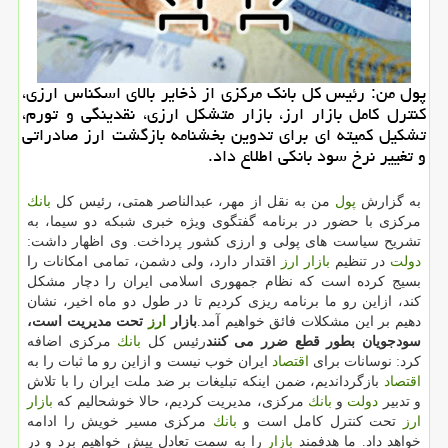
پول من: رئیس كل بانك مركزی از ذخایر بالای اسكناس ارزی،
كنترل كامل بازار ارز، بازار متشكل ارزی، نقدینگی و تورم،
تشكیل كمیته ای برای تدوین بخشنامه بازگشت ارز صادراتی
و تغییر نرخ سود بانكی اطلاع داد.
به گزارش
پول
من به نقل از مهر، عبدالناصر همتی، رئیس كل
بانك
مركزی با حضور در برنامه گفتگوی ویژه خبری شبكه دو سیما، به
تشریح سیاست های پولی و ارزی كشور پرداخت. وی اظهار داشت:
دولت
در تنظیم
بازار
ارز
اقتدار دارد، ولی دشمن، تمامی امكانات را
بسیج كرده است كه نظام جمهوری اسلامی ایران را دچار مشكل
كند، ازاین رو ما برنامه ریزی كردیم تا در طول دو ماه اخیر، نشان
دهیم بر این مشكلات فائق خواهیم آمد.
بازار
ارز
تحت مدیریت است،
سودجویان بطور قطع ضرر می كنند
رئیس كل
بانك
مركزی اضافه
كرد: نوسانات برای
اقتصاد
ایران خوب نیست و ازاین رو ما ثبات را به
اقتصاد
بازگرداندیم، ضمن اینكه تبلیغات بر ضد ملت ایران را با تلاش
و تدبیر
دولت
و
بانك
مركزی، مدیریت كردیم، حالا خوشحالیم كه
بازار
ارز
تحت كنترل كامل است و
بانك
مركزی مسیر خویش را ادامه
خواهد داد. ما هدفمند
بازار
را به سمت تعادل پیش خواهیم برد و در