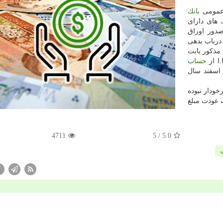
 عمومی
بانك
های دارای
دور اوراق
درباب بدهی
مذكور بابت
ا از
حساب
ر تاریخ ۲۹ اسفند سال
خودار نبوده
ب عودت مبلغ
4711
/ 5
5.0