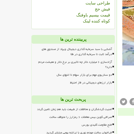
طراحی سایت
فیش حج
قیمت بیسیم باوفنگ
کوتاه کننده لینک
پربیننده ترین ها
آشنایی با سبد سرمایه گذاری دیجیتال ویپاد از صندوق های
درآمد ثابت تا سرمایه گذاری در طلا
آزادسازی ۶ میلیارد دلار چه تاثیری بر نرخ دلار و معیشت مردم
دارد؟
دو سناریوی مهم برای بازار سهام تا انتهای سال
بازار ارزهای دیجیتالی در فاز احتیاط
پربحث ترین ها
امنیت گردشگران و محافظت از طبیعت باید هم زمان تامین گردد
صرافی کوین بیس معاملات ۶ رمزارز را متوقف ساخت
فتح مقاومت کلیدی بورس
فراخوان ساخت مودم نوری با تراشه بومی منتشر گردید