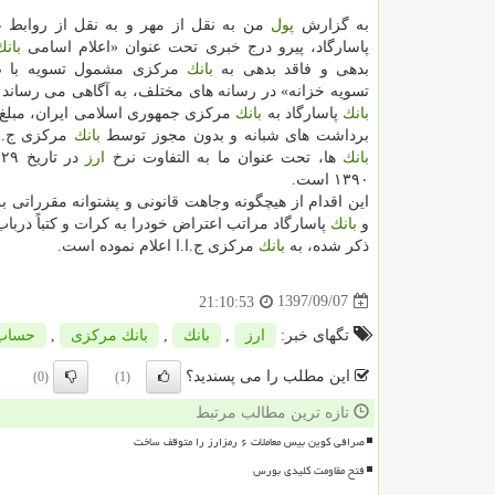
به گزارش
پول
من به نقل از مهر و به نقل از روابط
پاسارگاد، پیرو درج خبری تحت عنوان «اعلام اسامی
بانك
بدهی و فاقد بدهی به
بانك
مركزی مشمول تسویه با ص
تسویه خزانه» در رسانه های مختلف، به آگاهی می رساند 
بانك
پاسارگاد به
بانك
مركزی جمهوری اسلامی ایران، مبلغ 
برداشت های شبانه و بدون مجوز توسط
بانك
مركزی ج.ا.
بانك
ها، تحت عنوان ما به التفاوت نرخ
ارز
د
۱۳۹۰ است.
این اقدام از هیچگونه وجاهت قانونی و پشتوانه مقرراتی بر
و
بانك
پاسارگاد مراتب اعتراض خودرا به كرات و كتباً دربا
ذكر شده، به
بانك
مركزی ج.ا.ا اعلام نموده است.
1397/09/07
21:10:53
تگهای خبر:
ارز
,
بانك
,
بانك مركزی
,
حساب
این مطلب را می پسندید؟
(0)
(1)
تازه ترین مطالب مرتبط
صرافی کوین بیس معاملات ۶ رمزارز را متوقف ساخت
فتح مقاومت کلیدی بورس