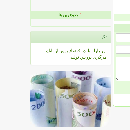
جدیدترین ها
تگها
ارز
بازار
بانك
اقتصاد
رپورتاژ
بانك
مركزی
بورس
تولید