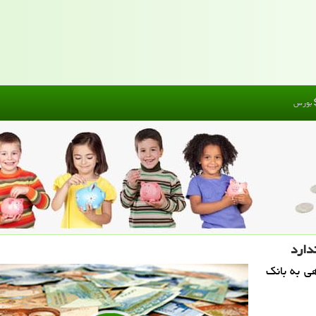
بورس
دارد
ی به بانك